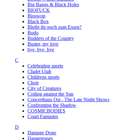
Big Bangs & Black Holes
BIOFUCK
Bioswop
Black Box
Bleibt ihr noch zum Essen?
Bodo
Builders of the Country
Buster, my love
bye, bye, bye
C
Celebrating sports
Chalet Utah
Childrens sports
Choir
City of Creatures
Coiling against the Sun
Concerthaus Ost - The Late Night Shows
Confronting the Shadow
COSMICBODIES
Court Fantasies
D
Damage Done
Dangereuses