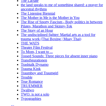
The Lactate
the land speaks to me of something shared: a prayer for
ancestral rhythms
The Listening Biennial
The Mother in Me is the Mother in You
The Rise of Sporty Fascism - Body politics in between
Pilates, Marathon und Skinny-Tok
The Story of an Hour
The undisciplined fighter: Martial arts as a tool for
trauma work (Thai Boxing | Muay Thai)
THE WATS
Theater Film Festival
To Mom, I want to ...
Tossed Sounds: Three pieces for absent inner piano
Transfigurationen
Trashtalk Dynamo
Trauma Kink
Traumboy and Traumgirl
Trouble
True Romance
TRUEMMER
Twaliwo
TWO. is not a solo
Typographies