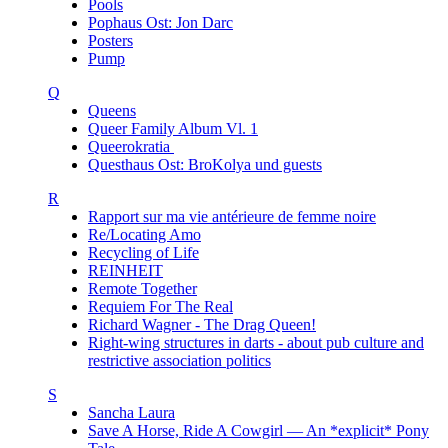
Pools
Pophaus Ost: Jon Darc
Posters
Pump
Q
Queens
Queer Family Album Vl. 1
Queerokratia
Questhaus Ost: BroKolya und guests
R
Rapport sur ma vie antérieure de femme noire
Re/Locating Amo
Recycling of Life
REINHEIT
Remote Together
Requiem For The Real
Richard Wagner - The Drag Queen!
Right-wing structures in darts - about pub culture and
restrictive association politics
S
Sancha Laura
Save A Horse, Ride A Cowgirl — An *explicit* Pony