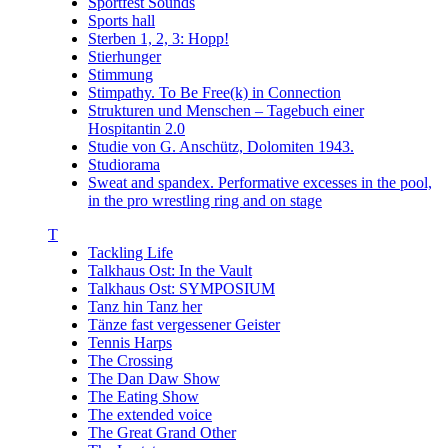
Sportfest Sounds
Sports hall
Sterben 1, 2, 3: Hopp!
Stierhunger
Stimmung
Stimpathy. To Be Free(k) in Connection
Strukturen und Menschen – Tagebuch einer
Hospitantin 2.0
Studie von G. Anschütz, Dolomiten 1943.
Studiorama
Sweat and spandex. Performative excesses in the pool,
in the pro wrestling ring and on stage
T
Tackling Life
Talkhaus Ost: In the Vault
Talkhaus Ost: SYMPOSIUM
Tanz hin Tanz her
Tänze fast vergessener Geister
Tennis Harps
The Crossing
The Dan Daw Show
The Eating Show
The extended voice
The Great Grand Other