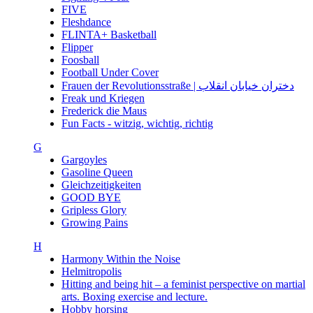
FIVE
Fleshdance
FLINTA+ Basketball
Flipper
Foosball
Football Under Cover
Frauen der Revolutionsstraße | دختران خیابان انقلاب
Freak und Kriegen
Frederick die Maus
Fun Facts - witzig, wichtig, richtig
G
Gargoyles
Gasoline Queen
Gleichzeitigkeiten
GOOD BYE
Gripless Glory
Growing Pains
H
Harmony Within the Noise
Helmitropolis
Hitting and being hit – a feminist perspective on martial
arts. Boxing exercise and lecture.
Hobby horsing