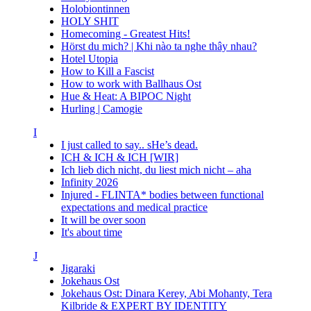
Holobiontinnen
HOLY SHIT
Homecoming - Greatest Hits!
Hörst du mich? | Khi nào ta nghe thây nhau?
Hotel Utopia
How to Kill a Fascist
How to work with Ballhaus Ost
Hue & Heat: A BIPOC Night
Hurling | Camogie
I
I just called to say.. sHe’s dead.
ICH & ICH & ICH [WIR]
Ich lieb dich nicht, du liest mich nicht – aha
Infinity 2026
Injured - FLINTA* bodies between functional
expectations and medical practice
It will be over soon
It's about time
J
Jigaraki
Jokehaus Ost
Jokehaus Ost: Dinara Kerey, Abi Mohanty, Tera
Kilbride & EXPERT BY IDENTITY