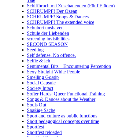
Tale
Schiffbruch mit Zuschauenden (Fünf Etüden)
SCHRUMPF! Der Ozean
SCHRUMPF! Songs & Dances
SCHRUMPF! The extended voice
Schubert unshaven
Schule der Liebenden
screening invisibilities
SECOND SEASON
Seedling
Self defense. No offence.
Selfie & Ich
Sentimental Bits – Encountering Perception
Sexy Straight White People
Smelling Gossip
Social Capsule
Society Intact
Softer Hards: Queer Functional Training
Songs & Dances about the Weather
Souls Out
Spaßige Sache
Sport and culture as public functions
Sport pedagogical concepts over time
Sportfest
Sportfest reloaded