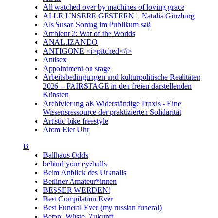
All watched over by machines of loving grace
ALLE UNSERE GESTERN | Natalia Ginzburg
Als Susan Sontag im Publikum saß
Ambient 2: War of the Worlds
ANAL.IZANDO
ANTIGONE <i>pitched</i>
Antisex
Appointment on stage
Arbeitsbedingungen und kulturpolitische Realitäten
2026 – FAIRSTAGE in den freien darstellenden
Künsten
Archivierung als Widerständige Praxis - Eine
Wissensressource der praktizierten Solidarität
Artistic bike freestyle
Atom Eier Uhr
B
Ballhaus Odds
behind your eyeballs
Beim Anblick des Urknalls
Berliner Amateur*innen
BESSER WERDEN!
Best Compilation Ever
Best Funeral Ever (my russian funeral)
Beton. Wüste. Zukunft.