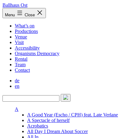
Skip
Ballhaus Ost
to
Ballhaus
Menu
Close
content
Ost
What’s on
Productions
Venue
Visit
Accessibility
Organisms Democracy
Rental
Team
Contact
de
en
A
A Good Year (Escho / CPH) feat. Late Verlane
A Spectacle of herself
Acrobatics
All Day I Dream About Soccer
All In