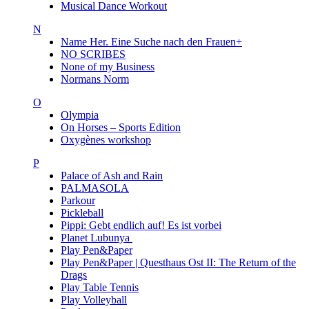
Musical Dance Workout
N
Name Her. Eine Suche nach den Frauen+
NO SCRIBES
None of my Business
Normans Norm
O
Olympia
On Horses – Sports Edition
Oxygènes workshop
P
Palace of Ash and Rain
PALMASOLA
Parkour
Pickleball
Pippi: Gebt endlich auf! Es ist vorbei
Planet Lubunya
Play Pen&Paper
Play Pen&Paper | Questhaus Ost II: The Return of the
Drags
Play Table Tennis
Play Volleyball