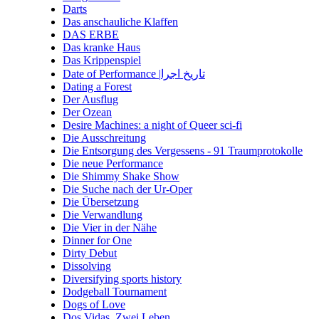
Darts
Das anschauliche Klaffen
DAS ERBE
Das kranke Haus
Das Krippenspiel
Date of Performance |تاریخ اجرا
Dating a Forest
Der Ausflug
Der Ozean
Desire Machines: a night of Queer sci-fi
Die Ausschreitung
Die Entsorgung des Vergessens - 91 Traumprotokolle
Die neue Performance
Die Shimmy Shake Show
Die Suche nach der Ur-Oper
Die Übersetzung
Die Verwandlung
Die Vier in der Nähe
Dinner for One
Dirty Debut
Dissolving
Diversifying sports history
Dodgeball Tournament
Dogs of Love
Dos Vidas. Zwei Leben