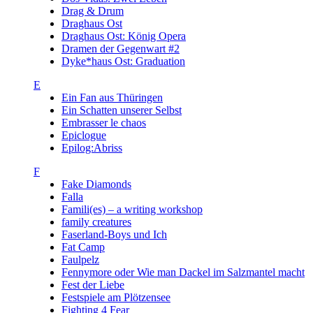
Drag & Drum
Draghaus Ost
Draghaus Ost: König Opera
Dramen der Gegenwart #2
Dyke*haus Ost: Graduation
E
Ein Fan aus Thüringen
Ein Schatten unserer Selbst
Embrasser le chaos
Epiclogue
Epilog:Abriss
F
Fake Diamonds
Falla
Famili(es) – a writing workshop
family creatures
Faserland-Boys und Ich
Fat Camp
Faulpelz
Fennymore oder Wie man Dackel im Salzmantel macht
Fest der Liebe
Festspiele am Plötzensee
Fighting 4 Fear