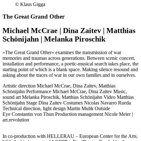
© Klaus Gigga
The Great Grand Other
Michael McCrae | Dina Zaitev | Matthias
Schönijahn | Melanka Piroschik
»The Great Grand Other« examines the transmission of war
memories and traumas across generations. Between scenic concert,
installation and performance, a poetic-musical search takes place, the
starting point of which is a blank space. Making silence resound and
asking about the traces of war in our own families and in ourselves.
Artistic direction
Michael McCrae, Dina Zaitev, Matthias
Schönijahn
Performance
Michael McCrae, Dina Zaitev
Music,
sound art
Melanka Piroschik, Matthias Schönijahn
Video
Matthias
Schönijahn
Stage
Dina Zaitev
Costumes
Nicolas Navarro Rueda
Technical direction, light design
Martin Mulik
Outside
Eye
Constantin von Thun
Production management
Nicole Meier |
art.revolution
In co-production with HELLERAU – European Center for the Arts.