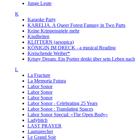
Junge Leute
K
Karaoke Party
KARELIA. A Queer Forest Fantasy in Two Parts
Keine Krippenspiele mehr
Kindheiten
KLITTERN (aesopica)
KÖNIGIN IM DRECK - a musical Reading
Kreischende Weiber*
Krispy Dream. Ein Portier denkt über sein Leben nach
L
La Fracture
La Memoria Futura
Labor Sonor
Labor Sonor
Labor Sonor
Labor Sonor - Celebrating 25 Years
Labor Sonor : Translating Spaces
Labor Sonor Special: »The Open Body«
Ladybitch
LAST PRAYER
Lautsprecher
Le Grand Soir