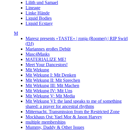
Lilith und Samael
Lineage
Linke Hände
Liquid Bodies
Liquid Ecstasy
M
Maresz presents »TASTE« | ronja (Roomer) | RIP Swirl
(DJ)
Mariannes großes Debüt
Masc4Masks
MATERIALIZE ME!
Meet Your Dancestors!
Mit Wirkung
Mit Wirkung I: Mit Denken
Mit Wirkung II: Mit Sprechen
Mit Wirkung III: Mit Machen
Mit Wirkung IV: Mit Uns
Mit Wirkung V: Mit Media
Mit Wirkung VI: the land speaks to me of something
shared: a prayer for ancestral rhythms
Mitternacht. Transmission from the Restricted Zone
Mockhaus Ost: Yael Mor & Jason Harvey
multiple memberships
Mummy, Daddy & Other Issues