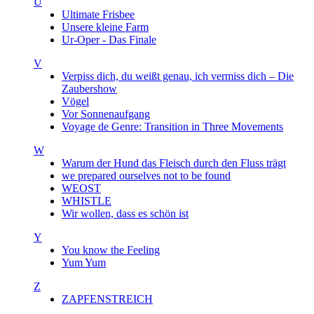
U
Ultimate Frisbee
Unsere kleine Farm
Ur-Oper - Das Finale
V
Verpiss dich, du weißt genau, ich vermiss dich – Die
Zaubershow
Vögel
Vor Sonnenaufgang
Voyage de Genre: Transition in Three Movements
W
Warum der Hund das Fleisch durch den Fluss trägt
we prepared ourselves not to be found
WEOST
WHISTLE
Wir wollen, dass es schön ist
Y
You know the Feeling
Yum Yum
Z
ZAPFENSTREICH