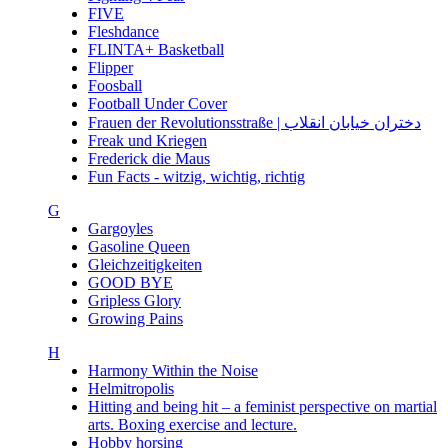
FIVE
Fleshdance
FLINTA+ Basketball
Flipper
Foosball
Football Under Cover
Frauen der Revolutionsstraße | دختران خیابان انقلاب
Freak und Kriegen
Frederick die Maus
Fun Facts - witzig, wichtig, richtig
G
Gargoyles
Gasoline Queen
Gleichzeitigkeiten
GOOD BYE
Gripless Glory
Growing Pains
H
Harmony Within the Noise
Helmitropolis
Hitting and being hit – a feminist perspective on martial
arts. Boxing exercise and lecture.
Hobby horsing