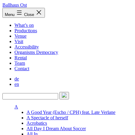
Skip
Ballhaus Ost
to
Ballhaus
Menu
Close
content
Ost
What’s on
Productions
Venue
Visit
Accessibility
Organisms Democracy
Rental
Team
Contact
de
en
A
A Good Year (Escho / CPH) feat. Late Verlane
A Spectacle of herself
Acrobatics
All Day I Dream About Soccer
All In