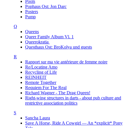
Pools
Pophaus Ost: Jon Darc
Posters
Pump
Q
Queens
Queer Family Album Vl. 1
Queerokratia
Questhaus Ost: BroKolya und guests
R
Rapport sur ma vie antérieure de femme noire
Re/Locating Amo
Recycling of Life
REINHEIT
Remote Together
Requiem For The Real
Richard Wagner - The Drag Queen!
Right-wing structures in darts - about pub culture and
restrictive association politics
S
Sancha Laura
Save A Horse, Ride A Cowgirl — An *explicit* Pony