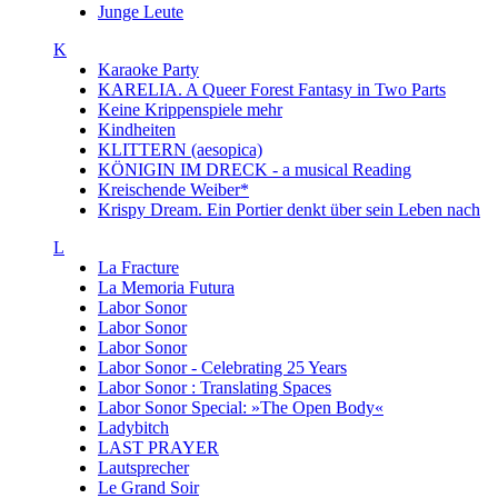
Junge Leute
K
Karaoke Party
KARELIA. A Queer Forest Fantasy in Two Parts
Keine Krippenspiele mehr
Kindheiten
KLITTERN (aesopica)
KÖNIGIN IM DRECK - a musical Reading
Kreischende Weiber*
Krispy Dream. Ein Portier denkt über sein Leben nach
L
La Fracture
La Memoria Futura
Labor Sonor
Labor Sonor
Labor Sonor
Labor Sonor - Celebrating 25 Years
Labor Sonor : Translating Spaces
Labor Sonor Special: »The Open Body«
Ladybitch
LAST PRAYER
Lautsprecher
Le Grand Soir