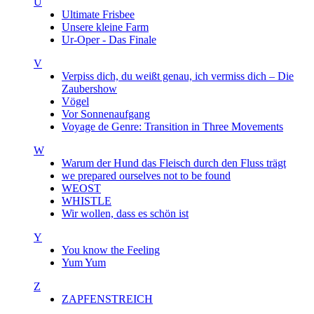
U
Ultimate Frisbee
Unsere kleine Farm
Ur-Oper - Das Finale
V
Verpiss dich, du weißt genau, ich vermiss dich – Die
Zaubershow
Vögel
Vor Sonnenaufgang
Voyage de Genre: Transition in Three Movements
W
Warum der Hund das Fleisch durch den Fluss trägt
we prepared ourselves not to be found
WEOST
WHISTLE
Wir wollen, dass es schön ist
Y
You know the Feeling
Yum Yum
Z
ZAPFENSTREICH