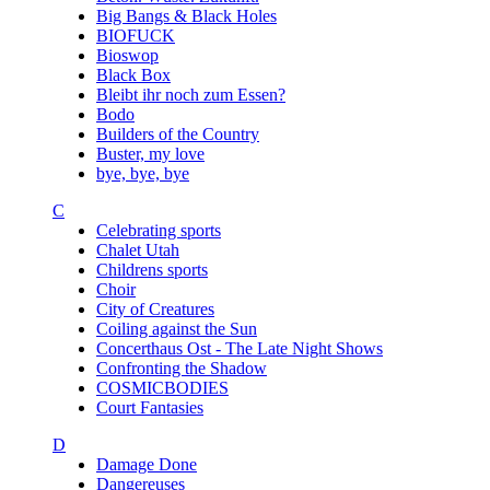
Big Bangs & Black Holes
BIOFUCK
Bioswop
Black Box
Bleibt ihr noch zum Essen?
Bodo
Builders of the Country
Buster, my love
bye, bye, bye
C
Celebrating sports
Chalet Utah
Childrens sports
Choir
City of Creatures
Coiling against the Sun
Concerthaus Ost - The Late Night Shows
Confronting the Shadow
COSMICBODIES
Court Fantasies
D
Damage Done
Dangereuses