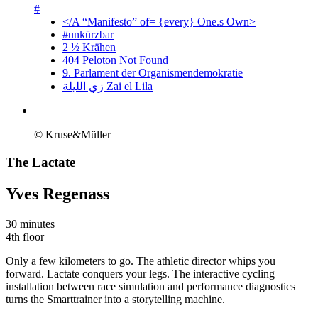
#
</A “Manifesto” of= {every} One.s Own>
#unkürzbar
2 ½ Krähen
404 Peloton Not Found
9. Parlament der Organismendemokratie
زي‌ اللیلة Zai el Lila
© Kruse&Müller
The Lactate
Yves Regenass
30 minutes
4th floor
Only a few kilometers to go. The athletic director whips you
forward. Lactate conquers your legs. The interactive cycling
installation between race simulation and performance diagnostics
turns the Smarttrainer into a storytelling machine.