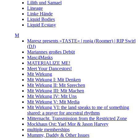
Lilith und Samael
Lineage
Linke Hände
Liquid Bodies
Liquid Ecstasy
M
Maresz presents »TASTE« | ronja (Roomer) | RIP Swirl
(DJ)
Mariannes großes Debüt
Masc4Masks
MATERIALIZE ME!
Meet Your Dancestors!
Mit Wirkung
Mit Wirkung I: Mit Denken
Mit Wirkung II: Mit Sprechen
Mit Wirkung III: Mit Machen
Mit Wirkung IV: Mit Uns
Mit Wirkung V: Mit Media
Mit Wirkung VI: the land speaks to me of something
shared: a prayer for ancestral rhythms
Mitternacht. Transmission from the Restricted Zone
Mockhaus Ost: Yael Mor & Jason Harvey
multiple memberships
Mummy, Daddy & Other Issues