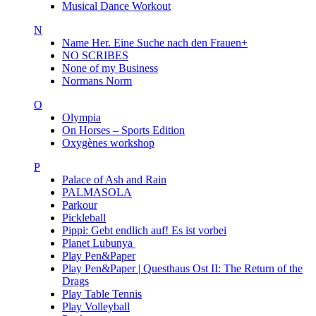
Musical Dance Workout
N
Name Her. Eine Suche nach den Frauen+
NO SCRIBES
None of my Business
Normans Norm
O
Olympia
On Horses – Sports Edition
Oxygènes workshop
P
Palace of Ash and Rain
PALMASOLA
Parkour
Pickleball
Pippi: Gebt endlich auf! Es ist vorbei
Planet Lubunya
Play Pen&Paper
Play Pen&Paper | Questhaus Ost II: The Return of the
Drags
Play Table Tennis
Play Volleyball