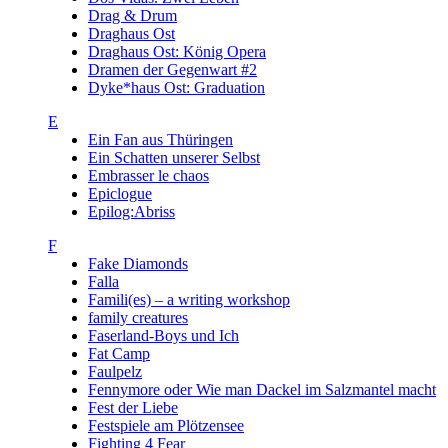
Drag & Drum
Draghaus Ost
Draghaus Ost: König Opera
Dramen der Gegenwart #2
Dyke*haus Ost: Graduation
E
Ein Fan aus Thüringen
Ein Schatten unserer Selbst
Embrasser le chaos
Epiclogue
Epilog:Abriss
F
Fake Diamonds
Falla
Famili(es) – a writing workshop
family creatures
Faserland-Boys und Ich
Fat Camp
Faulpelz
Fennymore oder Wie man Dackel im Salzmantel macht
Fest der Liebe
Festspiele am Plötzensee
Fighting 4 Fear