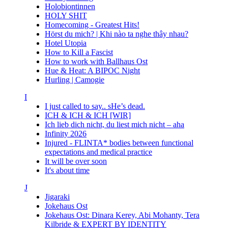
Holobiontinnen
HOLY SHIT
Homecoming - Greatest Hits!
Hörst du mich? | Khi nào ta nghe thây nhau?
Hotel Utopia
How to Kill a Fascist
How to work with Ballhaus Ost
Hue & Heat: A BIPOC Night
Hurling | Camogie
I
I just called to say.. sHe’s dead.
ICH & ICH & ICH [WIR]
Ich lieb dich nicht, du liest mich nicht – aha
Infinity 2026
Injured - FLINTA* bodies between functional
expectations and medical practice
It will be over soon
It's about time
J
Jigaraki
Jokehaus Ost
Jokehaus Ost: Dinara Kerey, Abi Mohanty, Tera
Kilbride & EXPERT BY IDENTITY