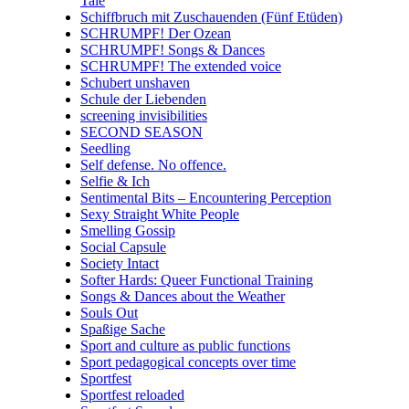
Tale
Schiffbruch mit Zuschauenden (Fünf Etüden)
SCHRUMPF! Der Ozean
SCHRUMPF! Songs & Dances
SCHRUMPF! The extended voice
Schubert unshaven
Schule der Liebenden
screening invisibilities
SECOND SEASON
Seedling
Self defense. No offence.
Selfie & Ich
Sentimental Bits – Encountering Perception
Sexy Straight White People
Smelling Gossip
Social Capsule
Society Intact
Softer Hards: Queer Functional Training
Songs & Dances about the Weather
Souls Out
Spaßige Sache
Sport and culture as public functions
Sport pedagogical concepts over time
Sportfest
Sportfest reloaded