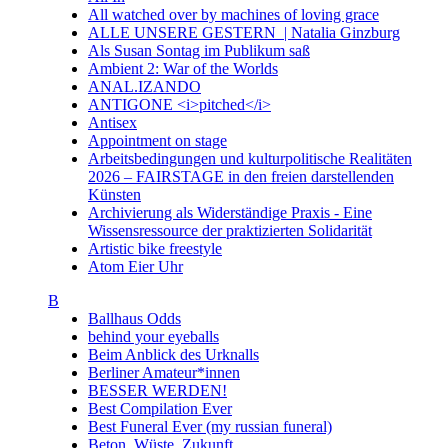
All watched over by machines of loving grace
ALLE UNSERE GESTERN | Natalia Ginzburg
Als Susan Sontag im Publikum saß
Ambient 2: War of the Worlds
ANAL.IZANDO
ANTIGONE <i>pitched</i>
Antisex
Appointment on stage
Arbeitsbedingungen und kulturpolitische Realitäten
2026 – FAIRSTAGE in den freien darstellenden
Künsten
Archivierung als Widerständige Praxis - Eine
Wissensressource der praktizierten Solidarität
Artistic bike freestyle
Atom Eier Uhr
B
Ballhaus Odds
behind your eyeballs
Beim Anblick des Urknalls
Berliner Amateur*innen
BESSER WERDEN!
Best Compilation Ever
Best Funeral Ever (my russian funeral)
Beton. Wüste. Zukunft.