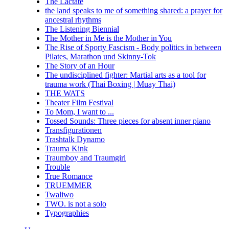
The Lactate
the land speaks to me of something shared: a prayer for
ancestral rhythms
The Listening Biennial
The Mother in Me is the Mother in You
The Rise of Sporty Fascism - Body politics in between
Pilates, Marathon und Skinny-Tok
The Story of an Hour
The undisciplined fighter: Martial arts as a tool for
trauma work (Thai Boxing | Muay Thai)
THE WATS
Theater Film Festival
To Mom, I want to ...
Tossed Sounds: Three pieces for absent inner piano
Transfigurationen
Trashtalk Dynamo
Trauma Kink
Traumboy and Traumgirl
Trouble
True Romance
TRUEMMER
Twaliwo
TWO. is not a solo
Typographies