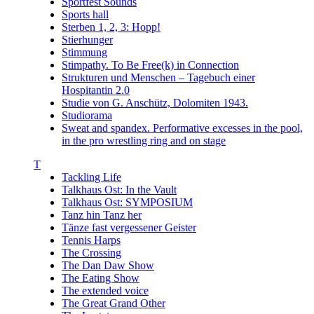
Sportfest Sounds
Sports hall
Sterben 1, 2, 3: Hopp!
Stierhunger
Stimmung
Stimpathy. To Be Free(k) in Connection
Strukturen und Menschen – Tagebuch einer
Hospitantin 2.0
Studie von G. Anschütz, Dolomiten 1943.
Studiorama
Sweat and spandex. Performative excesses in the pool,
in the pro wrestling ring and on stage
T
Tackling Life
Talkhaus Ost: In the Vault
Talkhaus Ost: SYMPOSIUM
Tanz hin Tanz her
Tänze fast vergessener Geister
Tennis Harps
The Crossing
The Dan Daw Show
The Eating Show
The extended voice
The Great Grand Other