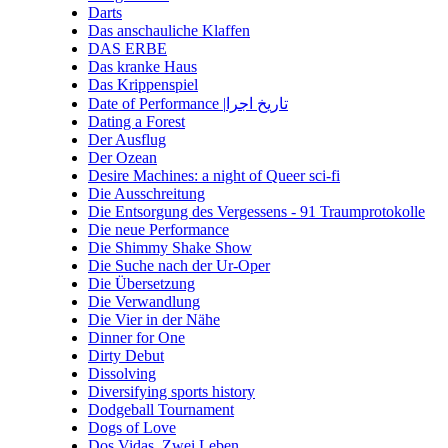
Darts
Das anschauliche Klaffen
DAS ERBE
Das kranke Haus
Das Krippenspiel
Date of Performance |تاریخ اجرا
Dating a Forest
Der Ausflug
Der Ozean
Desire Machines: a night of Queer sci-fi
Die Ausschreitung
Die Entsorgung des Vergessens - 91 Traumprotokolle
Die neue Performance
Die Shimmy Shake Show
Die Suche nach der Ur-Oper
Die Übersetzung
Die Verwandlung
Die Vier in der Nähe
Dinner for One
Dirty Debut
Dissolving
Diversifying sports history
Dodgeball Tournament
Dogs of Love
Dos Vidas. Zwei Leben