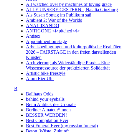
All watched over by machines of loving grace
ALLE UNSERE GESTERN | Natalia Ginzburg
Als Susan Sontag im Publikum saß
Ambient 2: War of the Worlds
ANAL.IZANDO
ANTIGONE <i>pitched</i>
Antisex
Appointment on stage
Arbeitsbedingungen und kulturpolitische Realitäten
2026 – FAIRSTAGE in den freien darstellenden
Künsten
Archivierung als Widerständige Praxis - Eine
Wissensressource der praktizierten Solidarität
Artistic bike freestyle
Atom Eier Uhr
B
Ballhaus Odds
behind your eyeballs
Beim Anblick des Urknalls
Berliner Amateur*innen
BESSER WERDEN!
Best Compilation Ever
Best Funeral Ever (my russian funeral)
Beton. Wüste. Zukunft.