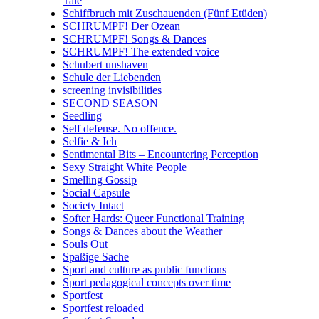
Tale
Schiffbruch mit Zuschauenden (Fünf Etüden)
SCHRUMPF! Der Ozean
SCHRUMPF! Songs & Dances
SCHRUMPF! The extended voice
Schubert unshaven
Schule der Liebenden
screening invisibilities
SECOND SEASON
Seedling
Self defense. No offence.
Selfie & Ich
Sentimental Bits – Encountering Perception
Sexy Straight White People
Smelling Gossip
Social Capsule
Society Intact
Softer Hards: Queer Functional Training
Songs & Dances about the Weather
Souls Out
Spaßige Sache
Sport and culture as public functions
Sport pedagogical concepts over time
Sportfest
Sportfest reloaded