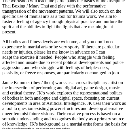
The workshop will teach the participants the basics of the discipline
Thai Boxing / Muay Thai and play with the performative
transgression of the movement patterns. We will also touch on the
specific use of martial arts as a tool for trauma work. We aim to
foster a feeling of agency through physical practice and nurture the
spirit and the abilities to fight the fights that are meaningful at
present.
All bodies and fitness levels are welcome, and you don’t need
experience in martial arts or be very sporty. If there are particular
needs or injuries, please let me know in advance so I can
adapt the exercise if needed. People who struggle with feeling
affected and unsafe due to recent political developments and police
aggression, and who struggle with feelings of helplessness,
passivity, or freeze responses, are particularly encouraged to join.
Janne Kummer (they / them) works as a cross-disciplinary artist on
the intersection of performing and digital art, game design, music
and critical theory. JK’s work explores the representational politics
of bodies in both analogue and digital space, focusing on current
developments in area of Artificial Intelligence. JK uses their work as
a tool to question existing power structures and develop alternative
queer feminist future visions. Their creative process is based on a
somatic understanding and recognises the body as a primary source
of knowledge. JK’s background as a martial artist forms the basis for