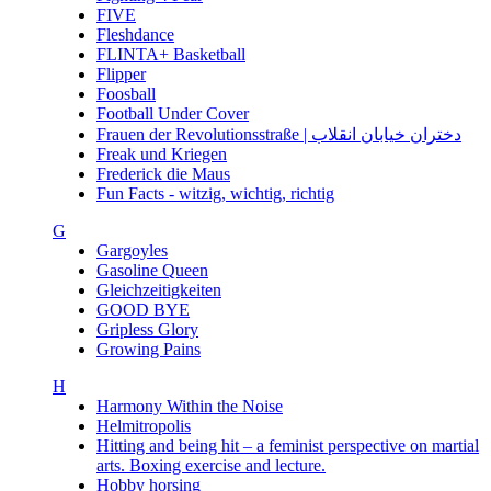
FIVE
Fleshdance
FLINTA+ Basketball
Flipper
Foosball
Football Under Cover
Frauen der Revolutionsstraße | دختران خیابان انقلاب
Freak und Kriegen
Frederick die Maus
Fun Facts - witzig, wichtig, richtig
G
Gargoyles
Gasoline Queen
Gleichzeitigkeiten
GOOD BYE
Gripless Glory
Growing Pains
H
Harmony Within the Noise
Helmitropolis
Hitting and being hit – a feminist perspective on martial
arts. Boxing exercise and lecture.
Hobby horsing