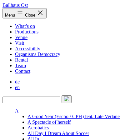
Skip
Ballhaus Ost
to
Ballhaus
Menu
Close
content
Ost
What’s on
Productions
Venue
Visit
Accessibility
Organisms Democracy
Rental
Team
Contact
de
en
A
A Good Year (Escho / CPH) feat. Late Verlane
A Spectacle of herself
Acrobatics
All Day I Dream About Soccer
All In