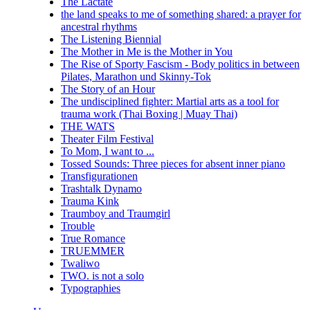
The Lactate
the land speaks to me of something shared: a prayer for
ancestral rhythms
The Listening Biennial
The Mother in Me is the Mother in You
The Rise of Sporty Fascism - Body politics in between
Pilates, Marathon und Skinny-Tok
The Story of an Hour
The undisciplined fighter: Martial arts as a tool for
trauma work (Thai Boxing | Muay Thai)
THE WATS
Theater Film Festival
To Mom, I want to ...
Tossed Sounds: Three pieces for absent inner piano
Transfigurationen
Trashtalk Dynamo
Trauma Kink
Traumboy and Traumgirl
Trouble
True Romance
TRUEMMER
Twaliwo
TWO. is not a solo
Typographies