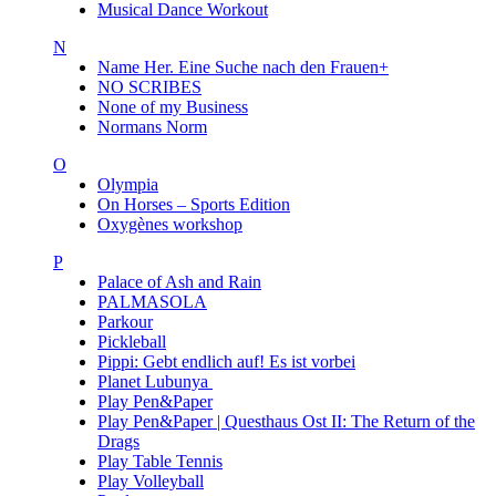
Musical Dance Workout
N
Name Her. Eine Suche nach den Frauen+
NO SCRIBES
None of my Business
Normans Norm
O
Olympia
On Horses – Sports Edition
Oxygènes workshop
P
Palace of Ash and Rain
PALMASOLA
Parkour
Pickleball
Pippi: Gebt endlich auf! Es ist vorbei
Planet Lubunya
Play Pen&Paper
Play Pen&Paper | Questhaus Ost II: The Return of the
Drags
Play Table Tennis
Play Volleyball