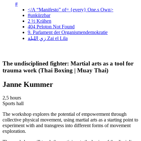
#
</A “Manifesto” of= {every} One.s Own>
#unkürzbar
2 ½ Krähen
404 Peloton Not Found
9. Parlament der Organismendemokratie
زي‌ اللیلة Zai el Lila
The undisciplined fighter: Martial arts as a tool for
trauma work (Thai Boxing | Muay Thai)
Janne Kummer
2,5 hours
Sports hall
The workshop explores the potential of empowerment through
collective physical movement, using martial arts as a starting point to
experiment with and transgress into different forms of movement
exploration.