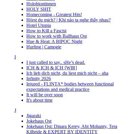
Holobiontinnen
HOLY SHIT
Homecoming - Greatest Hits!
Hörst du mich? | Khi nào ta nghe thây nhau?
Hotel Utopia
How to Kill a Fascist
How to work with Ballhaus Ost
Hue & Heat: A BIPOC Night
Hurling | Camogie
I
I just called to say.. sHe’s dead.
ICH & ICH & ICH [WIR]
Ich lieb dich nicht, du liest mich nicht – aha
Infinity 2026
Injured - FLINTA* bodies between functional
expectations and medical practice
It will be over soon
It's about time
J
Jigaraki
Jokehaus Ost
Jokehaus Ost: Dinara Kerey, Abi Mohanty, Tera
Kilbride & EXPERT BY IDENTITY