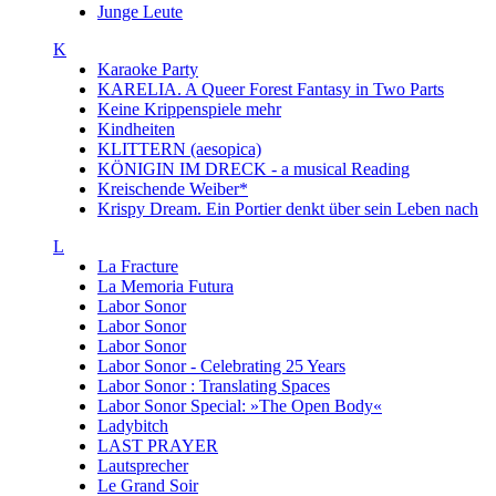
Junge Leute
K
Karaoke Party
KARELIA. A Queer Forest Fantasy in Two Parts
Keine Krippenspiele mehr
Kindheiten
KLITTERN (aesopica)
KÖNIGIN IM DRECK - a musical Reading
Kreischende Weiber*
Krispy Dream. Ein Portier denkt über sein Leben nach
L
La Fracture
La Memoria Futura
Labor Sonor
Labor Sonor
Labor Sonor
Labor Sonor - Celebrating 25 Years
Labor Sonor : Translating Spaces
Labor Sonor Special: »The Open Body«
Ladybitch
LAST PRAYER
Lautsprecher
Le Grand Soir