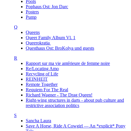
Pools
Pophaus Ost: Jon Darc
Posters
Pump
Q
Queens
Queer Family Album Vl. 1
Queerokratia
Questhaus Ost: BroKolya und guests
R
Rapport sur ma vie antérieure de femme noire
Re/Locating Amo
Recycling of Life
REINHEIT
Remote Together
Requiem For The Real
Richard Wagner - The Drag Queen!
Right-wing structures in darts - about pub culture and
restrictive association politics
S
Sancha Laura
Save A Horse, Ride A Cowgirl — An *explicit* Pony