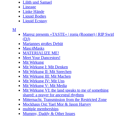
Lilith und Samael
Lineage
Linke Hände
Liquid Bodies
Liquid Ecstasy
M
Maresz presents »TASTE« | ronja (Roomer) | RIP Swirl
(DJ)
Mariannes großes Debüt
Masc4Masks
MATERIALIZE ME!
Meet Your Dancestors!
Mit Wirkung
Mit Wirkung I: Mit Denken
Mit Wirkung II: Mit Sprechen
Mit Wirkung III: Mit Machen
Mit Wirkung IV: Mit Uns
Mit Wirkung V: Mit Media
Mit Wirkung VI: the land speaks to me of something
shared: a prayer for ancestral rhythms
Mitternacht. Transmission from the Restricted Zone
Mockhaus Ost: Yael Mor & Jason Harvey
multiple memberships
Mummy, Daddy & Other Issues