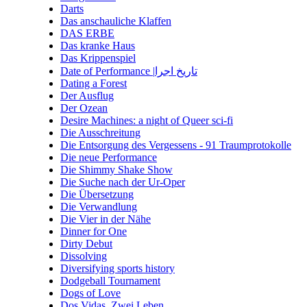
Darts
Das anschauliche Klaffen
DAS ERBE
Das kranke Haus
Das Krippenspiel
Date of Performance |تاریخ اجرا
Dating a Forest
Der Ausflug
Der Ozean
Desire Machines: a night of Queer sci-fi
Die Ausschreitung
Die Entsorgung des Vergessens - 91 Traumprotokolle
Die neue Performance
Die Shimmy Shake Show
Die Suche nach der Ur-Oper
Die Übersetzung
Die Verwandlung
Die Vier in der Nähe
Dinner for One
Dirty Debut
Dissolving
Diversifying sports history
Dodgeball Tournament
Dogs of Love
Dos Vidas. Zwei Leben