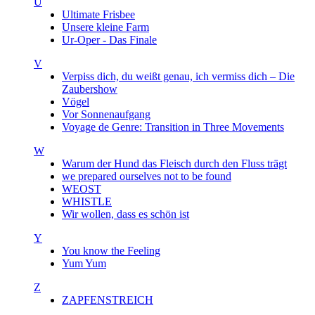
U
Ultimate Frisbee
Unsere kleine Farm
Ur-Oper - Das Finale
V
Verpiss dich, du weißt genau, ich vermiss dich – Die
Zaubershow
Vögel
Vor Sonnenaufgang
Voyage de Genre: Transition in Three Movements
W
Warum der Hund das Fleisch durch den Fluss trägt
we prepared ourselves not to be found
WEOST
WHISTLE
Wir wollen, dass es schön ist
Y
You know the Feeling
Yum Yum
Z
ZAPFENSTREICH