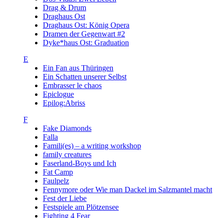
Drag & Drum
Draghaus Ost
Draghaus Ost: König Opera
Dramen der Gegenwart #2
Dyke*haus Ost: Graduation
E
Ein Fan aus Thüringen
Ein Schatten unserer Selbst
Embrasser le chaos
Epiclogue
Epilog:Abriss
F
Fake Diamonds
Falla
Famili(es) – a writing workshop
family creatures
Faserland-Boys und Ich
Fat Camp
Faulpelz
Fennymore oder Wie man Dackel im Salzmantel macht
Fest der Liebe
Festspiele am Plötzensee
Fighting 4 Fear