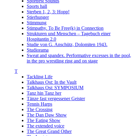
Sportfest Sounds
Sports hall
Sterben 1, 2, 3: Hopp!
Stierhunger
Stimmung
Stimpathy. To Be Free(k) in Connection
Strukturen und Menschen – Tagebuch einer
Hospitantin 2.0
Studie von G. Anschütz, Dolomiten 1943.
Studiorama
Sweat and spandex. Performative excesses in the pool,
in the pro wrestling ring and on stage
T
Tackling Life
Talkhaus Ost: In the Vault
Talkhaus Ost: SYMPOSIUM
Tanz hin Tanz her
Tänze fast vergessener Geister
Tennis Harps
The Crossing
The Dan Daw Show
The Eating Show
The extended voice
The Great Grand Other