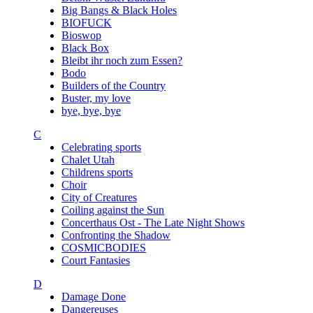
Big Bangs & Black Holes
BIOFUCK
Bioswop
Black Box
Bleibt ihr noch zum Essen?
Bodo
Builders of the Country
Buster, my love
bye, bye, bye
C
Celebrating sports
Chalet Utah
Childrens sports
Choir
City of Creatures
Coiling against the Sun
Concerthaus Ost - The Late Night Shows
Confronting the Shadow
COSMICBODIES
Court Fantasies
D
Damage Done
Dangereuses