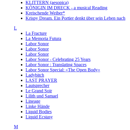
KLITTERN (aesopica)
KÖNIGIN IM DRECK - a musical Reading
Kreischende Weiber*
Krispy Dream. Ein Portier denkt über sein Leben nach
L
La Fracture
La Memoria Futura
Labor Sonor
Labor Sonor
Labor Sonor
Labor Sonor - Celebrating 25 Years
Labor Sonor : Translating Spaces
Labor Sonor Special: »The Open Body«
Ladybitch
LAST PRAYER
Lautsprecher
Le Grand Soir
Lilith und Samael
Lineage
Linke Hände
Liquid Bodies
Liquid Ecstasy
M