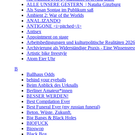
ALLE UNSERE GESTERN | Natalia Ginzburg
Als Susan Sontag im Publikum saß
Ambient 2: War of the Worlds
ANAL.IZANDO
ANTIGONE <i>pitched</i>
Antisex
Appointment on stage
Arbeitsbedingungen und kulturpolitische Realitäten 20
Archivierung als Widerständige Praxis - Eine Wissensresso
Artistic bike freestyle
Atom Eier Uhr
B
Ballhaus Odds
behind your eyeballs
Beim Anblick des Urknalls
Berliner Amateur*innen
BESSER WERDEN!
Best Compilation Ever
Best Funeral Ever (my russian funeral)
Beton. Wüste. Zukunft.
Big Bangs & Black Holes
BIOFUCK
Bioswop
Black Box