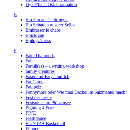
Dyke*haus Ost: Graduation
E
Ein Fan aus Thüringen
Ein Schatten unserer Selbst
Embrasser le chaos
Epiclogue
Epilog:Abriss
F
Fake Diamonds
Falla
Famili(es) – a writing workshop
family creatures
Faserland-Boys und Ich
Fat Camp
Faulpelz
Fennymore oder Wie man Dackel im Salzmantel macht
Fest der Liebe
Festspiele am Plötzensee
Fighting 4 Fear
FIVE
Fleshdance
FLINTA+ Basketball
Flipper