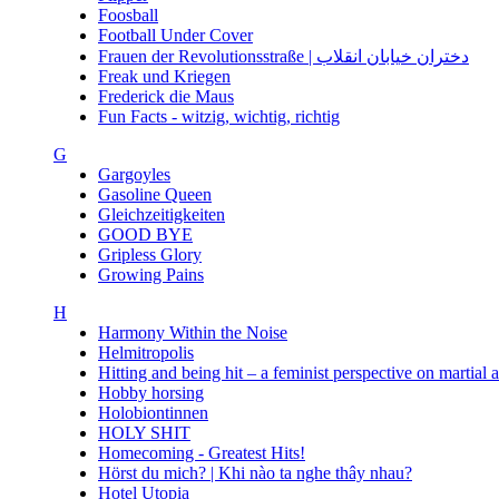
Foosball
Football Under Cover
Frauen der Revolutionsstraße | دختران خیابان انقلاب
Freak und Kriegen
Frederick die Maus
Fun Facts - witzig, wichtig, richtig
G
Gargoyles
Gasoline Queen
Gleichzeitigkeiten
GOOD BYE
Gripless Glory
Growing Pains
H
Harmony Within the Noise
Helmitropolis
Hitting and being hit – a feminist perspective on martial 
Hobby horsing
Holobiontinnen
HOLY SHIT
Homecoming - Greatest Hits!
Hörst du mich? | Khi nào ta nghe thây nhau?
Hotel Utopia