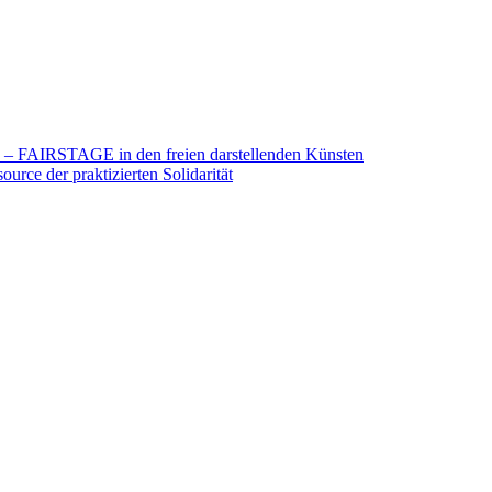
26 – FAIRSTAGE in den freien darstellenden Künsten
urce der praktizierten Solidarität