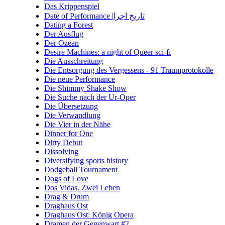
Das Krippenspiel
Date of Performance |تاریخ اجرا
Dating a Forest
Der Ausflug
Der Ozean
Desire Machines: a night of Queer sci-fi
Die Ausschreitung
Die Entsorgung des Vergessens - 91 Traumprotokolle
Die neue Performance
Die Shimmy Shake Show
Die Suche nach der Ur-Oper
Die Übersetzung
Die Verwandlung
Die Vier in der Nähe
Dinner for One
Dirty Debut
Dissolving
Diversifying sports history
Dodgeball Tournament
Dogs of Love
Dos Vidas. Zwei Leben
Drag & Drum
Draghaus Ost
Draghaus Ost: König Opera
Dramen der Gegenwart #2