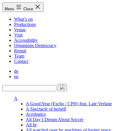
Skip
Menu
Close
to
content
What’s on
Productions
Venue
Visit
Accessibility
Organisms Democracy
Rental
Team
Contact
de
en
A
A Good Year (Escho / CPH) feat. Late Verlane
A Spectacle of herself
Acrobatics
All Day I Dream About Soccer
All In
All watched over by machines of loving grace