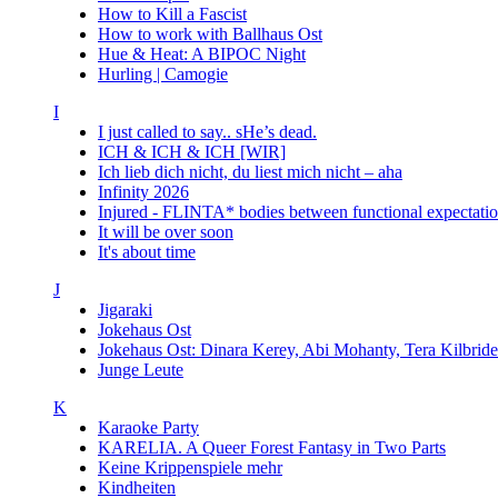
How to Kill a Fascist
How to work with Ballhaus Ost
Hue & Heat: A BIPOC Night
Hurling | Camogie
I
I just called to say.. sHe’s dead.
ICH & ICH & ICH [WIR]
Ich lieb dich nicht, du liest mich nicht – aha
Infinity 2026
Injured - FLINTA* bodies between functional expectatio
It will be over soon
It's about time
J
Jigaraki
Jokehaus Ost
Jokehaus Ost: Dinara Kerey, Abi Mohanty, Tera Kil
Junge Leute
K
Karaoke Party
KARELIA. A Queer Forest Fantasy in Two Parts
Keine Krippenspiele mehr
Kindheiten