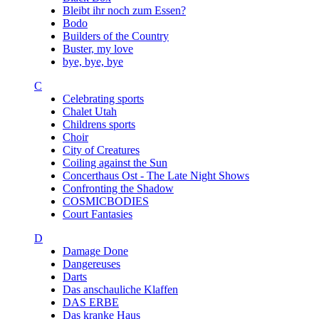
Bleibt ihr noch zum Essen?
Bodo
Builders of the Country
Buster, my love
bye, bye, bye
C
Celebrating sports
Chalet Utah
Childrens sports
Choir
City of Creatures
Coiling against the Sun
Concerthaus Ost - The Late Night Shows
Confronting the Shadow
COSMICBODIES
Court Fantasies
D
Damage Done
Dangereuses
Darts
Das anschauliche Klaffen
DAS ERBE
Das kranke Haus