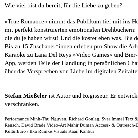
Wie viel bist du bereit, für die Liebe zu geben?
»True Romance« nimmt das Publikum tief mit ins Herz
mit perfekt konstruierten emotionalen Drehbüchern:
die du je haben wirst! Und die kostet eben was. Bis de
Bis zu 15 Zuschauer*innen erleben pro Show die Arb
Karaoke zu Lana Del Reys »Video Games« und Bier-Po
App, werden Teile der Handlung in persönlichen Cha
über das Versprechen von Liebe im digitalen Zeitalter
Stefan Mießeler
ist Autor und Regisseur. Er entwick
verschränken.
Performance
Minh-Thu Nguyen, Richard Gonlag, Sver Immel
Text &
Rensch, David Brade
Video-Art
Mahir Duman
Access- & Outreach-
Kulturbüro / Ilka Rümke
Visuals
Kaan Kanbur