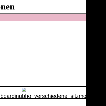
onen
Ballhaus
Ost