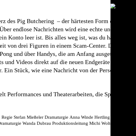
 des Pig Butchering – der härtesten Form digitalen Li
 Über endlose Nachrichten wird eine echte und schöne 
in Konto leer ist. Bis alles weg ist, was du hast.
eit von drei Figuren in einem Scam-Center. Die immers
ng und über Handys, die am Anfang ausgeteilt werden
ts und Videos direkt auf die neuen Endgeräte der Zusc
. Ein Stück, wie eine Nachricht von der Person, die du l
elt Performances und Theaterarbeiten, die Sprechtheat
 Regie
Stefan Mießeler
Dramaturgie
Anna Winde Hertling
Bühne & Aus
Dramaturgie
Wanda Dubrau
Produktionsleitung
Michi Wolters
Produktio