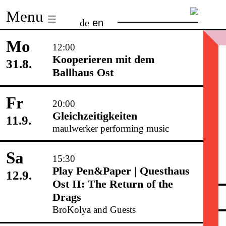
Skip
Menu
de
en
to
content
Mo
12:00
Kooperieren mit dem
31.8.
Ballhaus Ost
Fr
20:00
Gleichzeitigkeiten
11.9.
maulwerker performing music
Sa
15:30
Play Pen&Paper | Questhaus
12.9.
Ost II: The Return of the
Drags
BroKolya and Guests