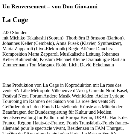
Un Renversement – von Don Giovanni
La Cage
2:00 Stunden
mit
Michiko Takahashi (Sopran), Thorbjörn Björnsson (Bariton),
Johannes Keller (Cembalo), Anna Fusek (Klavier, Synthesizer),
Marta Zapparoli (Live-Elektronik)
Regie
Aliénor Dauchez
Komposition
Marta Zapparoli
Musikalische Leitung
Johannes
Keller
Bühnenbild, Kostüm
Michael Kleine
Dramaturgie
Bastian
Zimmermann
Ton
Margaux Robin
Licht
David Eckelmann
Eine Produktion von La Cage in Koproduktion mit La rose des
vents SN Lille Métropole Villeneuve d’Ascq, Gare du Nord Basel,
Festival Next, Forum Andere Musik Weinfelden, Atelier Lyrique
Tourcoing im Rahmen der Saison von La rose des vents SN.
Gefördert durch den Fonds Darstellende Künste aus Mitteln der
Beauftragten der Bundesregierung für Kultur und Medien,
Senatsverwaltung für Kultur und Europa Berlin, DRAC Hauts-de-
France, Région Hauts-de-France, Fonds Transfabrik-Fonds franco-
allemand pour le spectacle vivant, Residenzen in FAM Thurgau,
Théâtre de l’Aquarium-la vie brève Paris, Le Bateau Feu SN