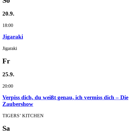
So
20.9.
18:00
Jigaraki
Jigaraki
Fr
25.9.
20:00
Verpiss dich, du weißt genau, ich vermiss dich – Die
Zaubershow
TIGERS’ KITCHEN
Sa