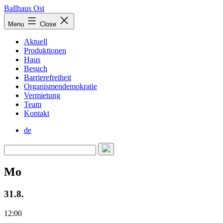
Skip
Ballhaus Ost
to
Ballhaus
Menu
Close
content
Ost
Aktuell
Produktionen
Haus
Besuch
Barrierefreiheit
Organismendemokratie
Vermietung
Team
Kontakt
de
Mo
31.8.
12:00