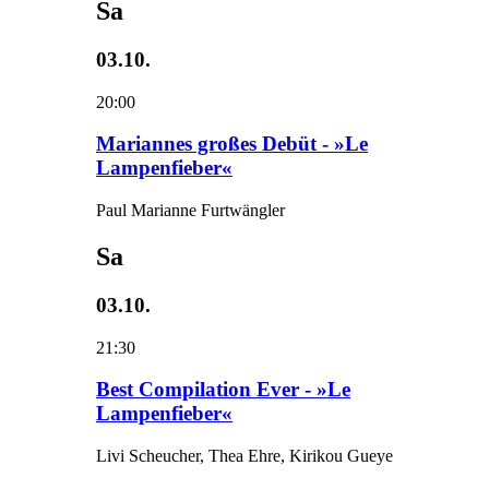
Sa
03.10.
20:00
Mariannes großes Debüt - »Le
Lampenfieber«
Paul Marianne Furtwängler
Sa
03.10.
21:30
Best Compilation Ever - »Le
Lampenfieber«
Livi Scheucher, Thea Ehre, Kirikou Gueye