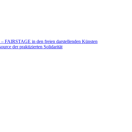
26 – FAIRSTAGE in den freien darstellenden Künsten
urce der praktizierten Solidarität