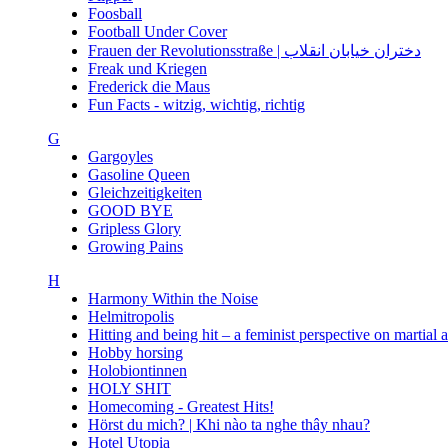
Foosball
Football Under Cover
Frauen der Revolutionsstraße | دختران خیابان انقلاب
Freak und Kriegen
Frederick die Maus
Fun Facts - witzig, wichtig, richtig
G
Gargoyles
Gasoline Queen
Gleichzeitigkeiten
GOOD BYE
Gripless Glory
Growing Pains
H
Harmony Within the Noise
Helmitropolis
Hitting and being hit – a feminist perspective on martial 
Hobby horsing
Holobiontinnen
HOLY SHIT
Homecoming - Greatest Hits!
Hörst du mich? | Khi nào ta nghe thây nhau?
Hotel Utopia