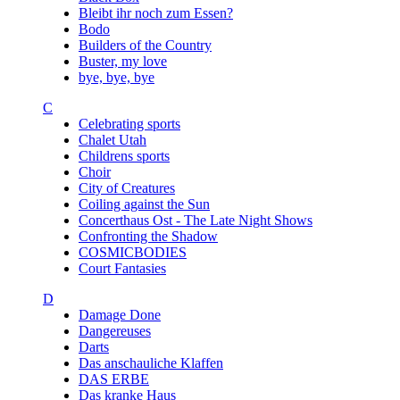
Bleibt ihr noch zum Essen?
Bodo
Builders of the Country
Buster, my love
bye, bye, bye
C
Celebrating sports
Chalet Utah
Childrens sports
Choir
City of Creatures
Coiling against the Sun
Concerthaus Ost - The Late Night Shows
Confronting the Shadow
COSMICBODIES
Court Fantasies
D
Damage Done
Dangereuses
Darts
Das anschauliche Klaffen
DAS ERBE
Das kranke Haus