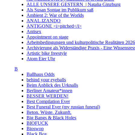
ALLE UNSERE GESTERN | Natalia Ginzburg
Als Susan Sontag im Publikum saß
Ambient 2: War of the Worlds
ANAL.IZANDO
ANTIGONE <i>pitched</i>
Antisex
Appointment on stage
Arbeitsbedingungen und kulturpolitische Realitäten 20
Archivierung als Widerständige Praxis - Eine Wissensresso
Artistic bike freestyle
Atom Eier Uhr
B
Ballhaus Odds
behind your eyeballs
Beim Anblick des Urknalls
Berliner Amateur*innen
BESSER WERDEN!
Best Compilation Ever
Best Funeral Ever (my russian funeral)
Beton. Wüste. Zukunft.
Big Bangs & Black Holes
BIOFUCK
Bioswop
Black Box