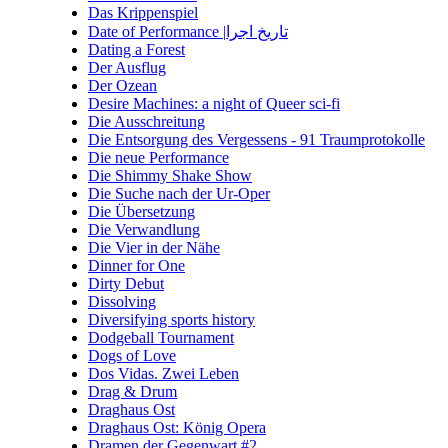
Das Krippenspiel
Date of Performance |تاریخ اجرا
Dating a Forest
Der Ausflug
Der Ozean
Desire Machines: a night of Queer sci-fi
Die Ausschreitung
Die Entsorgung des Vergessens - 91 Traumprotokolle
Die neue Performance
Die Shimmy Shake Show
Die Suche nach der Ur-Oper
Die Übersetzung
Die Verwandlung
Die Vier in der Nähe
Dinner for One
Dirty Debut
Dissolving
Diversifying sports history
Dodgeball Tournament
Dogs of Love
Dos Vidas. Zwei Leben
Drag & Drum
Draghaus Ost
Draghaus Ost: König Opera
Dramen der Gegenwart #2