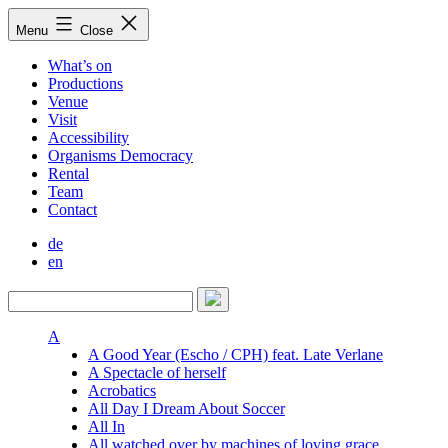
Skip
Menu
Close
to
content
What’s on
Productions
Venue
Visit
Accessibility
Organisms Democracy
Rental
Team
Contact
de
en
A
A Good Year (Escho / CPH) feat. Late Verlane
A Spectacle of herself
Acrobatics
All Day I Dream About Soccer
All In
All watched over by machines of loving grace