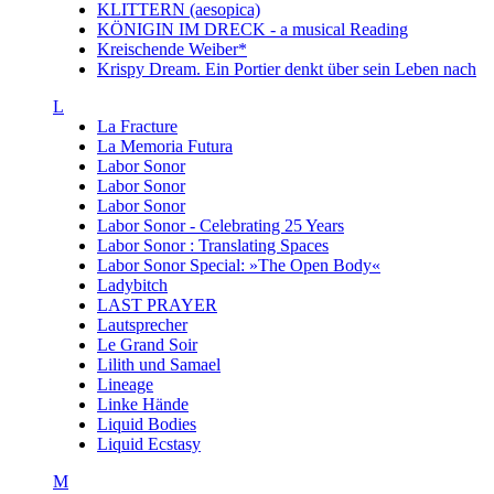
KLITTERN (aesopica)
KÖNIGIN IM DRECK - a musical Reading
Kreischende Weiber*
Krispy Dream. Ein Portier denkt über sein Leben nach
L
La Fracture
La Memoria Futura
Labor Sonor
Labor Sonor
Labor Sonor
Labor Sonor - Celebrating 25 Years
Labor Sonor : Translating Spaces
Labor Sonor Special: »The Open Body«
Ladybitch
LAST PRAYER
Lautsprecher
Le Grand Soir
Lilith und Samael
Lineage
Linke Hände
Liquid Bodies
Liquid Ecstasy
M