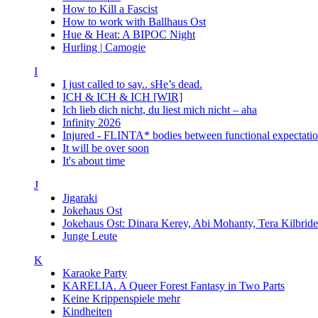
How to Kill a Fascist
How to work with Ballhaus Ost
Hue & Heat: A BIPOC Night
Hurling | Camogie
I
I just called to say.. sHe’s dead.
ICH & ICH & ICH [WIR]
Ich lieb dich nicht, du liest mich nicht – aha
Infinity 2026
Injured - FLINTA* bodies between functional expectatio
It will be over soon
It's about time
J
Jigaraki
Jokehaus Ost
Jokehaus Ost: Dinara Kerey, Abi Mohanty, Tera Kil
Junge Leute
K
Karaoke Party
KARELIA. A Queer Forest Fantasy in Two Parts
Keine Krippenspiele mehr
Kindheiten