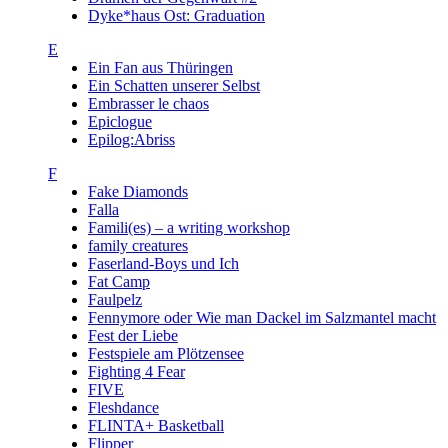
Dyke*haus Ost: Graduation
E
Ein Fan aus Thüringen
Ein Schatten unserer Selbst
Embrasser le chaos
Epiclogue
Epilog:Abriss
F
Fake Diamonds
Falla
Famili(es) – a writing workshop
family creatures
Faserland-Boys und Ich
Fat Camp
Faulpelz
Fennymore oder Wie man Dackel im Salzmantel macht
Fest der Liebe
Festspiele am Plötzensee
Fighting 4 Fear
FIVE
Fleshdance
FLINTA+ Basketball
Flipper