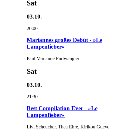
Sat
03.10.
20:00
Mariannes großes Debüt - »Le
Lampenfieber«
Paul Marianne Furtwängler
Sat
03.10.
21:30
Best Compilation Ever - »Le
Lampenfieber«
Livi Scheucher, Thea Ehre, Kirikou Gueye