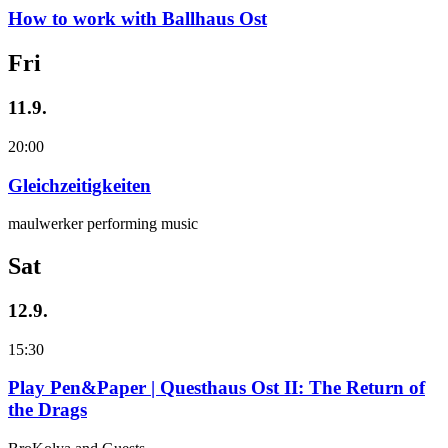
How to work with Ballhaus Ost
Fri
11.9.
20:00
Gleichzeitigkeiten
maulwerker performing music
Sat
12.9.
15:30
Play Pen&Paper | Questhaus Ost II: The Return of
the Drags