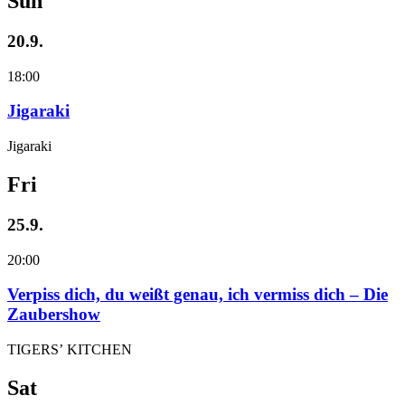
Sun
20.9.
18:00
Jigaraki
Jigaraki
Fri
25.9.
20:00
Verpiss dich, du weißt genau, ich vermiss dich – Die
Zaubershow
TIGERS’ KITCHEN
Sat