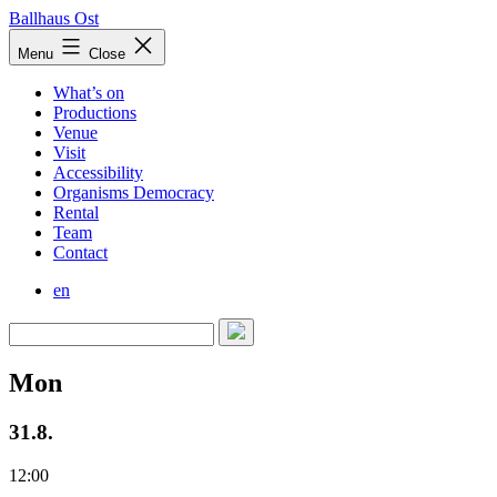
Skip
Ballhaus Ost
to
Ballhaus
Menu
Close
content
Ost
What’s on
Productions
Venue
Visit
Accessibility
Organisms Democracy
Rental
Team
Contact
en
Mon
31.8.
12:00