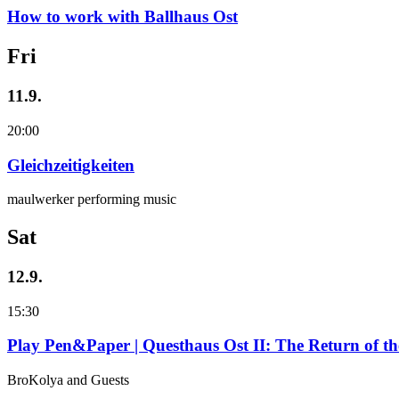
How to work with Ballhaus Ost
Fri
11.9.
20:00
Gleichzeitigkeiten
maulwerker performing music
Sat
12.9.
15:30
Play Pen&Paper | Questhaus Ost II: The Return of t
BroKolya and Guests