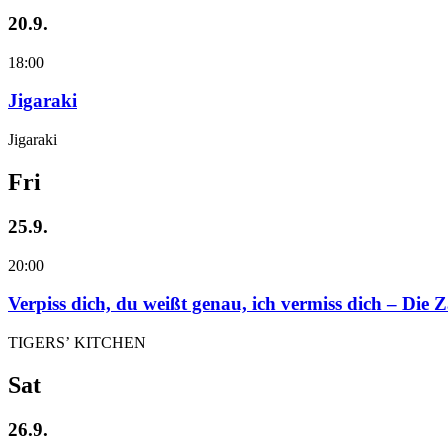
20.9.
18:00
Jigaraki
Jigaraki
Fri
25.9.
20:00
Verpiss dich, du weißt genau, ich vermiss dich – Die
TIGERS’ KITCHEN
Sat
26.9.