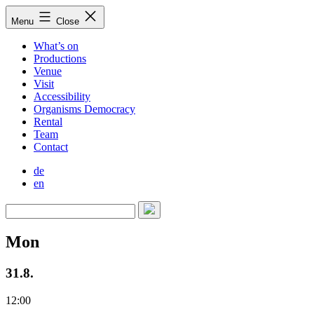
Skip
Menu
Close
to
content
What’s on
Productions
Venue
Visit
Accessibility
Organisms Democracy
Rental
Team
Contact
de
en
Mon
31.8.
12:00