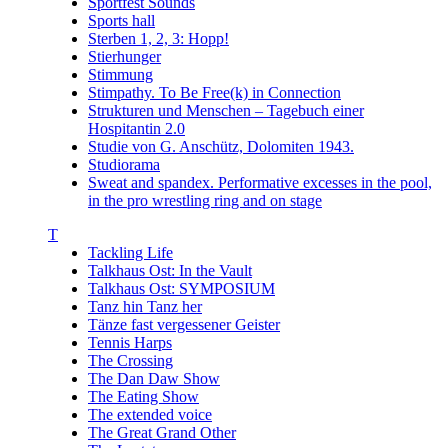
Sportfest Sounds
Sports hall
Sterben 1, 2, 3: Hopp!
Stierhunger
Stimmung
Stimpathy. To Be Free(k) in Connection
Strukturen und Menschen – Tagebuch einer
Hospitantin 2.0
Studie von G. Anschütz, Dolomiten 1943.
Studiorama
Sweat and spandex. Performative excesses in the pool,
in the pro wrestling ring and on stage
T
Tackling Life
Talkhaus Ost: In the Vault
Talkhaus Ost: SYMPOSIUM
Tanz hin Tanz her
Tänze fast vergessener Geister
Tennis Harps
The Crossing
The Dan Daw Show
The Eating Show
The extended voice
The Great Grand Other