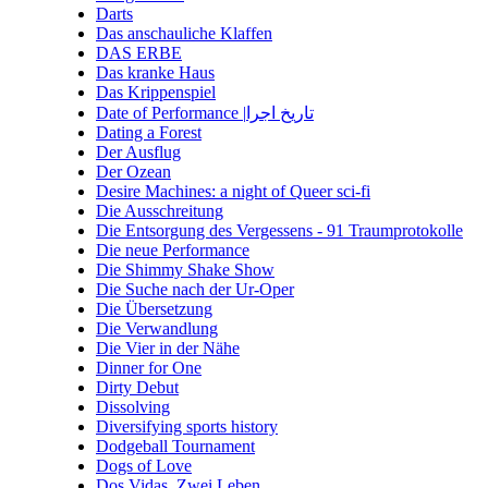
Darts
Das anschauliche Klaffen
DAS ERBE
Das kranke Haus
Das Krippenspiel
Date of Performance |تاریخ اجرا
Dating a Forest
Der Ausflug
Der Ozean
Desire Machines: a night of Queer sci-fi
Die Ausschreitung
Die Entsorgung des Vergessens - 91 Traumprotokolle
Die neue Performance
Die Shimmy Shake Show
Die Suche nach der Ur-Oper
Die Übersetzung
Die Verwandlung
Die Vier in der Nähe
Dinner for One
Dirty Debut
Dissolving
Diversifying sports history
Dodgeball Tournament
Dogs of Love
Dos Vidas. Zwei Leben