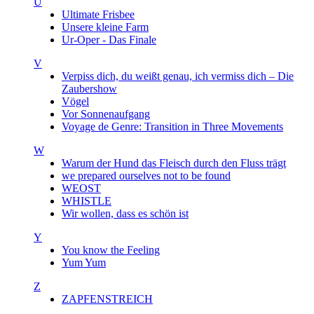
U
Ultimate Frisbee
Unsere kleine Farm
Ur-Oper - Das Finale
V
Verpiss dich, du weißt genau, ich vermiss dich – Die
Zaubershow
Vögel
Vor Sonnenaufgang
Voyage de Genre: Transition in Three Movements
W
Warum der Hund das Fleisch durch den Fluss trägt
we prepared ourselves not to be found
WEOST
WHISTLE
Wir wollen, dass es schön ist
Y
You know the Feeling
Yum Yum
Z
ZAPFENSTREICH