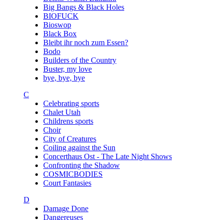
Big Bangs & Black Holes
BIOFUCK
Bioswop
Black Box
Bleibt ihr noch zum Essen?
Bodo
Builders of the Country
Buster, my love
bye, bye, bye
C
Celebrating sports
Chalet Utah
Childrens sports
Choir
City of Creatures
Coiling against the Sun
Concerthaus Ost - The Late Night Shows
Confronting the Shadow
COSMICBODIES
Court Fantasies
D
Damage Done
Dangereuses