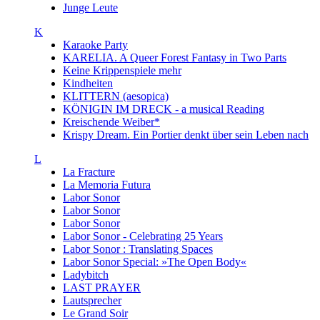
Junge Leute
K
Karaoke Party
KARELIA. A Queer Forest Fantasy in Two Parts
Keine Krippenspiele mehr
Kindheiten
KLITTERN (aesopica)
KÖNIGIN IM DRECK - a musical Reading
Kreischende Weiber*
Krispy Dream. Ein Portier denkt über sein Leben nach
L
La Fracture
La Memoria Futura
Labor Sonor
Labor Sonor
Labor Sonor
Labor Sonor - Celebrating 25 Years
Labor Sonor : Translating Spaces
Labor Sonor Special: »The Open Body«
Ladybitch
LAST PRAYER
Lautsprecher
Le Grand Soir