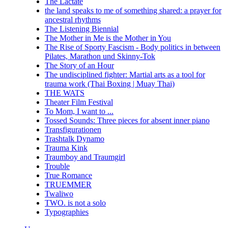
The Lactate
the land speaks to me of something shared: a prayer for
ancestral rhythms
The Listening Biennial
The Mother in Me is the Mother in You
The Rise of Sporty Fascism - Body politics in between
Pilates, Marathon und Skinny-Tok
The Story of an Hour
The undisciplined fighter: Martial arts as a tool for
trauma work (Thai Boxing | Muay Thai)
THE WATS
Theater Film Festival
To Mom, I want to ...
Tossed Sounds: Three pieces for absent inner piano
Transfigurationen
Trashtalk Dynamo
Trauma Kink
Traumboy and Traumgirl
Trouble
True Romance
TRUEMMER
Twaliwo
TWO. is not a solo
Typographies