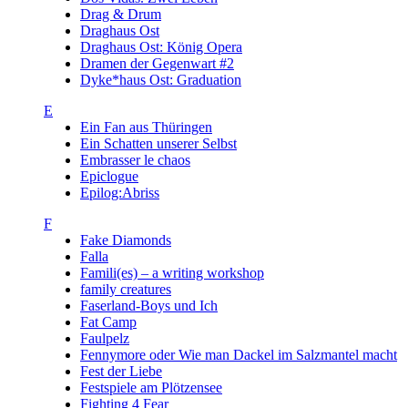
Drag & Drum
Draghaus Ost
Draghaus Ost: König Opera
Dramen der Gegenwart #2
Dyke*haus Ost: Graduation
E
Ein Fan aus Thüringen
Ein Schatten unserer Selbst
Embrasser le chaos
Epiclogue
Epilog:Abriss
F
Fake Diamonds
Falla
Famili(es) – a writing workshop
family creatures
Faserland-Boys und Ich
Fat Camp
Faulpelz
Fennymore oder Wie man Dackel im Salzmantel macht
Fest der Liebe
Festspiele am Plötzensee
Fighting 4 Fear