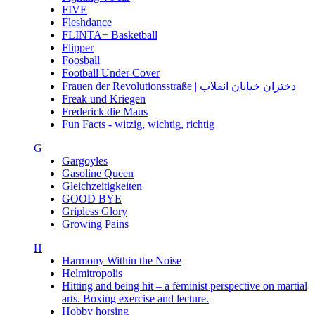
FIVE
Fleshdance
FLINTA+ Basketball
Flipper
Foosball
Football Under Cover
Frauen der Revolutionsstraße | دختران خیابان انقلاب
Freak und Kriegen
Frederick die Maus
Fun Facts - witzig, wichtig, richtig
G
Gargoyles
Gasoline Queen
Gleichzeitigkeiten
GOOD BYE
Gripless Glory
Growing Pains
H
Harmony Within the Noise
Helmitropolis
Hitting and being hit – a feminist perspective on martial
arts. Boxing exercise and lecture.
Hobby horsing