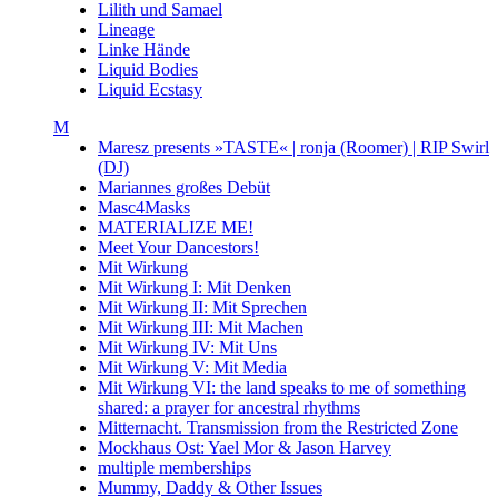
Lilith und Samael
Lineage
Linke Hände
Liquid Bodies
Liquid Ecstasy
M
Maresz presents »TASTE« | ronja (Roomer) | RIP Swirl
(DJ)
Mariannes großes Debüt
Masc4Masks
MATERIALIZE ME!
Meet Your Dancestors!
Mit Wirkung
Mit Wirkung I: Mit Denken
Mit Wirkung II: Mit Sprechen
Mit Wirkung III: Mit Machen
Mit Wirkung IV: Mit Uns
Mit Wirkung V: Mit Media
Mit Wirkung VI: the land speaks to me of something
shared: a prayer for ancestral rhythms
Mitternacht. Transmission from the Restricted Zone
Mockhaus Ost: Yael Mor & Jason Harvey
multiple memberships
Mummy, Daddy & Other Issues