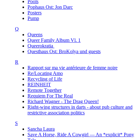
Pools
Pophaus Ost: Jon Darc
Posters
Pump
Q
Queens
Queer Family Album Vl. 1
Queerokratia
Questhaus Ost: BroKolya und guests
R
Rapport sur ma vie antérieure de femme noire
Re/Locating Amo
Recycling of Life
REINHEIT
Remote Together
Requiem For The Real
Richard Wagner - The Drag Queen!
Right-wing structures in darts - about pub culture and
restrictive association politics
S
Sancha Laura
Save A Horse, Ride A Cowgirl — An *explicit* Pony