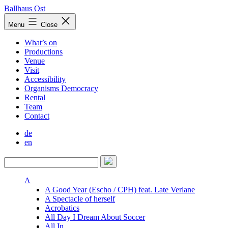
Skip
Ballhaus Ost
to
Ballhaus
Menu
Close
content
Ost
What’s on
Productions
Venue
Visit
Accessibility
Organisms Democracy
Rental
Team
Contact
de
en
A
A Good Year (Escho / CPH) feat. Late Verlane
A Spectacle of herself
Acrobatics
All Day I Dream About Soccer
All In