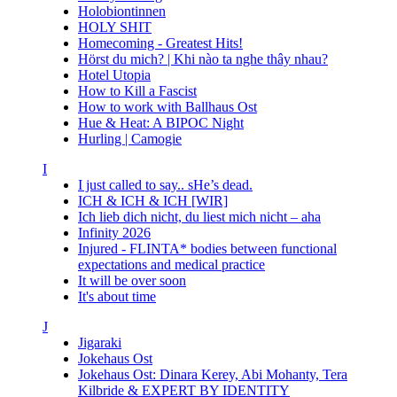
Holobiontinnen
HOLY SHIT
Homecoming - Greatest Hits!
Hörst du mich? | Khi nào ta nghe thây nhau?
Hotel Utopia
How to Kill a Fascist
How to work with Ballhaus Ost
Hue & Heat: A BIPOC Night
Hurling | Camogie
I
I just called to say.. sHe’s dead.
ICH & ICH & ICH [WIR]
Ich lieb dich nicht, du liest mich nicht – aha
Infinity 2026
Injured - FLINTA* bodies between functional
expectations and medical practice
It will be over soon
It's about time
J
Jigaraki
Jokehaus Ost
Jokehaus Ost: Dinara Kerey, Abi Mohanty, Tera
Kilbride & EXPERT BY IDENTITY