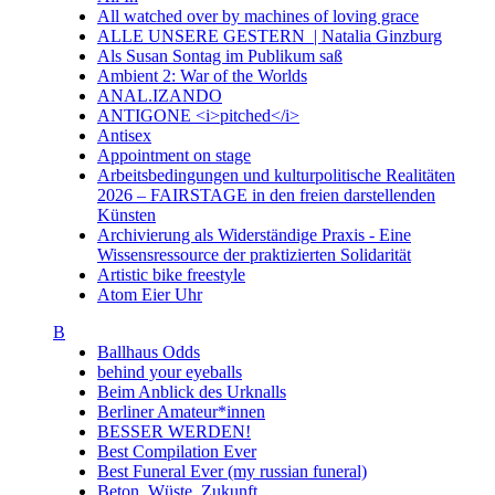
All watched over by machines of loving grace
ALLE UNSERE GESTERN | Natalia Ginzburg
Als Susan Sontag im Publikum saß
Ambient 2: War of the Worlds
ANAL.IZANDO
ANTIGONE <i>pitched</i>
Antisex
Appointment on stage
Arbeitsbedingungen und kulturpolitische Realitäten
2026 – FAIRSTAGE in den freien darstellenden
Künsten
Archivierung als Widerständige Praxis - Eine
Wissensressource der praktizierten Solidarität
Artistic bike freestyle
Atom Eier Uhr
B
Ballhaus Odds
behind your eyeballs
Beim Anblick des Urknalls
Berliner Amateur*innen
BESSER WERDEN!
Best Compilation Ever
Best Funeral Ever (my russian funeral)
Beton. Wüste. Zukunft.