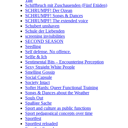
Tale
Schiffbruch mit Zuschauenden (Fünf Etüden)
SCHRUMPF! Der Ozean
SCHRUMPF! Songs & Dances
SCHRUMPF! The extended voice
Schubert unshaven
Schule der Liebenden
screening invisibilities
SECOND SEASON
Seedling
Self defense. No offence.
Selfie & Ich
Sentimental Bits – Encountering Perception
Sexy Straight White People
Smelling Gossip
Social Capsule
Society Intact
Softer Hards: Queer Functional Training
Songs & Dances about the Weather
Souls Out
Spaßige Sache
Sport and culture as public functions
Sport pedagogical concepts over time
Sportfest
Sportfest reloaded