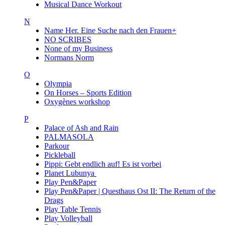
Musical Dance Workout
N
Name Her. Eine Suche nach den Frauen+
NO SCRIBES
None of my Business
Normans Norm
O
Olympia
On Horses – Sports Edition
Oxygènes workshop
P
Palace of Ash and Rain
PALMASOLA
Parkour
Pickleball
Pippi: Gebt endlich auf! Es ist vorbei
Planet Lubunya
Play Pen&Paper
Play Pen&Paper | Questhaus Ost II: The Return of the
Drags
Play Table Tennis
Play Volleyball