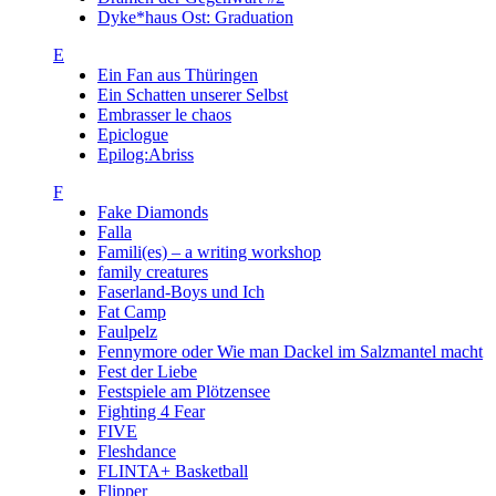
Dyke*haus Ost: Graduation
E
Ein Fan aus Thüringen
Ein Schatten unserer Selbst
Embrasser le chaos
Epiclogue
Epilog:Abriss
F
Fake Diamonds
Falla
Famili(es) – a writing workshop
family creatures
Faserland-Boys und Ich
Fat Camp
Faulpelz
Fennymore oder Wie man Dackel im Salzmantel macht
Fest der Liebe
Festspiele am Plötzensee
Fighting 4 Fear
FIVE
Fleshdance
FLINTA+ Basketball
Flipper