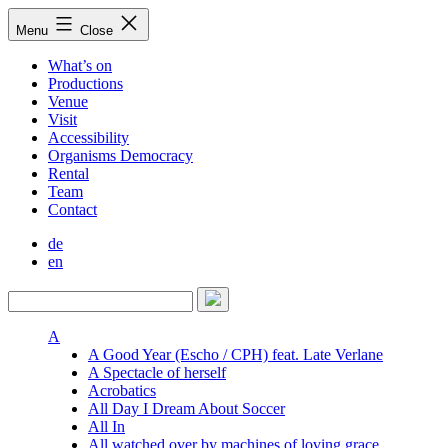
Skip
Menu
Close
to
content
What’s on
Productions
Venue
Visit
Accessibility
Organisms Democracy
Rental
Team
Contact
de
en
A
A Good Year (Escho / CPH) feat. Late Verlane
A Spectacle of herself
Acrobatics
All Day I Dream About Soccer
All In
All watched over by machines of loving grace