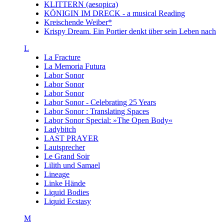
KLITTERN (aesopica)
KÖNIGIN IM DRECK - a musical Reading
Kreischende Weiber*
Krispy Dream. Ein Portier denkt über sein Leben nach
L
La Fracture
La Memoria Futura
Labor Sonor
Labor Sonor
Labor Sonor
Labor Sonor - Celebrating 25 Years
Labor Sonor : Translating Spaces
Labor Sonor Special: »The Open Body«
Ladybitch
LAST PRAYER
Lautsprecher
Le Grand Soir
Lilith und Samael
Lineage
Linke Hände
Liquid Bodies
Liquid Ecstasy
M