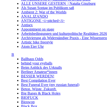
ALLE UNSERE GESTERN | Natalia Ginzburg
Als Susan Sontag im Publikum saß
Ambient 2: War of the Worlds
ANAL.IZANDO
ANTIGONE <i>pitched</i>
Antisex
Appointment on stage
Arbeitsbedingungen und kulturpolitische Realitäten 20
Archivierung als Widerständige Praxis - Eine Wissensresso
Artistic bike freestyle
Atom Eier Uhr
B
Ballhaus Odds
behind your eyeballs
Beim Anblick des Urknalls
Berliner Amateur*innen
BESSER WERDEN!
Best Compilation Ever
Best Funeral Ever (my russian funeral)
Beton. Wüste. Zukunft.
Big Bangs & Black Holes
BIOFUCK
Bioswop
Black Box