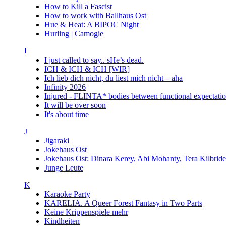
How to Kill a Fascist
How to work with Ballhaus Ost
Hue & Heat: A BIPOC Night
Hurling | Camogie
I
I just called to say.. sHe’s dead.
ICH & ICH & ICH [WIR]
Ich lieb dich nicht, du liest mich nicht – aha
Infinity 2026
Injured - FLINTA* bodies between functional expectatio
It will be over soon
It's about time
J
Jigaraki
Jokehaus Ost
Jokehaus Ost: Dinara Kerey, Abi Mohanty, Tera Kil
Junge Leute
K
Karaoke Party
KARELIA. A Queer Forest Fantasy in Two Parts
Keine Krippenspiele mehr
Kindheiten