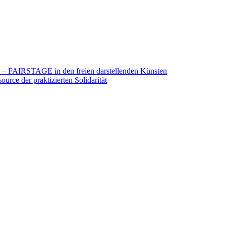
26 – FAIRSTAGE in den freien darstellenden Künsten
urce der praktizierten Solidarität