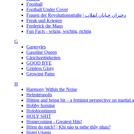
Foosball
Football Under Cover
Frauen der Revolutionsstraße | دختران خیابان انقلاب
Freak und Kriegen
Frederick die Maus
Fun Facts - witzig, wichtig, richtig
G
Gargoyles
Gasoline Queen
Gleichzeitigkeiten
GOOD BYE
Gripless Glory
Growing Pains
H
Harmony Within the Noise
Helmitropolis
Hitting and being hit – a feminist perspective on martial 
Hobby horsing
Holobiontinnen
HOLY SHIT
Homecoming - Greatest Hits!
Hörst du mich? | Khi nào ta nghe thây nhau?
Hotel Utopia