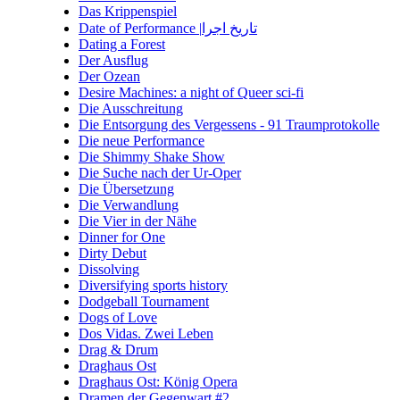
Das Krippenspiel
Date of Performance |تاریخ اجرا
Dating a Forest
Der Ausflug
Der Ozean
Desire Machines: a night of Queer sci-fi
Die Ausschreitung
Die Entsorgung des Vergessens - 91 Traumprotokolle
Die neue Performance
Die Shimmy Shake Show
Die Suche nach der Ur-Oper
Die Übersetzung
Die Verwandlung
Die Vier in der Nähe
Dinner for One
Dirty Debut
Dissolving
Diversifying sports history
Dodgeball Tournament
Dogs of Love
Dos Vidas. Zwei Leben
Drag & Drum
Draghaus Ost
Draghaus Ost: König Opera
Dramen der Gegenwart #2