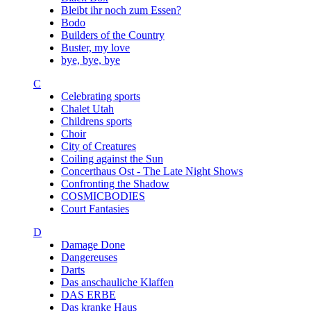
Bleibt ihr noch zum Essen?
Bodo
Builders of the Country
Buster, my love
bye, bye, bye
C
Celebrating sports
Chalet Utah
Childrens sports
Choir
City of Creatures
Coiling against the Sun
Concerthaus Ost - The Late Night Shows
Confronting the Shadow
COSMICBODIES
Court Fantasies
D
Damage Done
Dangereuses
Darts
Das anschauliche Klaffen
DAS ERBE
Das kranke Haus