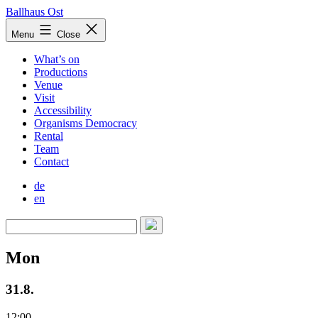
Skip
Ballhaus Ost
to
Ballhaus
Menu
Close
content
Ost
What’s on
Productions
Venue
Visit
Accessibility
Organisms Democracy
Rental
Team
Contact
de
en
Mon
31.8.
12:00