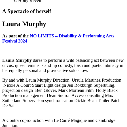
© Holly Revell
A Spectacle of herself
Laura Murphy
As part of the
NO LIMITS – Disability & Performing Arts
Festival 2024
Laura Murphy
dares to perform a wild balancing act between new
circus, queer-feminist stand-up comedy, trash and poetic intimacy in
her equally personal and provocative solo show.
By and with
Laura Murphy
Direction
Ursula Martinez
Production
Nicole A'Court-Stuart
Light design
Jen Roxburgh
Supertitling,
projection design
Ben Glover, Mark Morreau
Film
Holly Black
Production management
Dean Sudron
Access consulting
Max
Sutherland
Supervision synchronisation
Dickie Beau
Trailer
Patch
De Salis
A Contra-coproduction with Le Carré Magique and Cambridge
Junction.