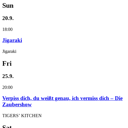
Sun
20.9.
18:00
Jigaraki
Jigaraki
Fri
25.9.
20:00
Verpiss dich, du weißt genau, ich vermiss dich – Die
Zaubershow
TIGERS’ KITCHEN
Sat