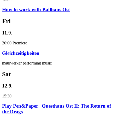
How to work with Ballhaus Ost
Fri
11.9.
20:00
Premiere
Gleichzeitigkeiten
maulwerker performing music
Sat
12.9.
15:30
Play Pen&Paper | Questhaus Ost II: The Return of
the Drags