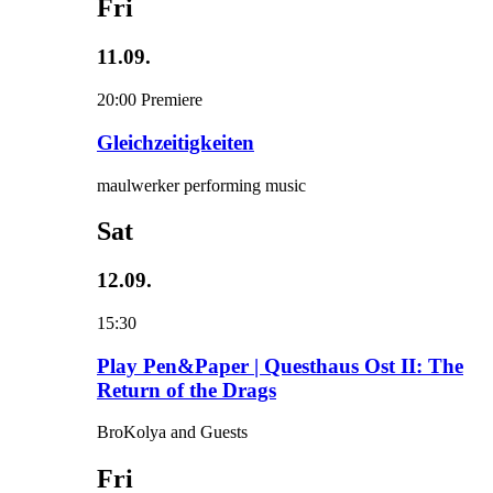
Fri
11.09.
20:00
Premiere
Gleichzeitigkeiten
maulwerker performing music
Sat
12.09.
15:30
Play Pen&Paper | Questhaus Ost II: The
Return of the Drags
BroKolya and Guests
Fri