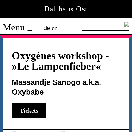
Skip
Ballhaus Ost
to
Ballhaus
content
Menu
de
en
Ost
Oxygènes workshop
-
»Le Lampenfieber«
Massandje Sanogo a.k.a.
Oxybabe
Tickets