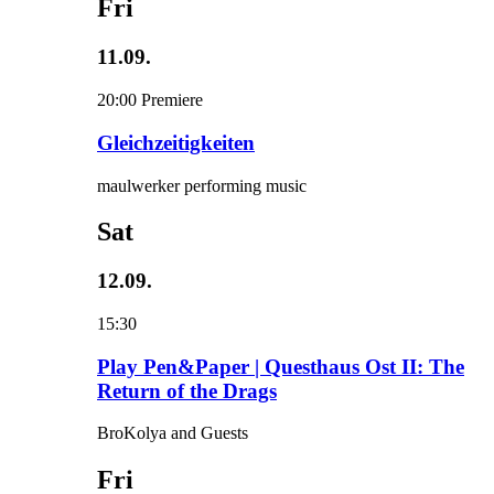
Fri
11.09.
20:00
Premiere
Gleichzeitigkeiten
maulwerker performing music
Sat
12.09.
15:30
Play Pen&Paper | Questhaus Ost II: The
Return of the Drags
BroKolya and Guests
Fri