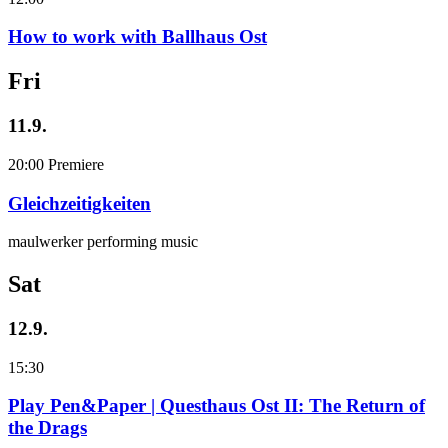
How to work with Ballhaus Ost
Fri
11.9.
20:00
Premiere
Gleichzeitigkeiten
maulwerker performing music
Sat
12.9.
15:30
Play Pen&Paper | Questhaus Ost II: The Return of
the Drags