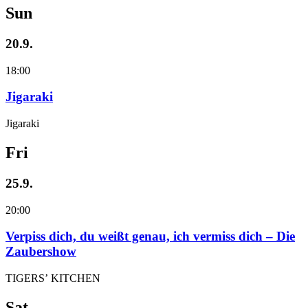
Sun
20.9.
18:00
Jigaraki
Jigaraki
Fri
25.9.
20:00
Verpiss dich, du weißt genau, ich vermiss dich – Die
Zaubershow
TIGERS’ KITCHEN
Sat