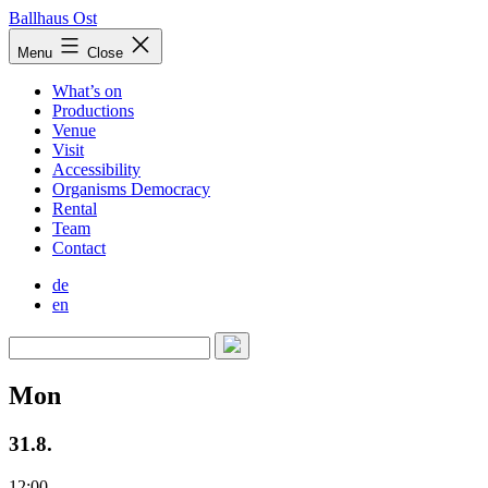
Skip
Ballhaus Ost
to
Ballhaus
Menu
Close
content
Ost
What’s on
Productions
Venue
Visit
Accessibility
Organisms Democracy
Rental
Team
Contact
de
en
Mon
31.8.
12:00