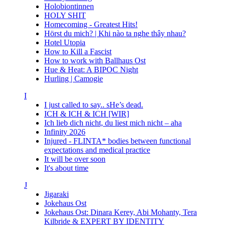
Holobiontinnen
HOLY SHIT
Homecoming - Greatest Hits!
Hörst du mich? | Khi nào ta nghe thây nhau?
Hotel Utopia
How to Kill a Fascist
How to work with Ballhaus Ost
Hue & Heat: A BIPOC Night
Hurling | Camogie
I
I just called to say.. sHe’s dead.
ICH & ICH & ICH [WIR]
Ich lieb dich nicht, du liest mich nicht – aha
Infinity 2026
Injured - FLINTA* bodies between functional
expectations and medical practice
It will be over soon
It's about time
J
Jigaraki
Jokehaus Ost
Jokehaus Ost: Dinara Kerey, Abi Mohanty, Tera
Kilbride & EXPERT BY IDENTITY