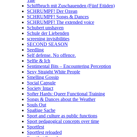
Tale
Schiffbruch mit Zuschauenden (Fünf Etüden)
SCHRUMPF! Der Ozean
SCHRUMPF! Songs & Dances
SCHRUMPF! The extended voice
Schubert unshaven
Schule der Liebenden
screening invisibilities
SECOND SEASON
Seedling
Self defense. No offence.
Selfie & Ich
Sentimental Bits – Encountering Perception
Sexy Straight White People
Smelling Gossip
Social Capsule
Society Intact
Softer Hards: Queer Functional Training
Songs & Dances about the Weather
Souls Out
Spaßige Sache
Sport and culture as public functions
Sport pedagogical concepts over time
Sportfest
Sportfest reloaded