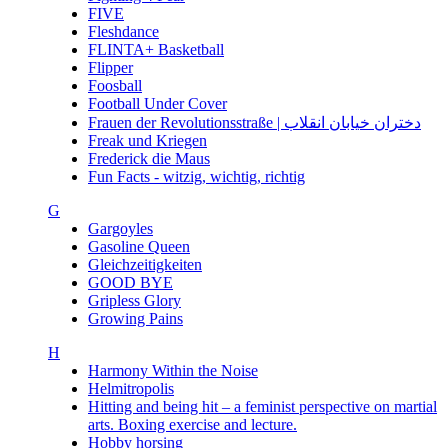
FIVE
Fleshdance
FLINTA+ Basketball
Flipper
Foosball
Football Under Cover
Frauen der Revolutionsstraße | دختران خیابان انقلاب
Freak und Kriegen
Frederick die Maus
Fun Facts - witzig, wichtig, richtig
G
Gargoyles
Gasoline Queen
Gleichzeitigkeiten
GOOD BYE
Gripless Glory
Growing Pains
H
Harmony Within the Noise
Helmitropolis
Hitting and being hit – a feminist perspective on martial
arts. Boxing exercise and lecture.
Hobby horsing