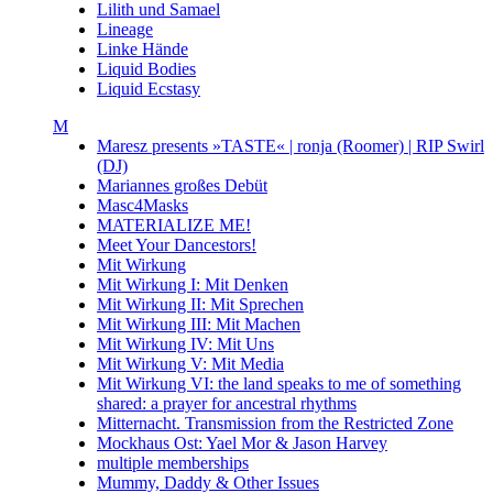
Lilith und Samael
Lineage
Linke Hände
Liquid Bodies
Liquid Ecstasy
M
Maresz presents »TASTE« | ronja (Roomer) | RIP Swirl
(DJ)
Mariannes großes Debüt
Masc4Masks
MATERIALIZE ME!
Meet Your Dancestors!
Mit Wirkung
Mit Wirkung I: Mit Denken
Mit Wirkung II: Mit Sprechen
Mit Wirkung III: Mit Machen
Mit Wirkung IV: Mit Uns
Mit Wirkung V: Mit Media
Mit Wirkung VI: the land speaks to me of something
shared: a prayer for ancestral rhythms
Mitternacht. Transmission from the Restricted Zone
Mockhaus Ost: Yael Mor & Jason Harvey
multiple memberships
Mummy, Daddy & Other Issues