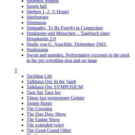
Sportfest Sounds
Sports hall
Sterben 1, 2, 3: Hopp!
Stierhunger
Stimmung
Stimpathy. To Be Free(k) in Connection
Strukturen und Menschen – Tagebuch einer
Hospitantin 2.0
Studie von G. Anschütz, Dolomiten 1943.
Studiorama
Sweat and spandex. Performative excesses in the pool,
in the pro wrestling ring and on stage
T
Tackling Life
Talkhaus Ost: In the Vault
Talkhaus Ost: SYMPOSIUM
Tanz hin Tanz her
Tänze fast vergessener Geister
Tennis Harps
The Crossing
The Dan Daw Show
The Eating Show
The extended voice
The Great Grand Other