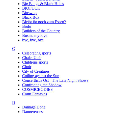
Big Bangs & Black Holes
BIOFUCK
Bioswop
Black Box
Bleibt ihr noch zum Essen?
Bodo
Builders of the Country
Buster, my love
bye, bye, bye
C
Celebrating sports
Chalet Utah
Childrens sports
Choir
City of Creatures
Coiling against the Sun
Concerthaus Ost - The Late Night Shows
Confronting the Shadow
COSMICBODIES
Court Fantasies
D
Damage Done
Dangereuses