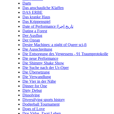
Darts
Das anschauliche Klaffen
DAS ERBE
Das kranke Haus
Das Krippenspiel
Date of Performance |تاریخ اجرا
Dating a Forest
Der Ausflug
Der Ozean
Desire Machines: a night of Queer sci-fi
Die Ausschreitung
Die Entsorgung des Vergessens - 91 Traumprotokolle
Die neue Performance
Die Shimmy Shake Show
Die Suche nach der Ur-Oper
Die Übersetzung
Die Verwandlung
Die Vier in der Nähe
Dinner for One
Dirty Debut
Dissolving
Diversifying sports history
Dodgeball Tournament
Dogs of Love
Dos Vidas. Zwei Leben