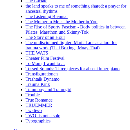
The Lactate
the land speaks to me of something shared: a prayer for
ancestral rhythms
The Listening Biennial
The Mother in Me is the Mother in You
The Rise of Sporty Fascism - Body politics in between
Pilates, Marathon und Skinny-Tok
The Story of an Hour
The undisciplined fighter: Martial arts as a tool for
trauma work (Thai Boxing | Muay Thai)
THE WATS
Theater Film Festival
To Mom, I want to ...
Tossed Sounds: Three pieces for absent inner piano
Transfigurationen
Trashtalk Dynamo
Trauma Kink
Traumboy and Traumgirl
Trouble
True Romance
TRUEMMER
Twaliwo
TWO. is not a solo
Typographies