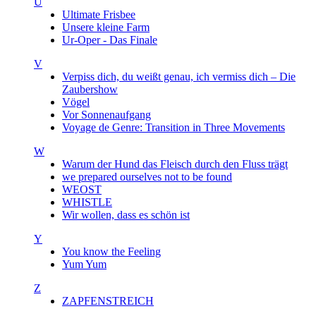
U
Ultimate Frisbee
Unsere kleine Farm
Ur-Oper - Das Finale
V
Verpiss dich, du weißt genau, ich vermiss dich – Die
Zaubershow
Vögel
Vor Sonnenaufgang
Voyage de Genre: Transition in Three Movements
W
Warum der Hund das Fleisch durch den Fluss trägt
we prepared ourselves not to be found
WEOST
WHISTLE
Wir wollen, dass es schön ist
Y
You know the Feeling
Yum Yum
Z
ZAPFENSTREICH