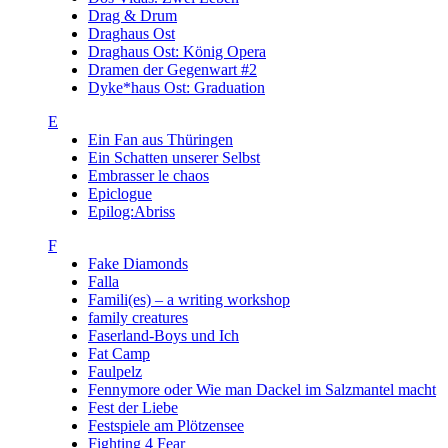
Drag & Drum
Draghaus Ost
Draghaus Ost: König Opera
Dramen der Gegenwart #2
Dyke*haus Ost: Graduation
E
Ein Fan aus Thüringen
Ein Schatten unserer Selbst
Embrasser le chaos
Epiclogue
Epilog:Abriss
F
Fake Diamonds
Falla
Famili(es) – a writing workshop
family creatures
Faserland-Boys und Ich
Fat Camp
Faulpelz
Fennymore oder Wie man Dackel im Salzmantel macht
Fest der Liebe
Festspiele am Plötzensee
Fighting 4 Fear