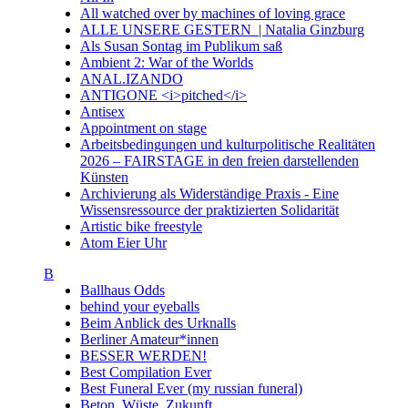
All watched over by machines of loving grace
ALLE UNSERE GESTERN | Natalia Ginzburg
Als Susan Sontag im Publikum saß
Ambient 2: War of the Worlds
ANAL.IZANDO
ANTIGONE <i>pitched</i>
Antisex
Appointment on stage
Arbeitsbedingungen und kulturpolitische Realitäten
2026 – FAIRSTAGE in den freien darstellenden
Künsten
Archivierung als Widerständige Praxis - Eine
Wissensressource der praktizierten Solidarität
Artistic bike freestyle
Atom Eier Uhr
B
Ballhaus Odds
behind your eyeballs
Beim Anblick des Urknalls
Berliner Amateur*innen
BESSER WERDEN!
Best Compilation Ever
Best Funeral Ever (my russian funeral)
Beton. Wüste. Zukunft.