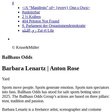
#
</A “Manifesto” of= {every} One.s Own>
#unkürzbar
2 ½ Krähen
404 Peloton Not Found
9. Parlament der Organismendemokratie
زي‌ اللیلة Zai el Lila
© Kruse&Müller
Ballhaus Odds
Barbara Lenartz | Anton Rose
Yard
Sports move people. Sports generate emotion. Sports turn spectators
into fans. Ballhaus Odds has stood for safe sports betting since
2025. The Ballhaus Odds Group’s actions are based on three pillars:
trust, tradition and passion.
Barbara Lenartz is a freelance artist, scenographer and costume