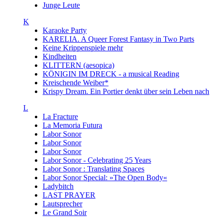
Junge Leute
K
Karaoke Party
KARELIA. A Queer Forest Fantasy in Two Parts
Keine Krippenspiele mehr
Kindheiten
KLITTERN (aesopica)
KÖNIGIN IM DRECK - a musical Reading
Kreischende Weiber*
Krispy Dream. Ein Portier denkt über sein Leben nach
L
La Fracture
La Memoria Futura
Labor Sonor
Labor Sonor
Labor Sonor
Labor Sonor - Celebrating 25 Years
Labor Sonor : Translating Spaces
Labor Sonor Special: »The Open Body«
Ladybitch
LAST PRAYER
Lautsprecher
Le Grand Soir