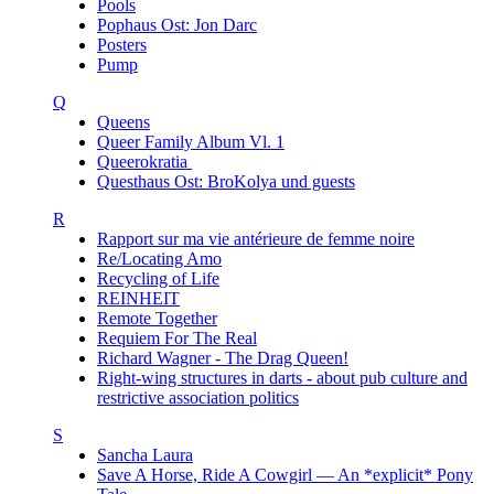
Pools
Pophaus Ost: Jon Darc
Posters
Pump
Q
Queens
Queer Family Album Vl. 1
Queerokratia
Questhaus Ost: BroKolya und guests
R
Rapport sur ma vie antérieure de femme noire
Re/Locating Amo
Recycling of Life
REINHEIT
Remote Together
Requiem For The Real
Richard Wagner - The Drag Queen!
Right-wing structures in darts - about pub culture and
restrictive association politics
S
Sancha Laura
Save A Horse, Ride A Cowgirl — An *explicit* Pony