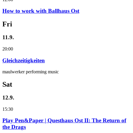
How to work with Ballhaus Ost
Fri
11.9.
20:00
Gleichzeitigkeiten
maulwerker performing music
Sat
12.9.
15:30
Play Pen&Paper | Questhaus Ost II: The Return of
the Drags