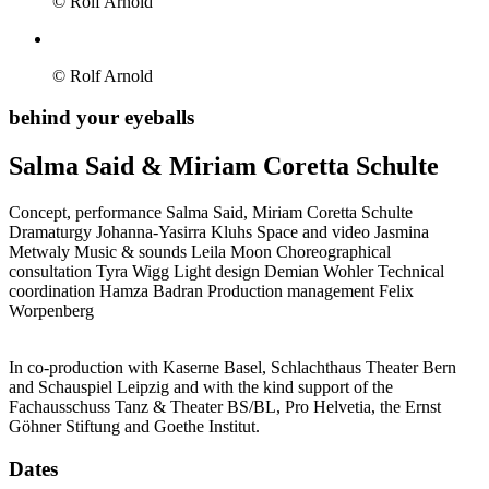
© Rolf Arnold
© Rolf Arnold
behind your eyeballs
Salma Said & Miriam Coretta Schulte
Concept, performance
Salma Said, Miriam Coretta Schulte
Dramaturgy
Johanna-Yasirra Kluhs
Space and video
Jasmina
Metwaly
Music & sounds
Leila Moon
Choreographical
consultation
Tyra Wigg
Light design
Demian Wohler
Technical
coordination
Hamza Badran
Production management
Felix
Worpenberg
In co-production with Kaserne Basel, Schlachthaus Theater Bern
and Schauspiel Leipzig and with the kind support of the
Fachausschuss Tanz & Theater BS/BL, Pro Helvetia, the Ernst
Göhner Stiftung and Goethe Institut.
Dates