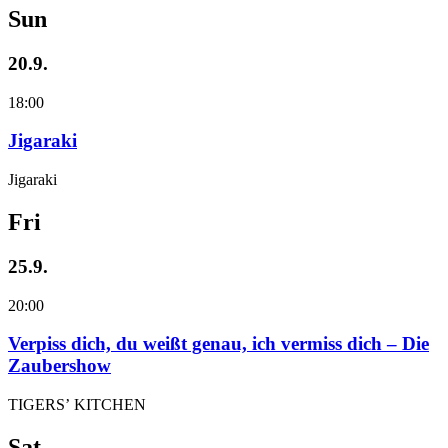
Sun
20.9.
18:00
Jigaraki
Jigaraki
Fri
25.9.
20:00
Verpiss dich, du weißt genau, ich vermiss dich – Die
Zaubershow
TIGERS’ KITCHEN
Sat