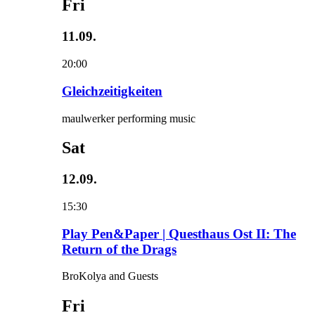
Fri
11.09.
20:00
Gleichzeitigkeiten
maulwerker performing music
Sat
12.09.
15:30
Play Pen&Paper | Questhaus Ost II: The
Return of the Drags
BroKolya and Guests
Fri