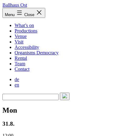
Skip
Ballhaus Ost
to
Ballhaus
Menu
Close
content
Ost
What’s on
Productions
Venue
Visit
Accessibility
Organisms Democracy
Rental
Team
Contact
de
en
Mon
31.8.
12:00