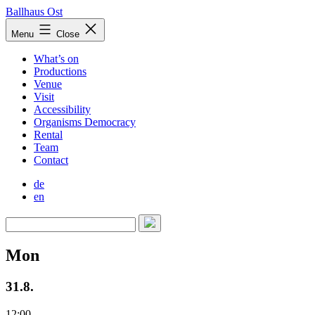
Skip
Ballhaus Ost
to
Ballhaus
Menu
Close
content
Ost
What’s on
Productions
Venue
Visit
Accessibility
Organisms Democracy
Rental
Team
Contact
de
en
Mon
31.8.
12:00