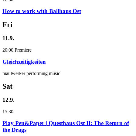
How to work with Ballhaus Ost
Fri
11.9.
20:00
Premiere
Gleichzeitigkeiten
maulwerker performing music
Sat
12.9.
15:30
Play Pen&Paper | Questhaus Ost II: The Return of
the Drags