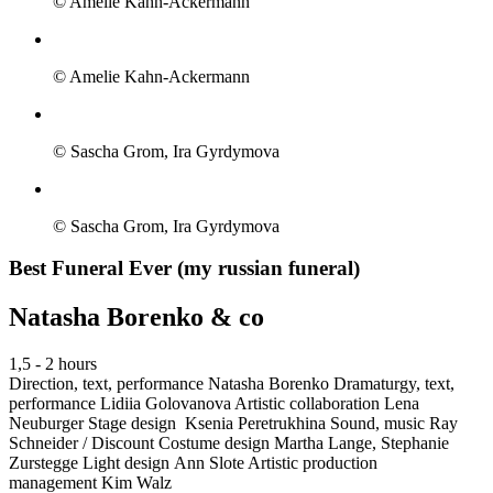
© Amelie Kahn-Ackermann
© Amelie Kahn-Ackermann
© Sascha Grom, Ira Gyrdymova
© Sascha Grom, Ira Gyrdymova
Best Funeral Ever (my russian funeral)
Natasha Borenko & co
1,5 - 2 hours
Direction, text, performance
Natasha Borenko
Dramaturgy, text,
performance
Lidiia Golovanova
Artistic collaboration
Lena
Neuburger
Stage design
Ksenia Peretrukhina
Sound, music
Ray
Schneider / Discount
Costume design
Martha Lange, Stephanie
Zurstegge
Light design
Ann Slote
Artistic production
management
Kim Walz