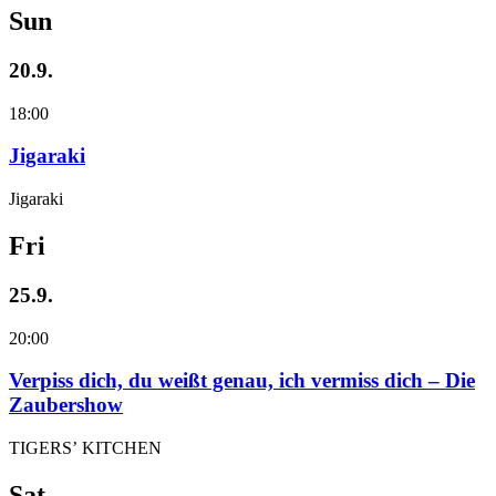
Sun
20.9.
18:00
Jigaraki
Jigaraki
Fri
25.9.
20:00
Verpiss dich, du weißt genau, ich vermiss dich – Die
Zaubershow
TIGERS’ KITCHEN
Sat