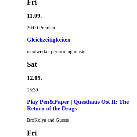
Fri
11.09.
20:00
Premiere
Gleichzeitigkeiten
maulwerker performing music
Sat
12.09.
15:30
Play Pen&Paper | Questhaus Ost II: The
Return of the Drags
BroKolya and Guests
Fri