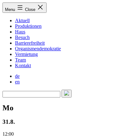
Skip
Menu
Close
to
content
Aktuell
Produktionen
Haus
Besuch
Barrierefreiheit
Organismendemokratie
Vermietung
Team
Kontakt
de
en
Mo
31.8.
12:00