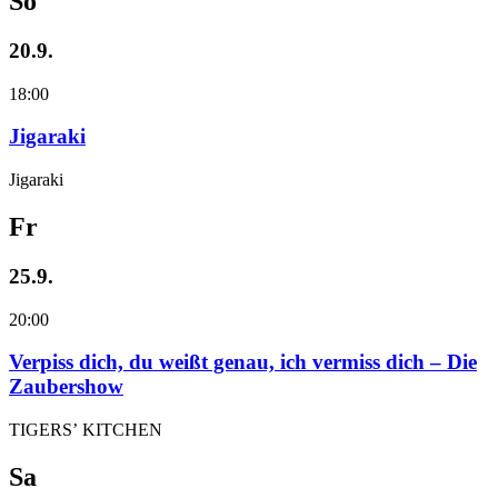
So
20.9.
18:00
Jigaraki
Jigaraki
Fr
25.9.
20:00
Verpiss dich, du weißt genau, ich vermiss dich – Die
Zaubershow
TIGERS’ KITCHEN
Sa