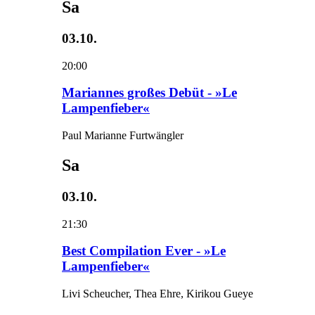
Sa
03.10.
20:00
Mariannes großes Debüt - »Le
Lampenfieber«
Paul Marianne Furtwängler
Sa
03.10.
21:30
Best Compilation Ever - »Le
Lampenfieber«
Livi Scheucher, Thea Ehre, Kirikou Gueye