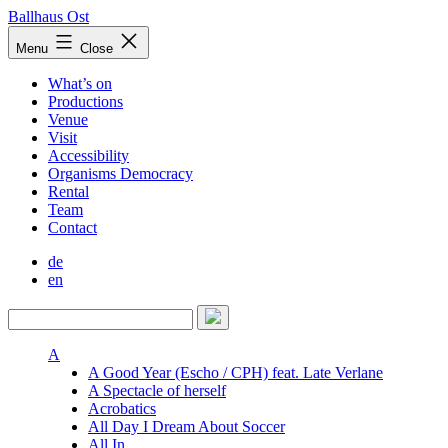
Skip
Ballhaus Ost
to
Ballhaus
Menu
Close
content
Ost
What’s on
Productions
Venue
Visit
Accessibility
Organisms Democracy
Rental
Team
Contact
de
en
A
A Good Year (Escho / CPH) feat. Late Verlane
A Spectacle of herself
Acrobatics
All Day I Dream About Soccer
All In