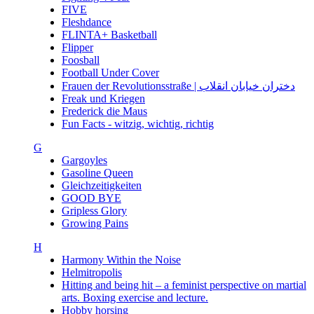
FIVE
Fleshdance
FLINTA+ Basketball
Flipper
Foosball
Football Under Cover
Frauen der Revolutionsstraße | دختران خیابان انقلاب
Freak und Kriegen
Frederick die Maus
Fun Facts - witzig, wichtig, richtig
G
Gargoyles
Gasoline Queen
Gleichzeitigkeiten
GOOD BYE
Gripless Glory
Growing Pains
H
Harmony Within the Noise
Helmitropolis
Hitting and being hit – a feminist perspective on martial
arts. Boxing exercise and lecture.
Hobby horsing