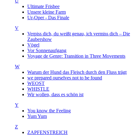
U
Ultimate Frisbee
Unsere kleine Farm
Ur-Oper - Das Finale
V
Verpiss dich, du weißt genau, ich vermiss dich – Die
Zaubershow
Vögel
Vor Sonnenaufgang
Voyage de Genre: Transition in Three Movements
W
Warum der Hund das Fleisch durch den Fluss trägt
we prepared ourselves not to be found
WEOST
WHISTLE
Wir wollen, dass es schön ist
Y
You know the Feeling
Yum Yum
Z
ZAPFENSTREICH