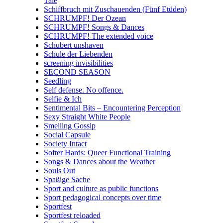
Tale
Schiffbruch mit Zuschauenden (Fünf Etüden)
SCHRUMPF! Der Ozean
SCHRUMPF! Songs & Dances
SCHRUMPF! The extended voice
Schubert unshaven
Schule der Liebenden
screening invisibilities
SECOND SEASON
Seedling
Self defense. No offence.
Selfie & Ich
Sentimental Bits – Encountering Perception
Sexy Straight White People
Smelling Gossip
Social Capsule
Society Intact
Softer Hards: Queer Functional Training
Songs & Dances about the Weather
Souls Out
Spaßige Sache
Sport and culture as public functions
Sport pedagogical concepts over time
Sportfest
Sportfest reloaded