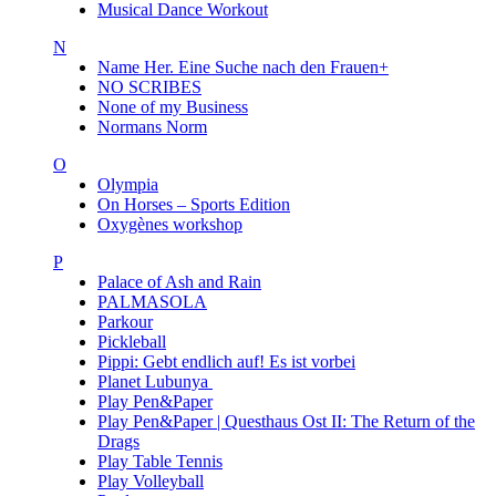
Musical Dance Workout
N
Name Her. Eine Suche nach den Frauen+
NO SCRIBES
None of my Business
Normans Norm
O
Olympia
On Horses – Sports Edition
Oxygènes workshop
P
Palace of Ash and Rain
PALMASOLA
Parkour
Pickleball
Pippi: Gebt endlich auf! Es ist vorbei
Planet Lubunya
Play Pen&Paper
Play Pen&Paper | Questhaus Ost II: The Return of the
Drags
Play Table Tennis
Play Volleyball