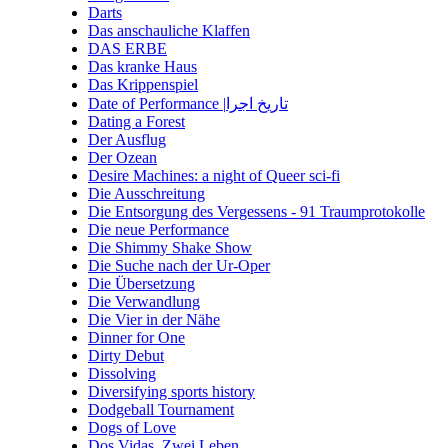
Darts
Das anschauliche Klaffen
DAS ERBE
Das kranke Haus
Das Krippenspiel
Date of Performance |تاریخ اجرا
Dating a Forest
Der Ausflug
Der Ozean
Desire Machines: a night of Queer sci-fi
Die Ausschreitung
Die Entsorgung des Vergessens - 91 Traumprotokolle
Die neue Performance
Die Shimmy Shake Show
Die Suche nach der Ur-Oper
Die Übersetzung
Die Verwandlung
Die Vier in der Nähe
Dinner for One
Dirty Debut
Dissolving
Diversifying sports history
Dodgeball Tournament
Dogs of Love
Dos Vidas. Zwei Leben