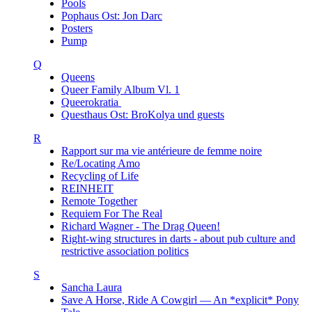
Pools
Pophaus Ost: Jon Darc
Posters
Pump
Q
Queens
Queer Family Album Vl. 1
Queerokratia
Questhaus Ost: BroKolya und guests
R
Rapport sur ma vie antérieure de femme noire
Re/Locating Amo
Recycling of Life
REINHEIT
Remote Together
Requiem For The Real
Richard Wagner - The Drag Queen!
Right-wing structures in darts - about pub culture and
restrictive association politics
S
Sancha Laura
Save A Horse, Ride A Cowgirl — An *explicit* Pony