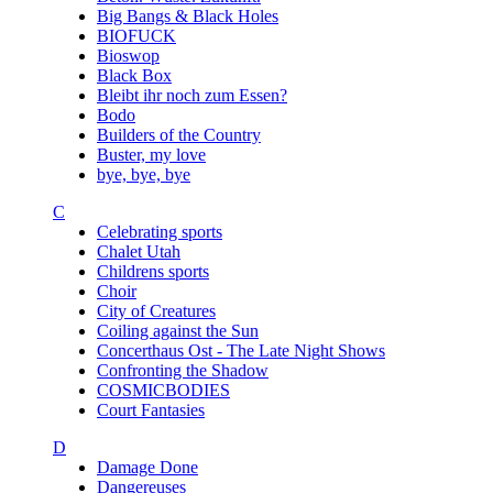
Big Bangs & Black Holes
BIOFUCK
Bioswop
Black Box
Bleibt ihr noch zum Essen?
Bodo
Builders of the Country
Buster, my love
bye, bye, bye
C
Celebrating sports
Chalet Utah
Childrens sports
Choir
City of Creatures
Coiling against the Sun
Concerthaus Ost - The Late Night Shows
Confronting the Shadow
COSMICBODIES
Court Fantasies
D
Damage Done
Dangereuses