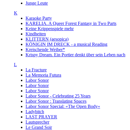
Junge Leute
K
Karaoke Party
KARELIA. A Queer Forest Fantasy in Two Parts
Keine Krippenspiele mehr
Kindheiten
KLITTERN (aesopica)
KÖNIGIN IM DRECK - a musical Reading
Kreischende Weiber*
Krispy Dream. Ein Portier denkt über sein Leben nach
L
La Fracture
La Memoria Futura
Labor Sonor
Labor Sonor
Labor Sonor
Labor Sonor - Celebrating 25 Years
Labor Sonor : Translating Spaces
Labor Sonor Special: »The Open Body«
Ladybitch
LAST PRAYER
Lautsprecher
Le Grand Soir