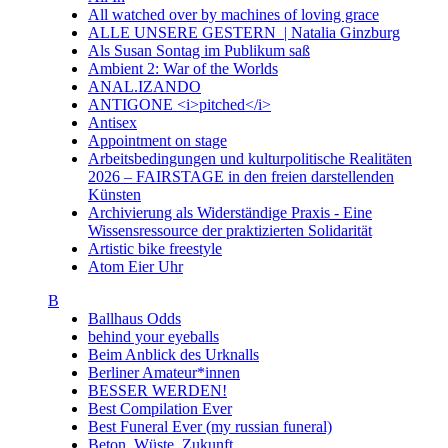
All watched over by machines of loving grace
ALLE UNSERE GESTERN | Natalia Ginzburg
Als Susan Sontag im Publikum saß
Ambient 2: War of the Worlds
ANAL.IZANDO
ANTIGONE <i>pitched</i>
Antisex
Appointment on stage
Arbeitsbedingungen und kulturpolitische Realitäten
2026 – FAIRSTAGE in den freien darstellenden
Künsten
Archivierung als Widerständige Praxis - Eine
Wissensressource der praktizierten Solidarität
Artistic bike freestyle
Atom Eier Uhr
B
Ballhaus Odds
behind your eyeballs
Beim Anblick des Urknalls
Berliner Amateur*innen
BESSER WERDEN!
Best Compilation Ever
Best Funeral Ever (my russian funeral)
Beton. Wüste. Zukunft.