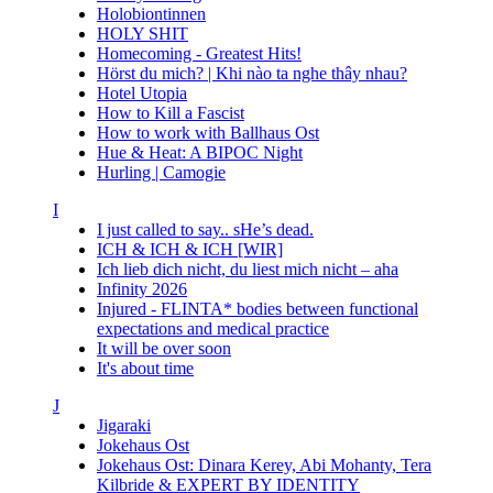
Holobiontinnen
HOLY SHIT
Homecoming - Greatest Hits!
Hörst du mich? | Khi nào ta nghe thây nhau?
Hotel Utopia
How to Kill a Fascist
How to work with Ballhaus Ost
Hue & Heat: A BIPOC Night
Hurling | Camogie
I
I just called to say.. sHe’s dead.
ICH & ICH & ICH [WIR]
Ich lieb dich nicht, du liest mich nicht – aha
Infinity 2026
Injured - FLINTA* bodies between functional
expectations and medical practice
It will be over soon
It's about time
J
Jigaraki
Jokehaus Ost
Jokehaus Ost: Dinara Kerey, Abi Mohanty, Tera
Kilbride & EXPERT BY IDENTITY