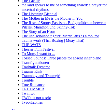
The Lactate
the land speaks to me of something shared: a prayer for
ancestral rhythms
The Listening Biennial
The Mother in Me is the Mother in You
The Rise of Sporty Fascism - Body politics in between
Pilates, Marathon und Skinny-Tok
The Story of an Hour
The undisciplined fighter: Martial arts as a tool for
trauma work (Thai Boxing | Muay Thai)
THE WATS
Theater Film Festival
To Mom, I want to ...
Tossed Sounds: Three pieces for absent inner piano
Transfigurationen
Trashtalk Dynamo
Trauma Kink
Traumboy and Traumgirl
Trouble
True Romance
TRUEMMER
Twaliwo
TWO. is not a solo
Typographies