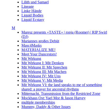
Lilith und Samael
Lineage
Linke Hände
Liquid Bodies
Liquid Ecstasy
M
Maresz presents »TASTE« | ronja (Roomer) | RIP Swirl
(DJ)
Mariannes großes Debüt
Masc4Masks
MATERIALIZE ME!
Meet Your Dancestors!
Mit Wirkung
Mit Wirkung I: Mit Denken
Mit Wirkung II: Mit Sprechen
Mit Wirkung III: Mit Machen
Mit Wirkung IV: Mit Uns
Mit Wirkung V: Mit Media
Mit Wirkung VI: the land speaks to me of something
shared: a prayer for ancestral rhythms
Mitternacht. Transmission from the Restricted Zone
Mockhaus Ost: Yael Mor & Jason Harvey
multiple memberships
Mummy, Daddy & Other Issues