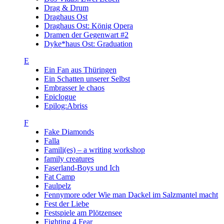
Drag & Drum
Draghaus Ost
Draghaus Ost: König Opera
Dramen der Gegenwart #2
Dyke*haus Ost: Graduation
E
Ein Fan aus Thüringen
Ein Schatten unserer Selbst
Embrasser le chaos
Epiclogue
Epilog:Abriss
F
Fake Diamonds
Falla
Famili(es) – a writing workshop
family creatures
Faserland-Boys und Ich
Fat Camp
Faulpelz
Fennymore oder Wie man Dackel im Salzmantel macht
Fest der Liebe
Festspiele am Plötzensee
Fighting 4 Fear