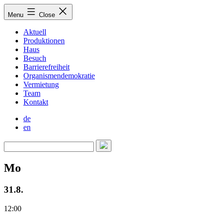
Skip
Menu
Close
to
content
Aktuell
Produktionen
Haus
Besuch
Barrierefreiheit
Organismendemokratie
Vermietung
Team
Kontakt
de
en
Mo
31.8.
12:00