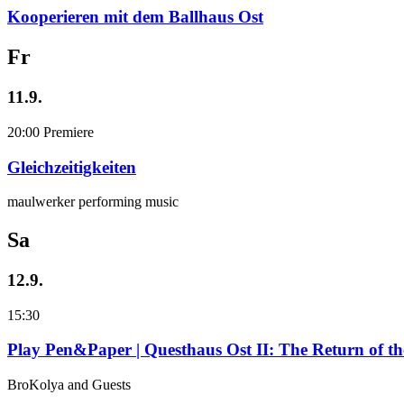
Kooperieren mit dem Ballhaus Ost
Fr
11.9.
20:00
Premiere
Gleichzeitigkeiten
maulwerker performing music
Sa
12.9.
15:30
Play Pen&Paper | Questhaus Ost II: The Return of t
BroKolya and Guests