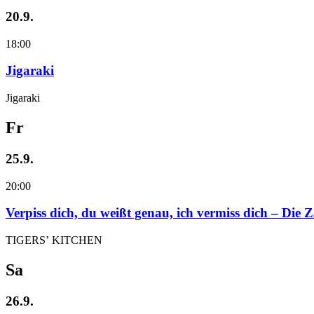
20.9.
18:00
Jigaraki
Jigaraki
Fr
25.9.
20:00
Verpiss dich, du weißt genau, ich vermiss dich – Die
TIGERS’ KITCHEN
Sa
26.9.