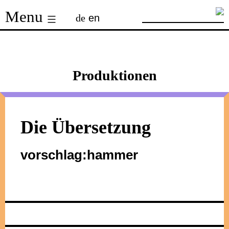
Skip
Menu
de
en
to
content
Produktionen
Die Übersetzung
vorschlag:hammer