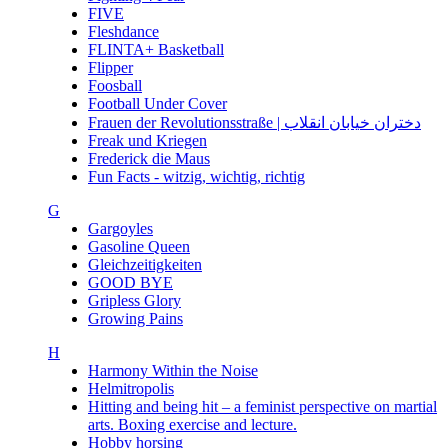
FIVE
Fleshdance
FLINTA+ Basketball
Flipper
Foosball
Football Under Cover
Frauen der Revolutionsstraße | دختران خیابان انقلاب
Freak und Kriegen
Frederick die Maus
Fun Facts - witzig, wichtig, richtig
G
Gargoyles
Gasoline Queen
Gleichzeitigkeiten
GOOD BYE
Gripless Glory
Growing Pains
H
Harmony Within the Noise
Helmitropolis
Hitting and being hit – a feminist perspective on martial
arts. Boxing exercise and lecture.
Hobby horsing