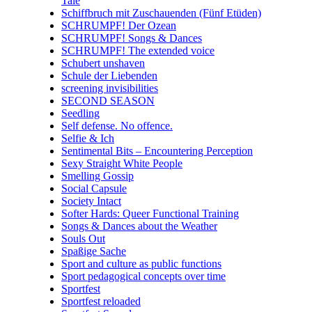
Tale
Schiffbruch mit Zuschauenden (Fünf Etüden)
SCHRUMPF! Der Ozean
SCHRUMPF! Songs & Dances
SCHRUMPF! The extended voice
Schubert unshaven
Schule der Liebenden
screening invisibilities
SECOND SEASON
Seedling
Self defense. No offence.
Selfie & Ich
Sentimental Bits – Encountering Perception
Sexy Straight White People
Smelling Gossip
Social Capsule
Society Intact
Softer Hards: Queer Functional Training
Songs & Dances about the Weather
Souls Out
Spaßige Sache
Sport and culture as public functions
Sport pedagogical concepts over time
Sportfest
Sportfest reloaded