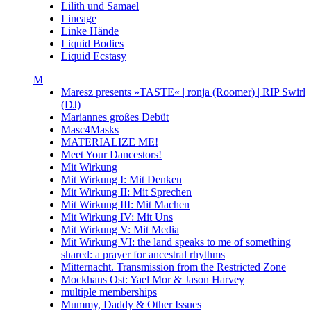
Lilith und Samael
Lineage
Linke Hände
Liquid Bodies
Liquid Ecstasy
M
Maresz presents »TASTE« | ronja (Roomer) | RIP Swirl
(DJ)
Mariannes großes Debüt
Masc4Masks
MATERIALIZE ME!
Meet Your Dancestors!
Mit Wirkung
Mit Wirkung I: Mit Denken
Mit Wirkung II: Mit Sprechen
Mit Wirkung III: Mit Machen
Mit Wirkung IV: Mit Uns
Mit Wirkung V: Mit Media
Mit Wirkung VI: the land speaks to me of something
shared: a prayer for ancestral rhythms
Mitternacht. Transmission from the Restricted Zone
Mockhaus Ost: Yael Mor & Jason Harvey
multiple memberships
Mummy, Daddy & Other Issues