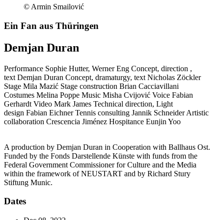
© Armin Smailović
Ein Fan aus Thüringen
Demjan Duran
Performance
Sophie Hutter, Werner Eng
Concept, direction ,
text
Demjan Duran
Concept, dramaturgy, text
Nicholas Zöckler
Stage
Mila Mazić
Stage construction
Brian Cacciavillani
Costumes
Melina Poppe
Music
Misha Cvijović
Voice
Fabian
Gerhardt
Video
Mark James
Technical direction, Light
design
Fabian Eichner
Tennis consulting
Jannik Schneider
Artistic
collaboration
Crescencia Jiménez
Hospitance
Eunjin Yoo
A production by Demjan Duran in Cooperation with Ballhaus Ost.
Funded by the Fonds Darstellende Künste with funds from the
Federal Government Commissioner for Culture and the Media
within the framework of NEUSTART and by Richard Stury
Stiftung Munic.
Dates