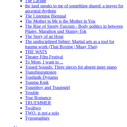
The Lactate
the land speaks to me of something shared: a prayer for
ancestral rhythms
The Listening Biennial
The Mother in Me is the Mother in You
The Rise of Sporty Fascism - Body politics in between
Pilates, Marathon und Skinny-Tok
The Story of an Hour
The undisciplined fighter: Martial arts as a tool for
trauma work (Thai Boxing | Muay Thai)
THE WATS
Theater Film Festival
To Mom, I want to ...
Tossed Sounds: Three pieces for absent inner piano
Transfigurationen
Trashtalk Dynamo
Trauma Kink
Traumboy and Traumgirl
Trouble
True Romance
TRUEMMER
Twaliwo
TWO. is not a solo
Typographies