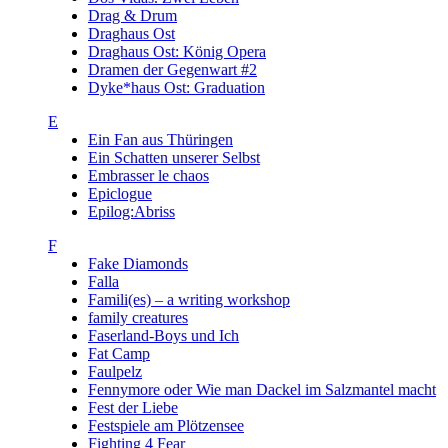
Drag & Drum
Draghaus Ost
Draghaus Ost: König Opera
Dramen der Gegenwart #2
Dyke*haus Ost: Graduation
E
Ein Fan aus Thüringen
Ein Schatten unserer Selbst
Embrasser le chaos
Epiclogue
Epilog:Abriss
F
Fake Diamonds
Falla
Famili(es) – a writing workshop
family creatures
Faserland-Boys und Ich
Fat Camp
Faulpelz
Fennymore oder Wie man Dackel im Salzmantel macht
Fest der Liebe
Festspiele am Plötzensee
Fighting 4 Fear