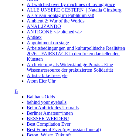
All watched over by machines of loving grace
ALLE UNSERE GESTERN | Natalia Ginzburg
Als Susan Sontag im Publikum saß
Ambient 2: War of the Worlds
ANAL.IZANDO
ANTIGONE <i>pitched</i>
Antisex
Appointment on stage
Arbeitsbedingungen und kulturpolitische Realitäten
2026 – FAIRSTAGE in den freien darstellenden
Künsten
Archivierung als Widerständige Praxis - Eine
Wissensressource der praktizierten Solidarität
Artistic bike freestyle
Atom Eier Uhr
B
Ballhaus Odds
behind your eyeballs
Beim Anblick des Urknalls
Berliner Amateur*innen
BESSER WERDEN!
Best Compilation Ever
Best Funeral Ever (my russian funeral)
Beton. Wüste. Zukunft.