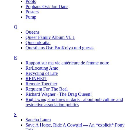
Pools
Pophaus Ost: Jon Darc
Posters
Pump
Q
Queens
Queer Family Album Vl. 1
Queerokratia
Questhaus Ost: BroKolya und guests
R
Rapport sur ma vie antérieure de femme noire
Re/Locating Amo
Recycling of Life
REINHEIT
Remote Together
Requiem For The Real
Richard Wagner - The Drag Queen!
Right-wing structures in darts - about pub culture and
restrictive association politics
S
Sancha Laura
Save A Horse, Ride A Cowgirl — An *explicit* Pony