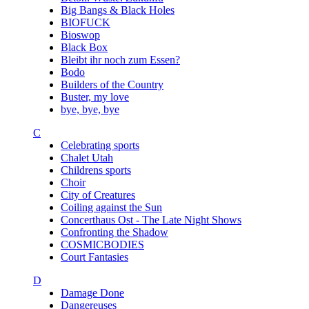
Big Bangs & Black Holes
BIOFUCK
Bioswop
Black Box
Bleibt ihr noch zum Essen?
Bodo
Builders of the Country
Buster, my love
bye, bye, bye
C
Celebrating sports
Chalet Utah
Childrens sports
Choir
City of Creatures
Coiling against the Sun
Concerthaus Ost - The Late Night Shows
Confronting the Shadow
COSMICBODIES
Court Fantasies
D
Damage Done
Dangereuses