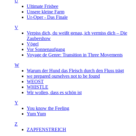
U
Ultimate Frisbee
Unsere kleine Farm
Ur-Oper - Das Finale
V
Verpiss dich, du weißt genau, ich vermiss dich – Die
Zaubershow
Vögel
Vor Sonnenaufgang
Voyage de Genre: Transition in Three Movements
W
Warum der Hund das Fleisch durch den Fluss trägt
we prepared ourselves not to be found
WEOST
WHISTLE
Wir wollen, dass es schön ist
Y
You know the Feeling
Yum Yum
Z
ZAPFENSTREICH