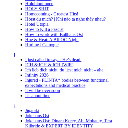
Holobiontinnen
HOLY SHIT
Homecoming - Greatest Hits!
Hörst du mich? | Khi nào ta nghe thây nhau?
Hotel Utopia
How to Kill a Fascist
How to work with Ballhaus Ost
Hue & Heat: A BIPOC Night
Hurling | Camogie
I
I just called to say.. sHe’s dead.
ICH & ICH & ICH [WIR]
Ich lieb dich nicht, du liest mich nicht – aha
Infinity 2026
Injured - FLINTA* bodies between functional
expectations and medical practice
It will be over soon
It's about time
J
Jigaraki
Jokehaus Ost
Jokehaus Ost: Dinara Kerey, Abi Mohanty, Tera
Kilbride & EXPERT BY IDENTITY