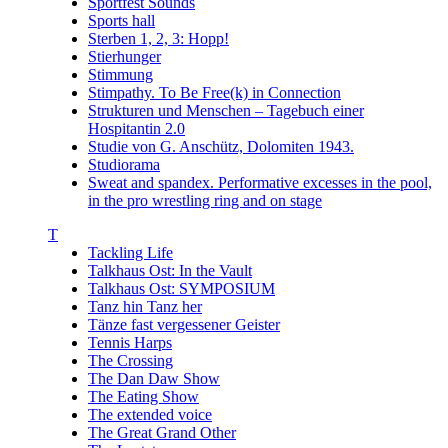
Sportfest Sounds
Sports hall
Sterben 1, 2, 3: Hopp!
Stierhunger
Stimmung
Stimpathy. To Be Free(k) in Connection
Strukturen und Menschen – Tagebuch einer
Hospitantin 2.0
Studie von G. Anschütz, Dolomiten 1943.
Studiorama
Sweat and spandex. Performative excesses in the pool,
in the pro wrestling ring and on stage
T
Tackling Life
Talkhaus Ost: In the Vault
Talkhaus Ost: SYMPOSIUM
Tanz hin Tanz her
Tänze fast vergessener Geister
Tennis Harps
The Crossing
The Dan Daw Show
The Eating Show
The extended voice
The Great Grand Other