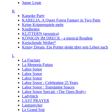
Junge Leute
K
Karaoke Party
KARELIA. A Queer Forest Fantasy in Two Parts
Keine Krippenspiele mehr
Kindheiten
KLITTERN (aesopica)
KÖNIGIN IM DRECK - a musical Reading
Kreischende Weiber*
Krispy Dream. Ein Portier denkt über sein Leben nach
L
La Fracture
La Memoria Futura
Labor Sonor
Labor Sonor
Labor Sonor
Labor Sonor - Celebrating 25 Years
Labor Sonor : Translating Spaces
Labor Sonor Special: »The Open Body«
Ladybitch
LAST PRAYER
Lautsprecher
Le Grand Soir