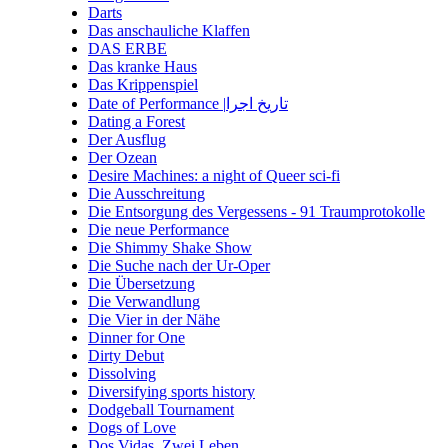
Darts
Das anschauliche Klaffen
DAS ERBE
Das kranke Haus
Das Krippenspiel
Date of Performance |تاریخ اجرا
Dating a Forest
Der Ausflug
Der Ozean
Desire Machines: a night of Queer sci-fi
Die Ausschreitung
Die Entsorgung des Vergessens - 91 Traumprotokolle
Die neue Performance
Die Shimmy Shake Show
Die Suche nach der Ur-Oper
Die Übersetzung
Die Verwandlung
Die Vier in der Nähe
Dinner for One
Dirty Debut
Dissolving
Diversifying sports history
Dodgeball Tournament
Dogs of Love
Dos Vidas. Zwei Leben