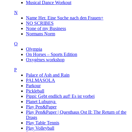
Musical Dance Workout
N
Name Her. Eine Suche nach den Frauen+
NO SCRIBES
None of my Business
Normans Norm
O
Olympia
On Horses – Sports Edition
Oxygènes workshop
P
Palace of Ash and Rain
PALMASOLA
Parkour
Pickleball
Pippi: Gebt endlich auf! Es ist vorbei
Planet Lubunya
Play Pen&Paper
Play Pen&Paper | Questhaus Ost II: The Return of the
Drags
Play Table Tennis
Play Volleyball