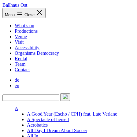
Skip
Ballhaus Ost
to
Ballhaus
Menu
Close
content
Ost
What’s on
Productions
Venue
Visit
Accessibility
Organisms Democracy
Rental
Team
Contact
de
en
A
A Good Year (Escho / CPH) feat. Late Verlane
A Spectacle of herself
Acrobatics
All Day I Dream About Soccer
All In