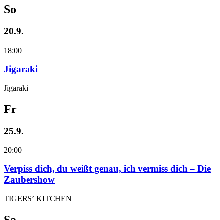
So
20.9.
18:00
Jigaraki
Jigaraki
Fr
25.9.
20:00
Verpiss dich, du weißt genau, ich vermiss dich – Die
Zaubershow
TIGERS’ KITCHEN
Sa