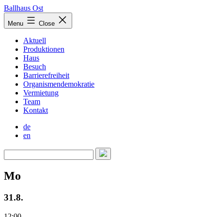
Skip
Ballhaus Ost
to
Ballhaus
Menu
Close
content
Ost
Aktuell
Produktionen
Haus
Besuch
Barrierefreiheit
Organismendemokratie
Vermietung
Team
Kontakt
de
en
Mo
31.8.
12:00