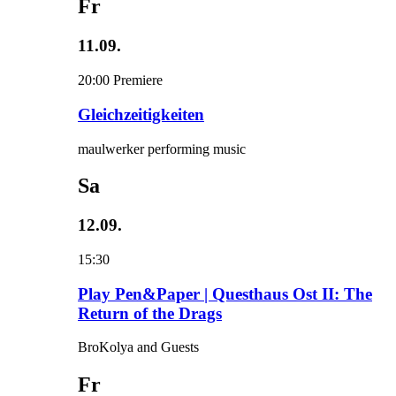
Fr
11.09.
20:00
Premiere
Gleichzeitigkeiten
maulwerker performing music
Sa
12.09.
15:30
Play Pen&Paper | Questhaus Ost II: The
Return of the Drags
BroKolya and Guests
Fr