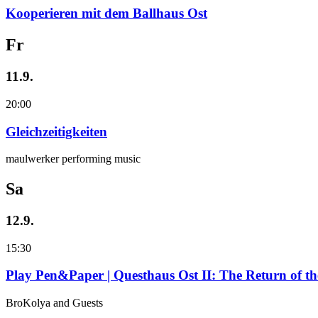
Kooperieren mit dem Ballhaus Ost
Fr
11.9.
20:00
Gleichzeitigkeiten
maulwerker performing music
Sa
12.9.
15:30
Play Pen&Paper | Questhaus Ost II: The Return of t
BroKolya and Guests