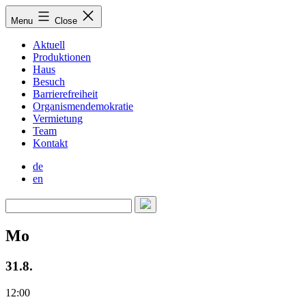
Skip
Menu
Close
to
content
Aktuell
Produktionen
Haus
Besuch
Barrierefreiheit
Organismendemokratie
Vermietung
Team
Kontakt
de
en
Mo
31.8.
12:00