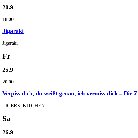
20.9.
18:00
Jigaraki
Jigaraki
Fr
25.9.
20:00
Verpiss dich, du weißt genau, ich vermiss dich – Die
TIGERS’ KITCHEN
Sa
26.9.