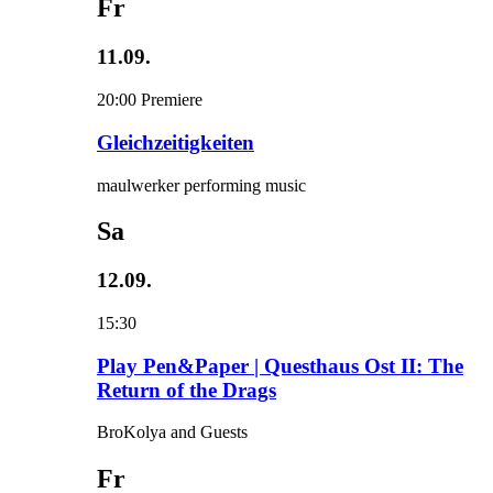
Fr
11.09.
20:00
Premiere
Gleichzeitigkeiten
maulwerker performing music
Sa
12.09.
15:30
Play Pen&Paper | Questhaus Ost II: The
Return of the Drags
BroKolya and Guests
Fr