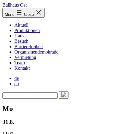
Skip
Ballhaus Ost
to
Ballhaus
Menu
Close
content
Ost
Aktuell
Produktionen
Haus
Besuch
Barrierefreiheit
Organismendemokratie
Vermietung
Team
Kontakt
de
en
Mo
31.8.
12:00