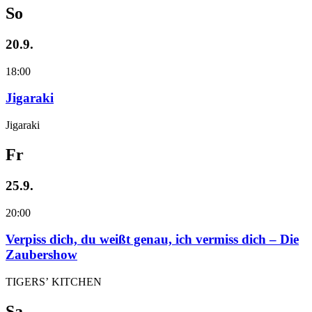
So
20.9.
18:00
Jigaraki
Jigaraki
Fr
25.9.
20:00
Verpiss dich, du weißt genau, ich vermiss dich – Die
Zaubershow
TIGERS’ KITCHEN
Sa