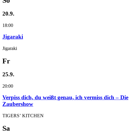
So
20.9.
18:00
Jigaraki
Jigaraki
Fr
25.9.
20:00
Verpiss dich, du weißt genau, ich vermiss dich – Die
Zaubershow
TIGERS’ KITCHEN
Sa