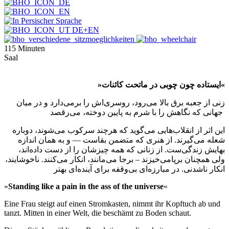
115 Minuten
Saal
»ایستاده چون چوبی در ماتحت کائنات«
زنی از جعبه برق بالا می‌رود، روسری‌اش را برمی‌دارد و در میان
جهانی که نگاهش را با شرم به پایین دوخته، می‌رقصد
این اثر از انقلاب‌هایی می‌گوید که هرچند سرکوب می‌شوند، دوباره
شعله می‌گیرند. از هنری که متضمن بقاست — و به همان اندازه
بهایش زندگی‌ست. از زنانی که همه چیزشان را از دست داده‌اند،
ولی همچنان برپامی‌خیزند – برجا می‌مانند، انکار می‌کنند. ناخوشایند،
انکار ناشدنی. در مبارزه‌ای بی‌وقفه برای آینده‌ای بهتر
»
Standing like a pain in the ass of the universe
«
Eine Frau steigt auf einen Stromkasten, nimmt ihr Kopftuch ab und
tanzt. Mitten in einer Welt, die beschämt zu Boden schaut.