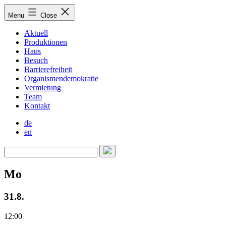
Skip
Menu
Close
to
content
Aktuell
Produktionen
Haus
Besuch
Barrierefreiheit
Organismendemokratie
Vermietung
Team
Kontakt
de
en
Mo
31.8.
12:00