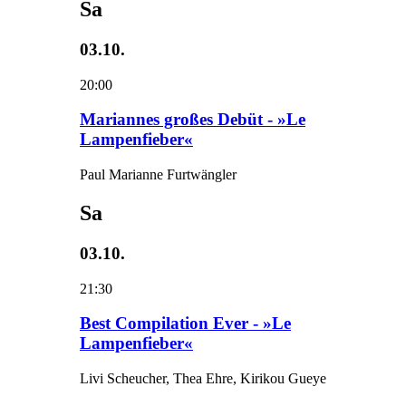
Sa
03.10.
20:00
Mariannes großes Debüt - »Le
Lampenfieber«
Paul Marianne Furtwängler
Sa
03.10.
21:30
Best Compilation Ever - »Le
Lampenfieber«
Livi Scheucher, Thea Ehre, Kirikou Gueye