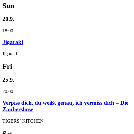
Sun
20.9.
18:00
Jigaraki
Jigaraki
Fri
25.9.
20:00
Verpiss dich, du weißt genau, ich vermiss dich – Die
Zaubershow
TIGERS’ KITCHEN
Sat