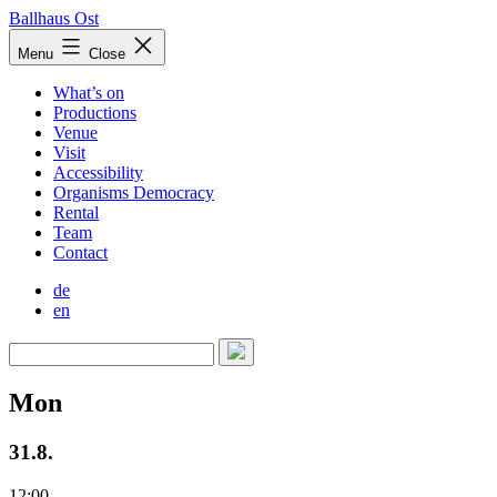
Skip
Ballhaus Ost
to
Ballhaus
Menu
Close
content
Ost
What’s on
Productions
Venue
Visit
Accessibility
Organisms Democracy
Rental
Team
Contact
de
en
Mon
31.8.
12:00