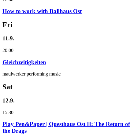
How to work with Ballhaus Ost
Fri
11.9.
20:00
Gleichzeitigkeiten
maulwerker performing music
Sat
12.9.
15:30
Play Pen&Paper | Questhaus Ost II: The Return of
the Drags