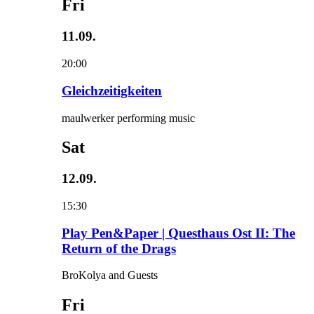
Fri
11.09.
20:00
Gleichzeitigkeiten
maulwerker performing music
Sat
12.09.
15:30
Play Pen&Paper | Questhaus Ost II: The
Return of the Drags
BroKolya and Guests
Fri