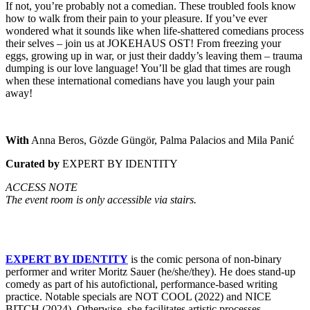
If not, you’re probably not a comedian. These troubled fools know
how to walk from their pain to your pleasure. If you’ve ever
wondered what it sounds like when life-shattered comedians process
their selves – join us at JOKEHAUS OST! From freezing your
eggs, growing up in war, or just their daddy’s leaving them – trauma
dumping is our love language! You’ll be glad that times are rough
when these international comedians have you laugh your pain
away!
With
Anna Beros, Gözde Güngör, Palma Palacios and Mila Panić
Curated by
EXPERT BY IDENTITY
ACCESS
NOTE
The event room is only accessible via stairs.
EXPERT BY IDENTITY
is the comic persona of non-binary
performer and writer Moritz Sauer (he/she/they). He does stand-up
comedy as part of his autofictional, performance-based writing
practice. Notable specials are NOT COOL (2022) and NICE
BITCH (2024). Otherwise, she facilitates artistic processes,