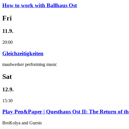
How to work with Ballhaus Ost
Fri
11.9.
20:00
Gleichzeitigkeiten
maulwerker performing music
Sat
12.9.
15:30
Play Pen&Paper | Questhaus Ost II: The Return of t
BroKolya and Guests