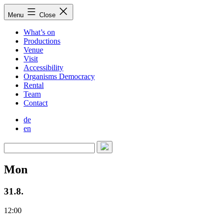
Skip
Menu
Close
to
content
What’s on
Productions
Venue
Visit
Accessibility
Organisms Democracy
Rental
Team
Contact
de
en
Mon
31.8.
12:00