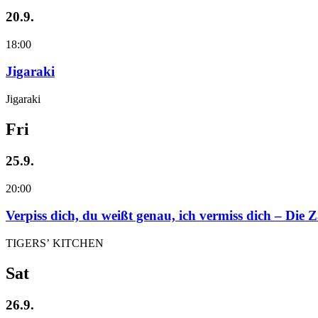
20.9.
18:00
Jigaraki
Jigaraki
Fri
25.9.
20:00
Verpiss dich, du weißt genau, ich vermiss dich – Die
TIGERS’ KITCHEN
Sat
26.9.