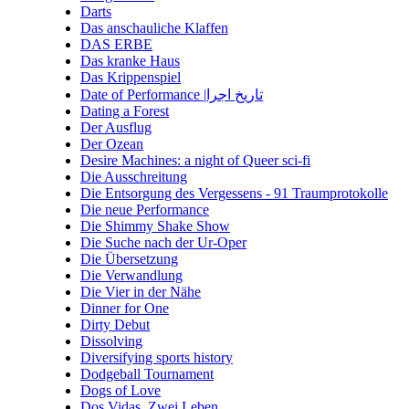
Darts
Das anschauliche Klaffen
DAS ERBE
Das kranke Haus
Das Krippenspiel
Date of Performance |تاریخ اجرا
Dating a Forest
Der Ausflug
Der Ozean
Desire Machines: a night of Queer sci-fi
Die Ausschreitung
Die Entsorgung des Vergessens - 91 Traumprotokolle
Die neue Performance
Die Shimmy Shake Show
Die Suche nach der Ur-Oper
Die Übersetzung
Die Verwandlung
Die Vier in der Nähe
Dinner for One
Dirty Debut
Dissolving
Diversifying sports history
Dodgeball Tournament
Dogs of Love
Dos Vidas. Zwei Leben