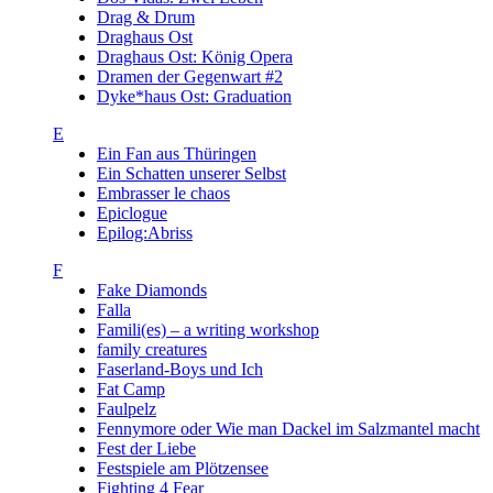
Drag & Drum
Draghaus Ost
Draghaus Ost: König Opera
Dramen der Gegenwart #2
Dyke*haus Ost: Graduation
E
Ein Fan aus Thüringen
Ein Schatten unserer Selbst
Embrasser le chaos
Epiclogue
Epilog:Abriss
F
Fake Diamonds
Falla
Famili(es) – a writing workshop
family creatures
Faserland-Boys und Ich
Fat Camp
Faulpelz
Fennymore oder Wie man Dackel im Salzmantel macht
Fest der Liebe
Festspiele am Plötzensee
Fighting 4 Fear