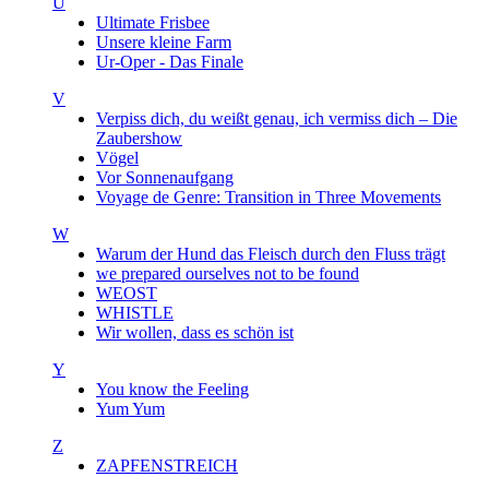
U
Ultimate Frisbee
Unsere kleine Farm
Ur-Oper - Das Finale
V
Verpiss dich, du weißt genau, ich vermiss dich – Die
Zaubershow
Vögel
Vor Sonnenaufgang
Voyage de Genre: Transition in Three Movements
W
Warum der Hund das Fleisch durch den Fluss trägt
we prepared ourselves not to be found
WEOST
WHISTLE
Wir wollen, dass es schön ist
Y
You know the Feeling
Yum Yum
Z
ZAPFENSTREICH