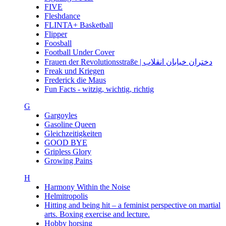
FIVE
Fleshdance
FLINTA+ Basketball
Flipper
Foosball
Football Under Cover
Frauen der Revolutionsstraße | دختران خیابان انقلاب
Freak und Kriegen
Frederick die Maus
Fun Facts - witzig, wichtig, richtig
G
Gargoyles
Gasoline Queen
Gleichzeitigkeiten
GOOD BYE
Gripless Glory
Growing Pains
H
Harmony Within the Noise
Helmitropolis
Hitting and being hit – a feminist perspective on martial
arts. Boxing exercise and lecture.
Hobby horsing