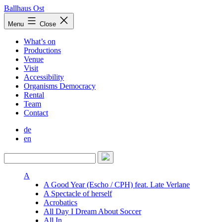
Skip
Ballhaus Ost
to
Ballhaus
Menu
Close
content
Ost
What’s on
Productions
Venue
Visit
Accessibility
Organisms Democracy
Rental
Team
Contact
de
en
A
A Good Year (Escho / CPH) feat. Late Verlane
A Spectacle of herself
Acrobatics
All Day I Dream About Soccer
All In