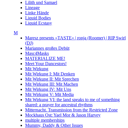
Lilith und Samael
Lineage
Linke Hände
Liquid Bodies
Liquid Ecstasy
M
Maresz presents »TASTE« | ronja (Roomer) | RIP Swirl
(DJ)
Mariannes großes Debüt
Masc4Masks
MATERIALIZE ME!
Meet Your Dancestors!
Mit Wirkung
Mit Wirkung I: Mit Denken
Mit Wirkung II: Mit Sprechen
Mit Wirkung III: Mit Machen
Mit Wirkung IV: Mit Uns
Mit Wirkung V: Mit Media
Mit Wirkung VI: the land speaks to me of something
shared: a prayer for ancestral rhythms
Mitternacht. Transmission from the Restricted Zone
Mockhaus Ost: Yael Mor & Jason Harvey
multiple memberships
Mummy, Daddy & Other Issues