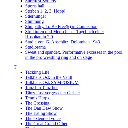
Sportfest Sounds
Sports hall
Sterben 1, 2, 3: Hopp!
Stierhunger
Stimmung
Stimpathy. To Be Free(k) in Connection
Strukturen und Menschen – Tagebuch einer
Hospitantin 2.0
Studie von G. Anschütz, Dolomiten 1943.
Studiorama
Sweat and spandex. Performative excesses in the pool,
in the pro wrestling ring and on stage
T
Tackling Life
Talkhaus Ost: In the Vault
Talkhaus Ost: SYMPOSIUM
Tanz hin Tanz her
Tänze fast vergessener Geister
Tennis Harps
The Crossing
The Dan Daw Show
The Eating Show
The extended voice
The Great Grand Other