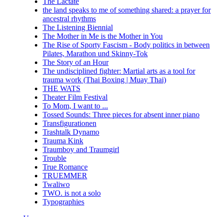
The Lactate
the land speaks to me of something shared: a prayer for
ancestral rhythms
The Listening Biennial
The Mother in Me is the Mother in You
The Rise of Sporty Fascism - Body politics in between
Pilates, Marathon und Skinny-Tok
The Story of an Hour
The undisciplined fighter: Martial arts as a tool for
trauma work (Thai Boxing | Muay Thai)
THE WATS
Theater Film Festival
To Mom, I want to ...
Tossed Sounds: Three pieces for absent inner piano
Transfigurationen
Trashtalk Dynamo
Trauma Kink
Traumboy and Traumgirl
Trouble
True Romance
TRUEMMER
Twaliwo
TWO. is not a solo
Typographies