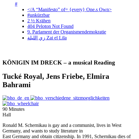
#
</A “Manifesto” of= {every} One.s Own>
#unkürzbar
2 ½ Krähen
404 Peloton Not Found
9. Parlament der Organismendemokratie
زي‌ اللیلة Zai el Lila
KÖNIGIN IM DRECK – a musical Reading
Tucké Royal, Jens Friebe, Elmira
Bahrami
90 Minutes
Hall
Ronald M. Schernikau is gay and a communist, lives in West
Germany, and wants to study literature in
East Germany and obtain citizenship. In 1991, Schernikau dies of