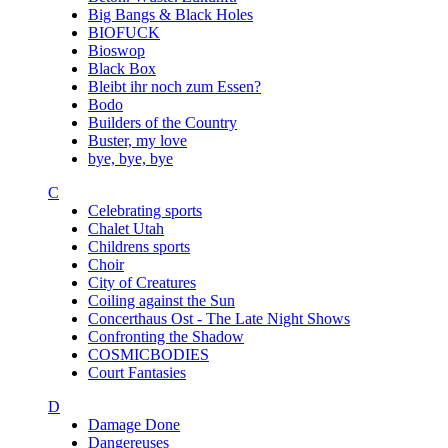
Big Bangs & Black Holes
BIOFUCK
Bioswop
Black Box
Bleibt ihr noch zum Essen?
Bodo
Builders of the Country
Buster, my love
bye, bye, bye
C
Celebrating sports
Chalet Utah
Childrens sports
Choir
City of Creatures
Coiling against the Sun
Concerthaus Ost - The Late Night Shows
Confronting the Shadow
COSMICBODIES
Court Fantasies
D
Damage Done
Dangereuses