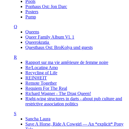
Pools
Pophaus Ost: Jon Darc
Posters
Pump
Q
Queens
Queer Family Album Vl. 1
Queerokratia
Questhaus Ost: BroKolya und guests
R
Rapport sur ma vie antérieure de femme noire
Re/Locating Amo
Recycling of Life
REINHEIT
Remote Together
Requiem For The Real
Richard Wagner - The Drag Queen!
Right-wing structures in darts - about pub culture and
restrictive association politics
S
Sancha Laura
Save A Horse, Ride A Cowgirl — An *explicit* Pony