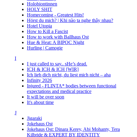
Holobiontinnen
HOLY SHIT
Homecoming - Greatest Hits!
Hörst du mich? | Khi nào ta nghe thây nhau?
Hotel Utopia
How to Kill a Fascist
How to work with Ballhaus Ost
Hue & Heat: A BIPOC Night
Hurling | Camogie
I
I just called to say.. sHe’s dead.
ICH & ICH & ICH [WIR]
Ich lieb dich nicht, du liest mich nicht – aha
Infinity 2026
Injured - FLINTA* bodies between functional
expectations and medical practice
It will be over soon
It's about time
J
Jigaraki
Jokehaus Ost
Jokehaus Ost: Dinara Kerey, Abi Mohanty, Tera
Kilbride & EXPERT BY IDENTITY