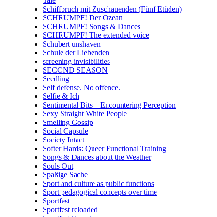
Tale
Schiffbruch mit Zuschauenden (Fünf Etüden)
SCHRUMPF! Der Ozean
SCHRUMPF! Songs & Dances
SCHRUMPF! The extended voice
Schubert unshaven
Schule der Liebenden
screening invisibilities
SECOND SEASON
Seedling
Self defense. No offence.
Selfie & Ich
Sentimental Bits – Encountering Perception
Sexy Straight White People
Smelling Gossip
Social Capsule
Society Intact
Softer Hards: Queer Functional Training
Songs & Dances about the Weather
Souls Out
Spaßige Sache
Sport and culture as public functions
Sport pedagogical concepts over time
Sportfest
Sportfest reloaded