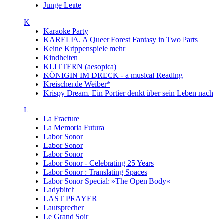
Junge Leute
K
Karaoke Party
KARELIA. A Queer Forest Fantasy in Two Parts
Keine Krippenspiele mehr
Kindheiten
KLITTERN (aesopica)
KÖNIGIN IM DRECK - a musical Reading
Kreischende Weiber*
Krispy Dream. Ein Portier denkt über sein Leben nach
L
La Fracture
La Memoria Futura
Labor Sonor
Labor Sonor
Labor Sonor
Labor Sonor - Celebrating 25 Years
Labor Sonor : Translating Spaces
Labor Sonor Special: »The Open Body«
Ladybitch
LAST PRAYER
Lautsprecher
Le Grand Soir