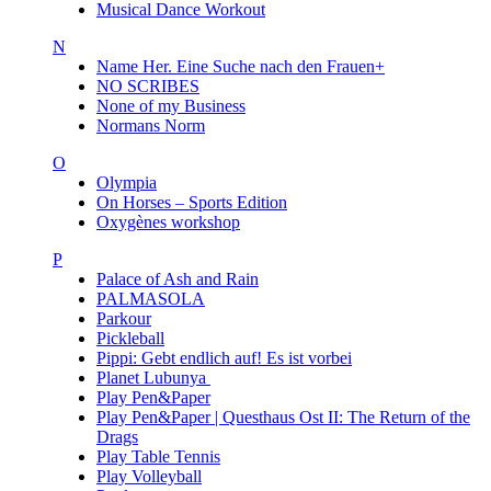
Musical Dance Workout
N
Name Her. Eine Suche nach den Frauen+
NO SCRIBES
None of my Business
Normans Norm
O
Olympia
On Horses – Sports Edition
Oxygènes workshop
P
Palace of Ash and Rain
PALMASOLA
Parkour
Pickleball
Pippi: Gebt endlich auf! Es ist vorbei
Planet Lubunya
Play Pen&Paper
Play Pen&Paper | Questhaus Ost II: The Return of the
Drags
Play Table Tennis
Play Volleyball