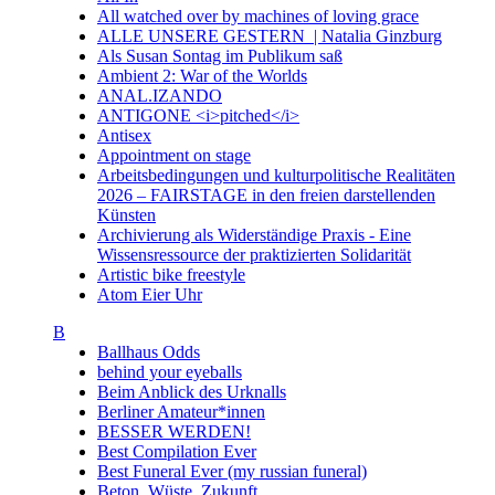
All watched over by machines of loving grace
ALLE UNSERE GESTERN | Natalia Ginzburg
Als Susan Sontag im Publikum saß
Ambient 2: War of the Worlds
ANAL.IZANDO
ANTIGONE <i>pitched</i>
Antisex
Appointment on stage
Arbeitsbedingungen und kulturpolitische Realitäten
2026 – FAIRSTAGE in den freien darstellenden
Künsten
Archivierung als Widerständige Praxis - Eine
Wissensressource der praktizierten Solidarität
Artistic bike freestyle
Atom Eier Uhr
B
Ballhaus Odds
behind your eyeballs
Beim Anblick des Urknalls
Berliner Amateur*innen
BESSER WERDEN!
Best Compilation Ever
Best Funeral Ever (my russian funeral)
Beton. Wüste. Zukunft.