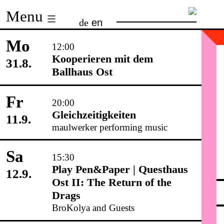
Skip
Menu
de
en
to
content
Mo
12:00
Kooperieren mit dem
31.8.
Ballhaus Ost
Fr
20:00
Gleichzeitigkeiten
11.9.
maulwerker performing music
Sa
15:30
Play Pen&Paper | Questhaus
12.9.
Ost II: The Return of the
Drags
BroKolya and Guests