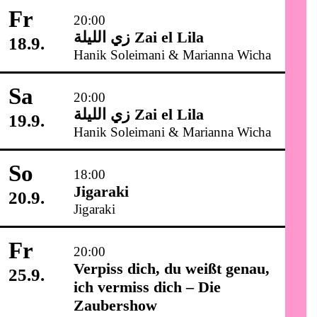
Fr
20:00
زي‌ اللیلة Zai el Lila
18.9.
Hanik Soleimani & Marianna Wicha
Sa
20:00
زي‌ اللیلة Zai el Lila
19.9.
Hanik Soleimani & Marianna Wicha
So
18:00
Jigaraki
20.9.
Jigaraki
Fr
20:00
Verpiss dich, du weißt genau,
25.9.
ich vermiss dich – Die
Zaubershow