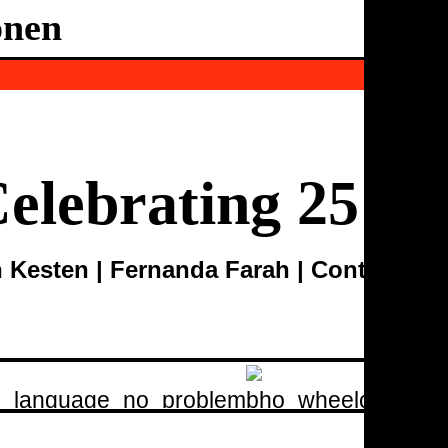
onen
Ballhaus
Ost
elebrating 25 Ye
an Kesten | Fernanda Farah | Contagious