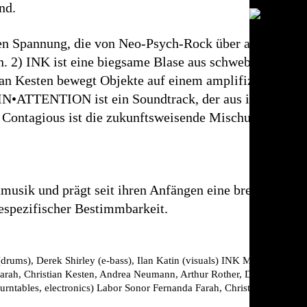
nd.
schen Spannung, die von Neo-Psych-Rock über abstrakte
in. 2) INK ist eine biegsame Blase aus schwebender Er
an Kesten bewegt Objekte auf einem amplifizierten Tis
IN•ATTENTION ist ein Soundtrack, der aus ihrem Inst
) Contagious ist die zukunftsweisende Mischung aus a
itmusik und prägt seit ihren Anfängen eine breite Szene
espezifischer Bestimmbarkeit.
drums), Derek Shirley (e-bass), Ilan Katin (visuals)
INK
Marcello Busat
rah, Christian Kesten, Andrea Neumann, Arthur Rother, Derek Shirley
urntables, electronics)
Labor Sonor
Fernanda Farah, Christian Kesten,