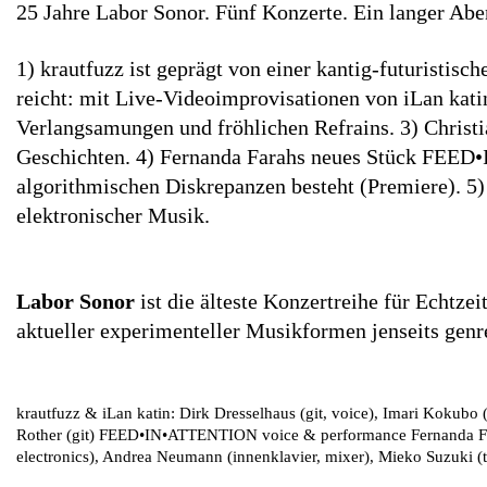
25 Jahre Labor Sonor. Fünf Konzerte. Ein langer Abe
1) krautfuzz ist geprägt von einer kantig-futuristi
reicht: mit Live-Videoimprovisationen von iLan kat
Verlangsamungen und fröhlichen Refrains. 3) Christi
Geschichten. 4) Fernanda Farahs neues Stück FEED•
algorithmischen Diskrepanzen besteht (Premiere). 5
elektronischer Musik.
Labor Sonor
ist die älteste Konzertreihe für Echtze
aktueller experimenteller Musikformen jenseits genr
krautfuzz & iLan katin:
Dirk Dresselhaus (git, voice), Imari Kokubo (
Rother (git)
FEED•IN•ATTENTION voice & performance
Fernanda Fa
electronics), Andrea Neumann (innenklavier, mixer), Mieko Suzuki (t