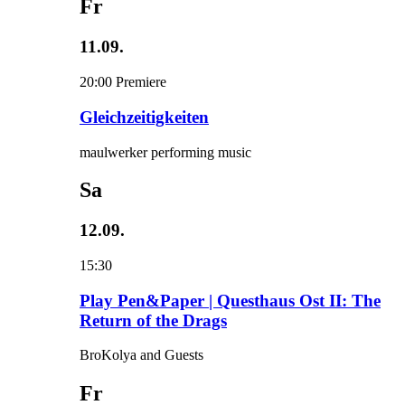
Fr
11.09.
20:00
Premiere
Gleichzeitigkeiten
maulwerker performing music
Sa
12.09.
15:30
Play Pen&Paper | Questhaus Ost II: The
Return of the Drags
BroKolya and Guests
Fr