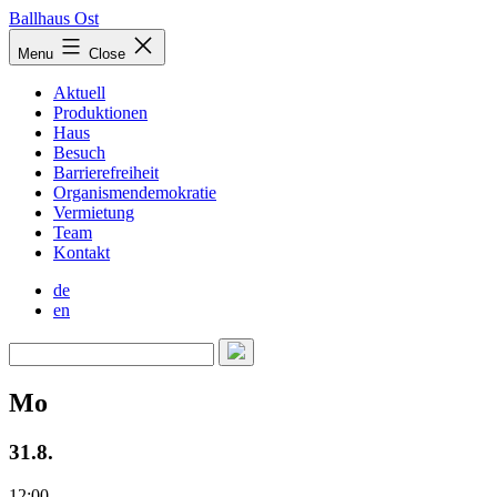
Skip
Ballhaus Ost
to
Ballhaus
Menu
Close
content
Ost
Aktuell
Produktionen
Haus
Besuch
Barrierefreiheit
Organismendemokratie
Vermietung
Team
Kontakt
de
en
Mo
31.8.
12:00