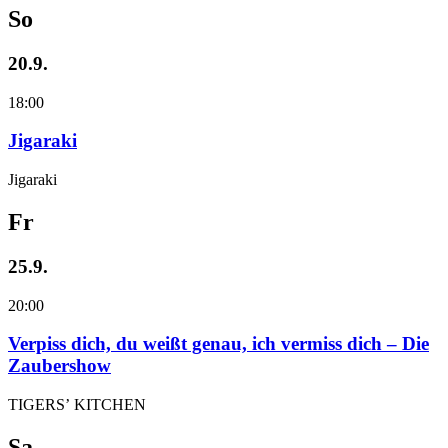
So
20.9.
18:00
Jigaraki
Jigaraki
Fr
25.9.
20:00
Verpiss dich, du weißt genau, ich vermiss dich – Die
Zaubershow
TIGERS’ KITCHEN
Sa