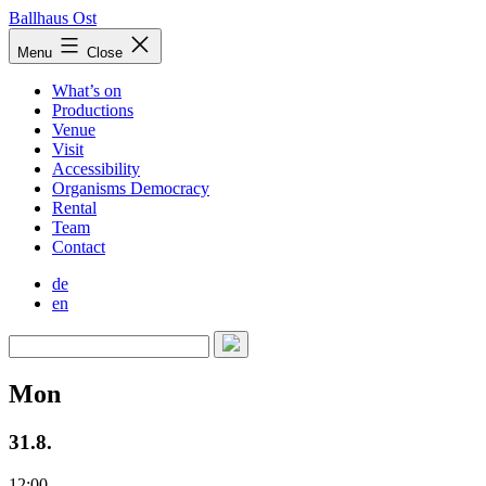
Skip
Ballhaus Ost
to
Ballhaus
Menu
Close
content
Ost
What’s on
Productions
Venue
Visit
Accessibility
Organisms Democracy
Rental
Team
Contact
de
en
Mon
31.8.
12:00