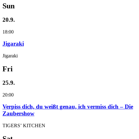
Sun
20.9.
18:00
Jigaraki
Jigaraki
Fri
25.9.
20:00
Verpiss dich, du weißt genau, ich vermiss dich – Die
Zaubershow
TIGERS’ KITCHEN
Sat