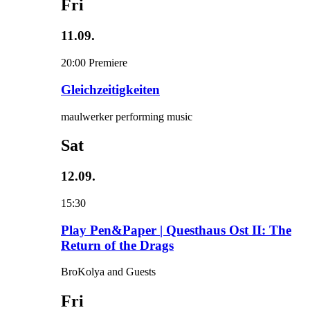
Fri
11.09.
20:00
Premiere
Gleichzeitigkeiten
maulwerker performing music
Sat
12.09.
15:30
Play Pen&Paper | Questhaus Ost II: The
Return of the Drags
BroKolya and Guests
Fri