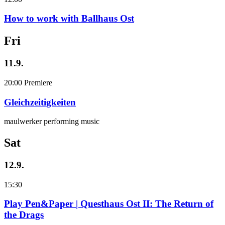
How to work with Ballhaus Ost
Fri
11.9.
20:00
Premiere
Gleichzeitigkeiten
maulwerker performing music
Sat
12.9.
15:30
Play Pen&Paper | Questhaus Ost II: The Return of
the Drags