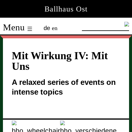
Skip
Ballhaus Ost
to
Ballhaus
content
Menu
de
en
Ost
Mit Wirkung IV: Mit
Uns
A relaxed series of events on
intense topics