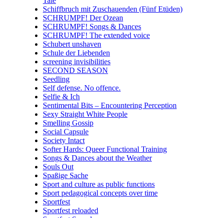
Tale
Schiffbruch mit Zuschauenden (Fünf Etüden)
SCHRUMPF! Der Ozean
SCHRUMPF! Songs & Dances
SCHRUMPF! The extended voice
Schubert unshaven
Schule der Liebenden
screening invisibilities
SECOND SEASON
Seedling
Self defense. No offence.
Selfie & Ich
Sentimental Bits – Encountering Perception
Sexy Straight White People
Smelling Gossip
Social Capsule
Society Intact
Softer Hards: Queer Functional Training
Songs & Dances about the Weather
Souls Out
Spaßige Sache
Sport and culture as public functions
Sport pedagogical concepts over time
Sportfest
Sportfest reloaded