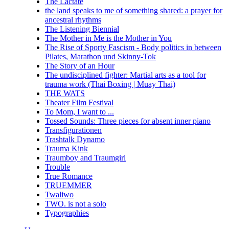
The Lactate
the land speaks to me of something shared: a prayer for
ancestral rhythms
The Listening Biennial
The Mother in Me is the Mother in You
The Rise of Sporty Fascism - Body politics in between
Pilates, Marathon und Skinny-Tok
The Story of an Hour
The undisciplined fighter: Martial arts as a tool for
trauma work (Thai Boxing | Muay Thai)
THE WATS
Theater Film Festival
To Mom, I want to ...
Tossed Sounds: Three pieces for absent inner piano
Transfigurationen
Trashtalk Dynamo
Trauma Kink
Traumboy and Traumgirl
Trouble
True Romance
TRUEMMER
Twaliwo
TWO. is not a solo
Typographies