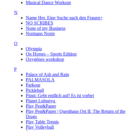
Musical Dance Workout
N
Name Her. Eine Suche nach den Frauen+
NO SCRIBES
None of my Business
Normans Norm
O
Olympia
On Horses – Sports Edition
Oxygènes workshop
P
Palace of Ash and Rain
PALMASOLA
Parkour
Pickleball
Pippi: Gebt endlich auf! Es ist vorbei
Planet Lubunya
Play Pen&Paper
Play Pen&Paper | Questhaus Ost II: The Return of the
Drags
Play Table Tennis
Play Volleyball