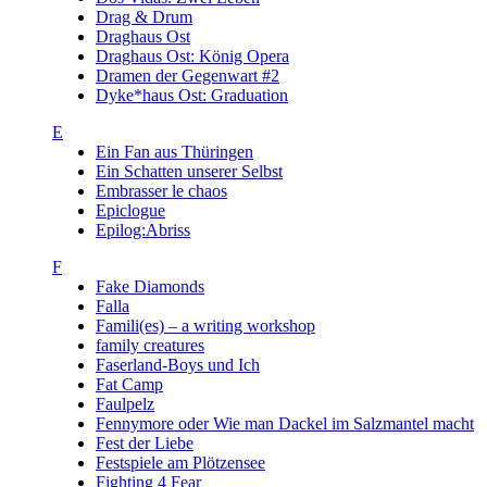
Drag & Drum
Draghaus Ost
Draghaus Ost: König Opera
Dramen der Gegenwart #2
Dyke*haus Ost: Graduation
E
Ein Fan aus Thüringen
Ein Schatten unserer Selbst
Embrasser le chaos
Epiclogue
Epilog:Abriss
F
Fake Diamonds
Falla
Famili(es) – a writing workshop
family creatures
Faserland-Boys und Ich
Fat Camp
Faulpelz
Fennymore oder Wie man Dackel im Salzmantel macht
Fest der Liebe
Festspiele am Plötzensee
Fighting 4 Fear