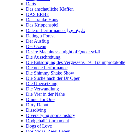
Darts
Das anschauliche Klaffen
DAS ERBE
Das kranke Haus
Das Krippenspiel
Date of Performance |تاریخ اجرا
Dating a Forest
Der Ausflug
Der Ozean
Desire Machines: a night of Queer sci-fi
Die Ausschreitung
Die Entsorgung des Vergessens - 91 Traumprotokolle
Die neue Performance
Die Shimmy Shake Show
Die Suche nach der Ur-Oper
Die Übersetzung
Die Verwandlung
Die Vier in der Nähe
Dinner for One
Dirty Debut
Dissolving
Diversifying sports history
Dodgeball Tournament
Dogs of Love
Dos Vidas. Zwei Leben