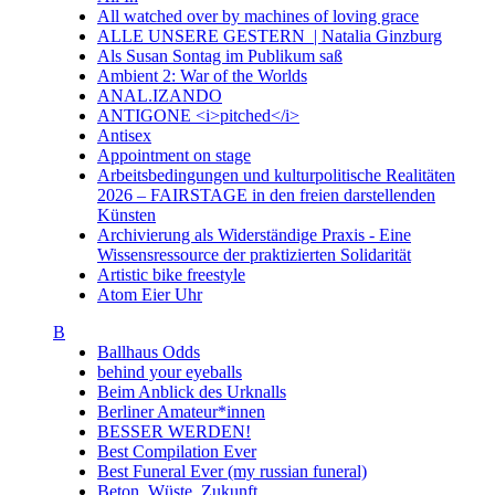
All watched over by machines of loving grace
ALLE UNSERE GESTERN | Natalia Ginzburg
Als Susan Sontag im Publikum saß
Ambient 2: War of the Worlds
ANAL.IZANDO
ANTIGONE <i>pitched</i>
Antisex
Appointment on stage
Arbeitsbedingungen und kulturpolitische Realitäten
2026 – FAIRSTAGE in den freien darstellenden
Künsten
Archivierung als Widerständige Praxis - Eine
Wissensressource der praktizierten Solidarität
Artistic bike freestyle
Atom Eier Uhr
B
Ballhaus Odds
behind your eyeballs
Beim Anblick des Urknalls
Berliner Amateur*innen
BESSER WERDEN!
Best Compilation Ever
Best Funeral Ever (my russian funeral)
Beton. Wüste. Zukunft.