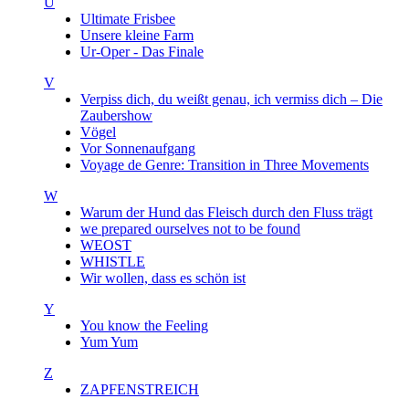
U
Ultimate Frisbee
Unsere kleine Farm
Ur-Oper - Das Finale
V
Verpiss dich, du weißt genau, ich vermiss dich – Die
Zaubershow
Vögel
Vor Sonnenaufgang
Voyage de Genre: Transition in Three Movements
W
Warum der Hund das Fleisch durch den Fluss trägt
we prepared ourselves not to be found
WEOST
WHISTLE
Wir wollen, dass es schön ist
Y
You know the Feeling
Yum Yum
Z
ZAPFENSTREICH