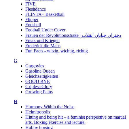
FIVE
Fleshdance
FLINTA+ Basketball
Flipper
Foosball
Football Under Cover
Frauen der Revolutionsstraße | دختران خیابان انقلاب
Freak und Kriegen
Frederick die Maus
Fun Facts - witzig, wichtig, richtig
G
Gargoyles
Gasoline Queen
Gleichzeitigkeiten
GOOD BYE
Gripless Glory
Growing Pains
H
Harmony Within the Noise
Helmitropolis
Hitting and being hit – a feminist perspective on martial
arts. Boxing exercise and lecture.
Hobby horsing