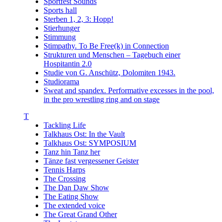
Sportfest Sounds
Sports hall
Sterben 1, 2, 3: Hopp!
Stierhunger
Stimmung
Stimpathy. To Be Free(k) in Connection
Strukturen und Menschen – Tagebuch einer
Hospitantin 2.0
Studie von G. Anschütz, Dolomiten 1943.
Studiorama
Sweat and spandex. Performative excesses in the pool,
in the pro wrestling ring and on stage
T
Tackling Life
Talkhaus Ost: In the Vault
Talkhaus Ost: SYMPOSIUM
Tanz hin Tanz her
Tänze fast vergessener Geister
Tennis Harps
The Crossing
The Dan Daw Show
The Eating Show
The extended voice
The Great Grand Other