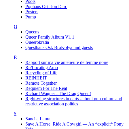
Pools
Pophaus Ost: Jon Darc
Posters
Pump
Q
Queens
Queer Family Album Vl. 1
Queerokratia
Questhaus Ost: BroKolya und guests
R
Rapport sur ma vie antérieure de femme noire
Re/Locating Amo
Recycling of Life
REINHEIT
Remote Together
Requiem For The Real
Richard Wagner - The Drag Queen!
Right-wing structures in darts - about pub culture and
restrictive association politics
S
Sancha Laura
Save A Horse, Ride A Cowgirl — An *explicit* Pony