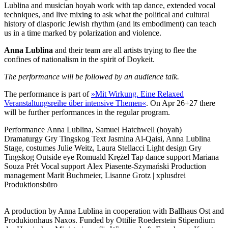
Lublina and musician hoyah work with tap dance, extended vocal
techniques, and live mixing to ask what the political and cultural
history of diasporic Jewish rhythm (and its embodiment) can teach
us in a time marked by polarization and violence.
Anna Lublina
and their team are all artists trying to flee the
confines of nationalism in the spirit of Doykeit.
The performance will be followed by an audience talk.
The performance is part of
»Mit Wirkung. Eine Relaxed
Veranstaltungsreihe über intensive Themen«
. On Apr 26+27 there
will be further performances in the regular program.
Performance
Anna Lublina, Samuel Hatchwell (hoyah)
Dramaturgy
Gry Tingskog
Text
Jasmina Al-Qaisi, Anna Lublina
Stage, costumes
Julie Weitz, Laura Stellacci
Light design
Gry
Tingskog
Outside eye
Romuald Krężel
Tap dance support
Mariana
Souza Prét
Vocal support
Alex Piasente-Szymański
Production
management
Marit Buchmeier, Lisanne Grotz | xplusdrei
Produktionsbüro
A production by Anna Lublina in cooperation with Ballhaus Ost and
Produkionhaus Naxos. Funded by Ottilie Roederstein Stipendium