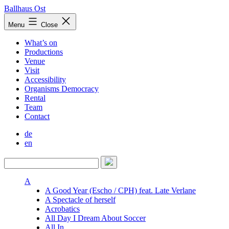
Skip
Ballhaus Ost
to
Ballhaus
Menu
Close
content
Ost
What’s on
Productions
Venue
Visit
Accessibility
Organisms Democracy
Rental
Team
Contact
de
en
A
A Good Year (Escho / CPH) feat. Late Verlane
A Spectacle of herself
Acrobatics
All Day I Dream About Soccer
All In