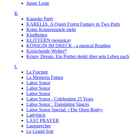
Junge Leute
K
Karaoke Party
KARELIA. A Queer Forest Fantasy in Two Parts
Keine Krippenspiele mehr
Kindheiten
KLITTERN (aesopica)
KÖNIGIN IM DRECK - a musical Reading
Kreischende Weiber*
Krispy Dream. Ein Portier denkt über sein Leben nach
L
La Fracture
La Memoria Futura
Labor Sonor
Labor Sonor
Labor Sonor
Labor Sonor - Celebrating 25 Years
Labor Sonor : Translating Spaces
Labor Sonor Special: »The Open Body«
Ladybitch
LAST PRAYER
Lautsprecher
Le Grand Soir