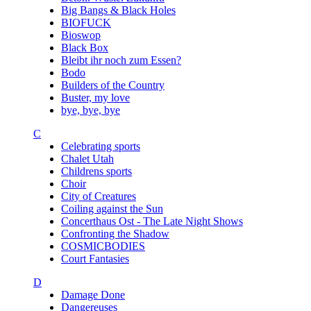
Big Bangs & Black Holes
BIOFUCK
Bioswop
Black Box
Bleibt ihr noch zum Essen?
Bodo
Builders of the Country
Buster, my love
bye, bye, bye
C
Celebrating sports
Chalet Utah
Childrens sports
Choir
City of Creatures
Coiling against the Sun
Concerthaus Ost - The Late Night Shows
Confronting the Shadow
COSMICBODIES
Court Fantasies
D
Damage Done
Dangereuses