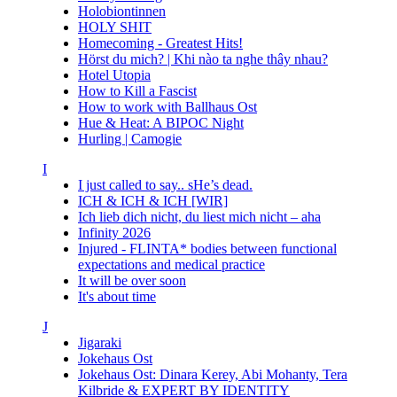
Holobiontinnen
HOLY SHIT
Homecoming - Greatest Hits!
Hörst du mich? | Khi nào ta nghe thây nhau?
Hotel Utopia
How to Kill a Fascist
How to work with Ballhaus Ost
Hue & Heat: A BIPOC Night
Hurling | Camogie
I
I just called to say.. sHe’s dead.
ICH & ICH & ICH [WIR]
Ich lieb dich nicht, du liest mich nicht – aha
Infinity 2026
Injured - FLINTA* bodies between functional
expectations and medical practice
It will be over soon
It's about time
J
Jigaraki
Jokehaus Ost
Jokehaus Ost: Dinara Kerey, Abi Mohanty, Tera
Kilbride & EXPERT BY IDENTITY