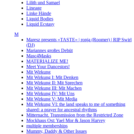
Lilith und Samael
Lineage
Linke Hände
Liquid Bodies
Liquid Ecstasy
M
Maresz presents »TASTE« | ronja (Roomer) | RIP Swirl
(DJ)
Mariannes großes Debüt
Masc4Masks
MATERIALIZE ME!
Meet Your Dancestors!
Mit Wirkung
Mit Wirkung I: Mit Denken
Mit Wirkung II: Mit Sprechen
Mit Wirkung III: Mit Machen
Mit Wirkung IV: Mit Uns
Mit Wirkung V: Mit Media
Mit Wirkung VI: the land speaks to me of something
shared: a prayer for ancestral rhythms
Mitternacht. Transmission from the Restricted Zone
Mockhaus Ost: Yael Mor & Jason Harvey
multiple memberships
Mummy, Daddy & Other Issues