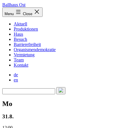
Skip
Ballhaus Ost
to
Ballhaus
Menu
Close
content
Ost
Aktuell
Produktionen
Haus
Besuch
Barrierefreiheit
Organismendemokratie
Vermietung
Team
Kontakt
de
en
Mo
31.8.
12:00