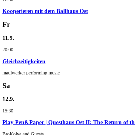
Kooperieren mit dem Ballhaus Ost
Fr
11.9.
20:00
Gleichzeitigkeiten
maulwerker performing music
Sa
12.9.
15:30
Play Pen&Paper | Questhaus Ost II: The Return of t
BroKolya and Guests