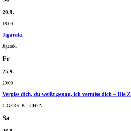
20.9.
18:00
Jigaraki
Jigaraki
Fr
25.9.
20:00
Verpiss dich, du weißt genau, ich vermiss dich – Die
TIGERS’ KITCHEN
Sa
26.9.