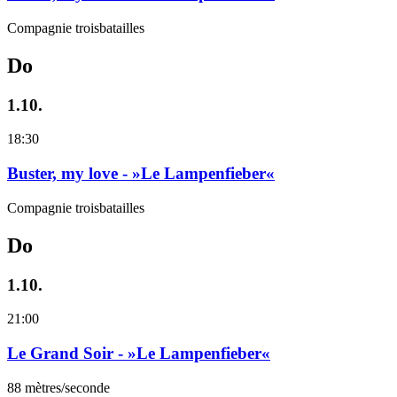
Compagnie troisbatailles
Do
1.10.
18:30
Buster, my love - »Le Lampenfieber«
Compagnie troisbatailles
Do
1.10.
21:00
Le Grand Soir - »Le Lampenfieber«
88 mètres/seconde