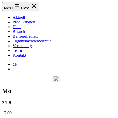
Skip
Menu
Close
to
content
Aktuell
Produktionen
Haus
Besuch
Barrierefreiheit
Organismendemokratie
Vermietung
Team
Kontakt
de
en
Mo
31.8.
12:00