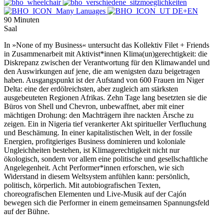
90 Minuten
Saal
In »None of my Business« untersucht das Kollektiv Filet + Friends
in Zusammenarbeit mit Aktivist*innen Klima(un)gerechtigkeit: die
Diskrepanz zwischen der Verantwortung für den Klimawandel und
den Auswirkungen auf jene, die am wenigsten dazu beigetragen
haben. Ausgangspunkt ist der Aufstand von 600 Frauen im Niger
Delta: eine der erdölreichsten, aber zugleich am stärksten
ausgebeuteten Regionen Afrikas. Zehn Tage lang besetzten sie die
Büros von Shell und Chevron, unbewaffnet, aber mit einer
mächtigen Drohung: den Machträgern ihre nackten Ärsche zu
zeigen. Ein in Nigeria tief verankerter Akt spiritueller Verfluchung
und Beschämung. In einer kapitalistischen Welt, in der fossile
Energien, profitgieriges Business dominieren und koloniale
Ungleichheiten bestehen, ist Klimagerechtigkeit nicht nur
ökologisch, sondern vor allem eine politische und gesellschaftliche
Angelegenheit. Acht Performer*innen erforschen, wie sich
Widerstand in diesem Weltsystem anfühlen kann: persönlich,
politisch, körperlich. Mit autobiografischen Texten,
choreografischen Elementen und Live-Musik auf der Cajón
bewegen sich die Performer in einem gemeinsamen Spannungsfeld
auf der Bühne.