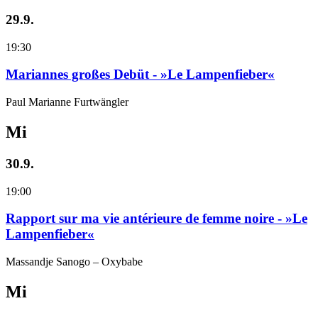
29.9.
19:30
Mariannes großes Debüt - »Le Lampenfieber«
Paul Marianne Furtwängler
Mi
30.9.
19:00
Rapport sur ma vie antérieure de femme noire - »Le
Lampenfieber«
Massandje Sanogo – Oxybabe
Mi