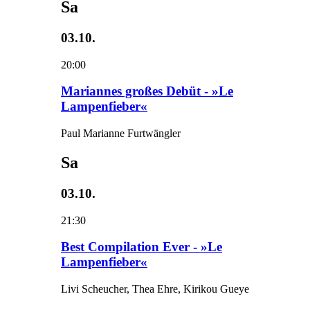
Sa
03.10.
20:00
Mariannes großes Debüt - »Le
Lampenfieber«
Paul Marianne Furtwängler
Sa
03.10.
21:30
Best Compilation Ever - »Le
Lampenfieber«
Livi Scheucher, Thea Ehre, Kirikou Gueye