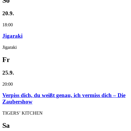
So
20.9.
18:00
Jigaraki
Jigaraki
Fr
25.9.
20:00
Verpiss dich, du weißt genau, ich vermiss dich – Die
Zaubershow
TIGERS’ KITCHEN
Sa