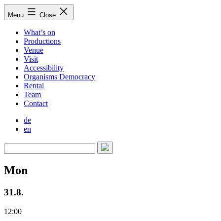
Skip
Menu
Close
to
content
What’s on
Productions
Venue
Visit
Accessibility
Organisms Democracy
Rental
Team
Contact
de
en
Mon
31.8.
12:00