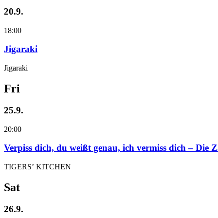
20.9.
18:00
Jigaraki
Jigaraki
Fri
25.9.
20:00
Verpiss dich, du weißt genau, ich vermiss dich – Die
TIGERS’ KITCHEN
Sat
26.9.