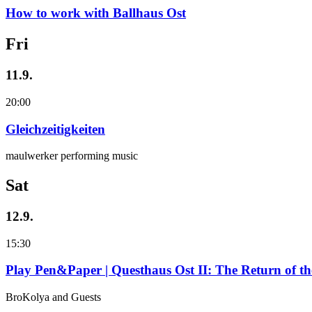
How to work with Ballhaus Ost
Fri
11.9.
20:00
Gleichzeitigkeiten
maulwerker performing music
Sat
12.9.
15:30
Play Pen&Paper | Questhaus Ost II: The Return of t
BroKolya and Guests