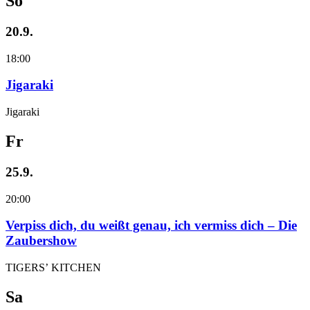
So
20.9.
18:00
Jigaraki
Jigaraki
Fr
25.9.
20:00
Verpiss dich, du weißt genau, ich vermiss dich – Die
Zaubershow
TIGERS’ KITCHEN
Sa