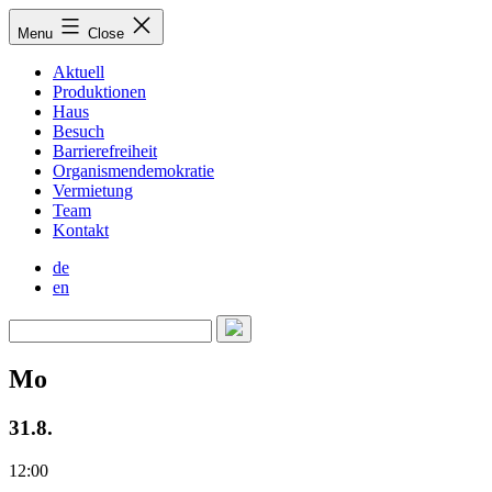
Skip
Menu
Close
to
content
Aktuell
Produktionen
Haus
Besuch
Barrierefreiheit
Organismendemokratie
Vermietung
Team
Kontakt
de
en
Mo
31.8.
12:00