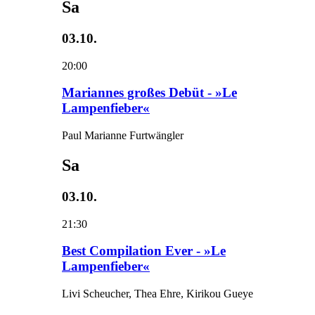
Sa
03.10.
20:00
Mariannes großes Debüt - »Le
Lampenfieber«
Paul Marianne Furtwängler
Sa
03.10.
21:30
Best Compilation Ever - »Le
Lampenfieber«
Livi Scheucher, Thea Ehre, Kirikou Gueye