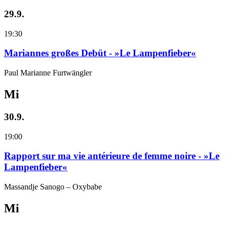
29.9.
19:30
Mariannes großes Debüt - »Le Lampenfieber«
Paul Marianne Furtwängler
Mi
30.9.
19:00
Rapport sur ma vie antérieure de femme noire - »Le
Lampenfieber«
Massandje Sanogo – Oxybabe
Mi