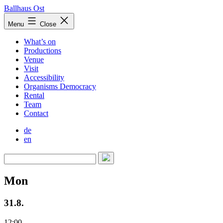
Skip
Ballhaus Ost
to
Ballhaus
Menu
Close
content
Ost
What’s on
Productions
Venue
Visit
Accessibility
Organisms Democracy
Rental
Team
Contact
de
en
Mon
31.8.
12:00