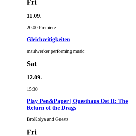
Fri
11.09.
20:00
Premiere
Gleichzeitigkeiten
maulwerker performing music
Sat
12.09.
15:30
Play Pen&Paper | Questhaus Ost II: The
Return of the Drags
BroKolya and Guests
Fri