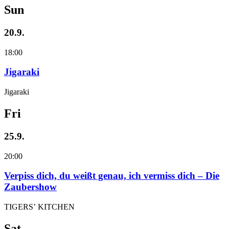
Sun
20.9.
18:00
Jigaraki
Jigaraki
Fri
25.9.
20:00
Verpiss dich, du weißt genau, ich vermiss dich – Die
Zaubershow
TIGERS’ KITCHEN
Sat