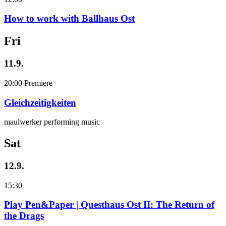
How to work with Ballhaus Ost
Fri
11.9.
20:00
Premiere
Gleichzeitigkeiten
maulwerker performing music
Sat
12.9.
15:30
Play Pen&Paper | Questhaus Ost II: The Return of
the Drags