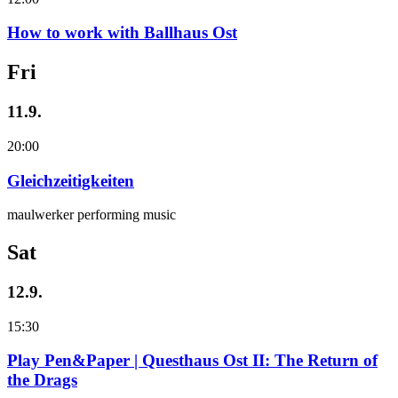
How to work with Ballhaus Ost
Fri
11.9.
20:00
Gleichzeitigkeiten
maulwerker performing music
Sat
12.9.
15:30
Play Pen&Paper | Questhaus Ost II: The Return of
the Drags