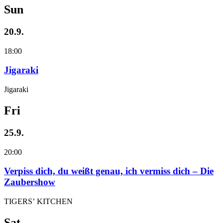
Sun
20.9.
18:00
Jigaraki
Jigaraki
Fri
25.9.
20:00
Verpiss dich, du weißt genau, ich vermiss dich – Die
Zaubershow
TIGERS’ KITCHEN
Sat