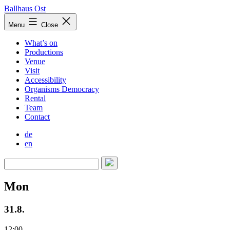
Skip
Ballhaus Ost
to
Ballhaus
Menu
Close
content
Ost
What’s on
Productions
Venue
Visit
Accessibility
Organisms Democracy
Rental
Team
Contact
de
en
Mon
31.8.
12:00