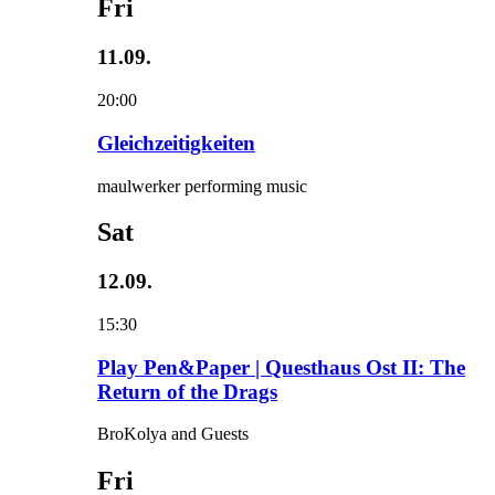
Fri
11.09.
20:00
Gleichzeitigkeiten
maulwerker performing music
Sat
12.09.
15:30
Play Pen&Paper | Questhaus Ost II: The
Return of the Drags
BroKolya and Guests
Fri