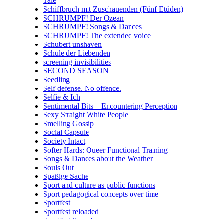
Tale
Schiffbruch mit Zuschauenden (Fünf Etüden)
SCHRUMPF! Der Ozean
SCHRUMPF! Songs & Dances
SCHRUMPF! The extended voice
Schubert unshaven
Schule der Liebenden
screening invisibilities
SECOND SEASON
Seedling
Self defense. No offence.
Selfie & Ich
Sentimental Bits – Encountering Perception
Sexy Straight White People
Smelling Gossip
Social Capsule
Society Intact
Softer Hards: Queer Functional Training
Songs & Dances about the Weather
Souls Out
Spaßige Sache
Sport and culture as public functions
Sport pedagogical concepts over time
Sportfest
Sportfest reloaded