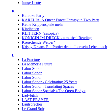
Junge Leute
K
Karaoke Party
KARELIA. A Queer Forest Fantasy in Two Parts
Keine Krippenspiele mehr
Kindheiten
KLITTERN (aesopica)
KÖNIGIN IM DRECK - a musical Reading
Kreischende Weiber*
Krispy Dream. Ein Portier denkt über sein Leben nach
L
La Fracture
La Memoria Futura
Labor Sonor
Labor Sonor
Labor Sonor
Labor Sonor - Celebrating 25 Years
Labor Sonor : Translating Spaces
Labor Sonor Special: »The Open Body«
Ladybitch
LAST PRAYER
Lautsprecher
Le Grand Soir