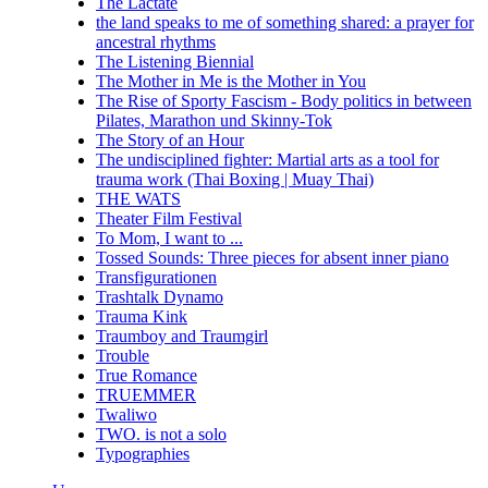
The Lactate
the land speaks to me of something shared: a prayer for
ancestral rhythms
The Listening Biennial
The Mother in Me is the Mother in You
The Rise of Sporty Fascism - Body politics in between
Pilates, Marathon und Skinny-Tok
The Story of an Hour
The undisciplined fighter: Martial arts as a tool for
trauma work (Thai Boxing | Muay Thai)
THE WATS
Theater Film Festival
To Mom, I want to ...
Tossed Sounds: Three pieces for absent inner piano
Transfigurationen
Trashtalk Dynamo
Trauma Kink
Traumboy and Traumgirl
Trouble
True Romance
TRUEMMER
Twaliwo
TWO. is not a solo
Typographies