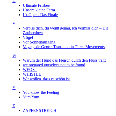
U
Ultimate Frisbee
Unsere kleine Farm
Ur-Oper - Das Finale
V
Verpiss dich, du weißt genau, ich vermiss dich – Die
Zaubershow
Vögel
Vor Sonnenaufgang
Voyage de Genre: Transition in Three Movements
W
Warum der Hund das Fleisch durch den Fluss trägt
we prepared ourselves not to be found
WEOST
WHISTLE
Wir wollen, dass es schön ist
Y
You know the Feeling
Yum Yum
Z
ZAPFENSTREICH