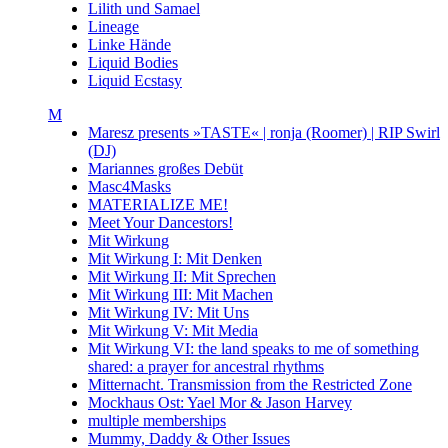
Lilith und Samael
Lineage
Linke Hände
Liquid Bodies
Liquid Ecstasy
M
Maresz presents »TASTE« | ronja (Roomer) | RIP Swirl
(DJ)
Mariannes großes Debüt
Masc4Masks
MATERIALIZE ME!
Meet Your Dancestors!
Mit Wirkung
Mit Wirkung I: Mit Denken
Mit Wirkung II: Mit Sprechen
Mit Wirkung III: Mit Machen
Mit Wirkung IV: Mit Uns
Mit Wirkung V: Mit Media
Mit Wirkung VI: the land speaks to me of something
shared: a prayer for ancestral rhythms
Mitternacht. Transmission from the Restricted Zone
Mockhaus Ost: Yael Mor & Jason Harvey
multiple memberships
Mummy, Daddy & Other Issues