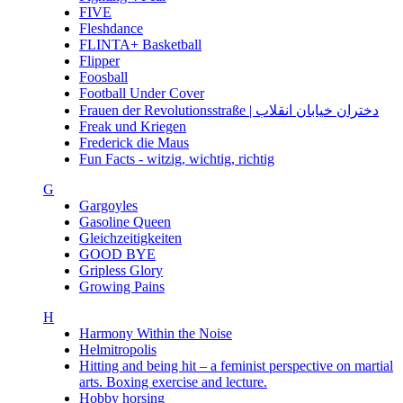
FIVE
Fleshdance
FLINTA+ Basketball
Flipper
Foosball
Football Under Cover
Frauen der Revolutionsstraße | دختران خیابان انقلاب
Freak und Kriegen
Frederick die Maus
Fun Facts - witzig, wichtig, richtig
G
Gargoyles
Gasoline Queen
Gleichzeitigkeiten
GOOD BYE
Gripless Glory
Growing Pains
H
Harmony Within the Noise
Helmitropolis
Hitting and being hit – a feminist perspective on martial
arts. Boxing exercise and lecture.
Hobby horsing