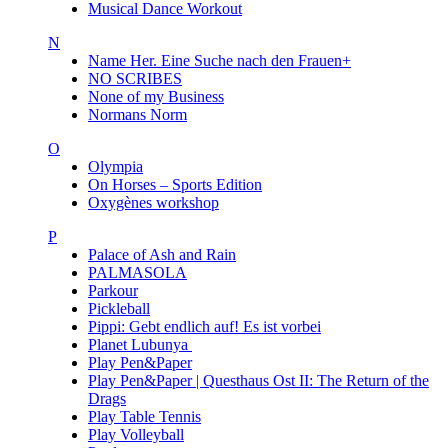
Musical Dance Workout
N
Name Her. Eine Suche nach den Frauen+
NO SCRIBES
None of my Business
Normans Norm
O
Olympia
On Horses – Sports Edition
Oxygènes workshop
P
Palace of Ash and Rain
PALMASOLA
Parkour
Pickleball
Pippi: Gebt endlich auf! Es ist vorbei
Planet Lubunya
Play Pen&Paper
Play Pen&Paper | Questhaus Ost II: The Return of the
Drags
Play Table Tennis
Play Volleyball