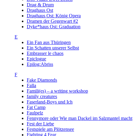
Drag & Drum
Draghaus Ost
Draghaus Ost: König Opera
Dramen der Gegenwart #2
Dyke*haus Ost: Graduation
E
Ein Fan aus Thüringen
Ein Schatten unserer Selbst
Embrasser le chaos
Epiclogue
Epilog:Abriss
F
Fake Diamonds
Falla
Famili(es) – a writing workshop
family creatures
Faserland-Boys und Ich
Fat Camp
Faulpelz
Fennymore oder Wie man Dackel im Salzmantel macht
Fest der Liebe
Festspiele am Plötzensee
Fighting 4 Fear