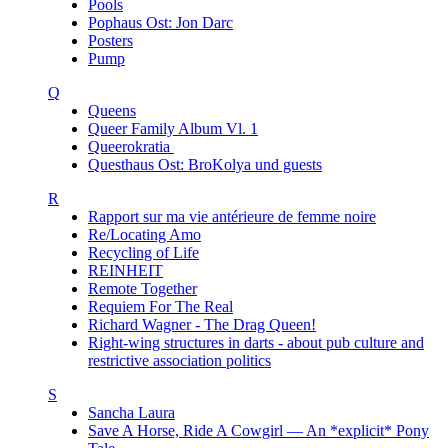
Pools
Pophaus Ost: Jon Darc
Posters
Pump
Q
Queens
Queer Family Album Vl. 1
Queerokratia
Questhaus Ost: BroKolya und guests
R
Rapport sur ma vie antérieure de femme noire
Re/Locating Amo
Recycling of Life
REINHEIT
Remote Together
Requiem For The Real
Richard Wagner - The Drag Queen!
Right-wing structures in darts - about pub culture and
restrictive association politics
S
Sancha Laura
Save A Horse, Ride A Cowgirl — An *explicit* Pony