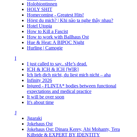
Holobiontinnen
HOLY SHIT
Homecoming - Greatest Hits!
Hörst du mich? | Khi nào ta nghe thây nhau?
Hotel Utopia
How to Kill a Fascist
How to work with Ballhaus Ost
Hue & Heat: A BIPOC Night
Hurling | Camogie
I
I just called to say.. sHe’s dead.
ICH & ICH & ICH [WIR]
Ich lieb dich nicht, du liest mich nicht – aha
Infinity 2026
Injured - FLINTA* bodies between functional
expectations and medical practice
It will be over soon
It's about time
J
Jigaraki
Jokehaus Ost
Jokehaus Ost: Dinara Kerey, Abi Mohanty, Tera
Kilbride & EXPERT BY IDENTITY