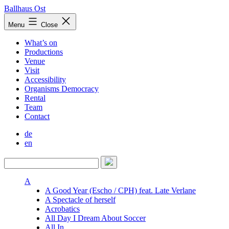
Skip
Ballhaus Ost
to
Ballhaus
Menu
Close
content
Ost
What’s on
Productions
Venue
Visit
Accessibility
Organisms Democracy
Rental
Team
Contact
de
en
A
A Good Year (Escho / CPH) feat. Late Verlane
A Spectacle of herself
Acrobatics
All Day I Dream About Soccer
All In