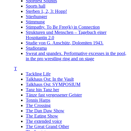
Sportfest Sounds
Sports hall
Sterben 1, 2, 3: Hopp!
Stierhunger
Stimmung
Stimpathy. To Be Free(k) in Connection
Strukturen und Menschen – Tagebuch einer
Hospitantin 2.0
Studie von G. Anschütz, Dolomiten 1943.
Studiorama
Sweat and spandex. Performative excesses in the pool,
in the pro wrestling ring and on stage
T
Tackling Life
Talkhaus Ost: In the Vault
Talkhaus Ost: SYMPOSIUM
Tanz hin Tanz her
Tänze fast vergessener Geister
Tennis Harps
The Crossing
The Dan Daw Show
The Eating Show
The extended voice
The Great Grand Other