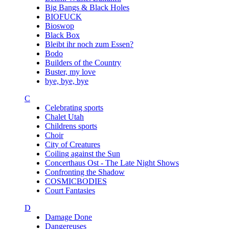
Big Bangs & Black Holes
BIOFUCK
Bioswop
Black Box
Bleibt ihr noch zum Essen?
Bodo
Builders of the Country
Buster, my love
bye, bye, bye
C
Celebrating sports
Chalet Utah
Childrens sports
Choir
City of Creatures
Coiling against the Sun
Concerthaus Ost - The Late Night Shows
Confronting the Shadow
COSMICBODIES
Court Fantasies
D
Damage Done
Dangereuses