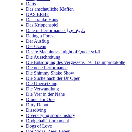
Darts
Das anschauliche Klaffen
DAS ERBE
Das kranke Haus
Das Krippenspiel
Date of Performance |تاریخ اجرا
Dating a Forest
Der Ausflug
Der Ozean
Desire Machines: a night of Queer sci-fi
Die Ausschreitung
Die Entsorgung des Vergessens - 91 Traumprotokolle
Die neue Performance
Die Shimmy Shake Show
Die Suche nach der Ur-Oper
Die Übersetzung
Die Verwandlung
Die Vier in der Nähe
Dinner for One
Dirty Debut
Dissolving
Diversifying sports history
Dodgeball Tournament
Dogs of Love
Dos Vidas. Zwei Leben