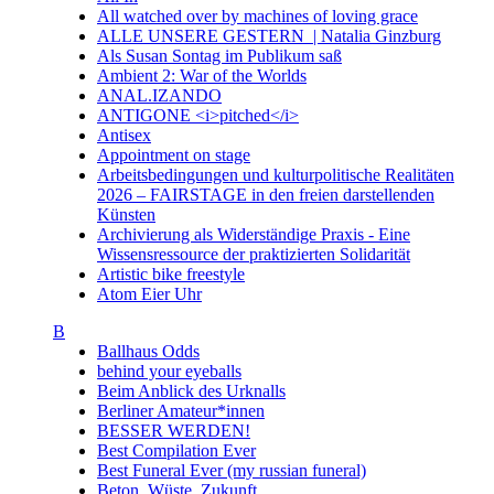
All watched over by machines of loving grace
ALLE UNSERE GESTERN | Natalia Ginzburg
Als Susan Sontag im Publikum saß
Ambient 2: War of the Worlds
ANAL.IZANDO
ANTIGONE <i>pitched</i>
Antisex
Appointment on stage
Arbeitsbedingungen und kulturpolitische Realitäten
2026 – FAIRSTAGE in den freien darstellenden
Künsten
Archivierung als Widerständige Praxis - Eine
Wissensressource der praktizierten Solidarität
Artistic bike freestyle
Atom Eier Uhr
B
Ballhaus Odds
behind your eyeballs
Beim Anblick des Urknalls
Berliner Amateur*innen
BESSER WERDEN!
Best Compilation Ever
Best Funeral Ever (my russian funeral)
Beton. Wüste. Zukunft.