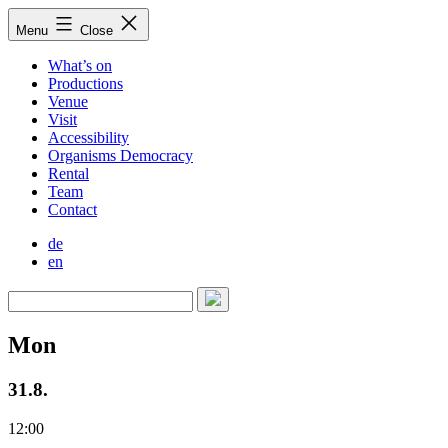
Skip
Menu
Close
to
content
What’s on
Productions
Venue
Visit
Accessibility
Organisms Democracy
Rental
Team
Contact
de
en
Mon
31.8.
12:00