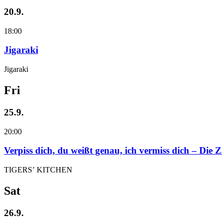
20.9.
18:00
Jigaraki
Jigaraki
Fri
25.9.
20:00
Verpiss dich, du weißt genau, ich vermiss dich – Die
TIGERS’ KITCHEN
Sat
26.9.