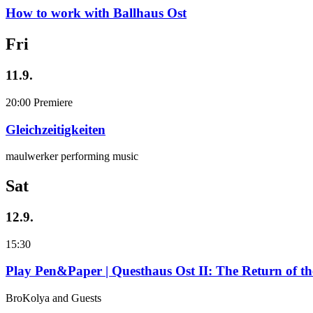
How to work with Ballhaus Ost
Fri
11.9.
20:00
Premiere
Gleichzeitigkeiten
maulwerker performing music
Sat
12.9.
15:30
Play Pen&Paper | Questhaus Ost II: The Return of t
BroKolya and Guests