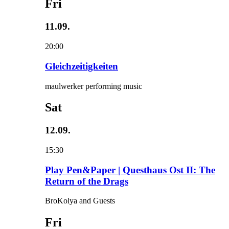
Fri
11.09.
20:00
Gleichzeitigkeiten
maulwerker performing music
Sat
12.09.
15:30
Play Pen&Paper | Questhaus Ost II: The
Return of the Drags
BroKolya and Guests
Fri