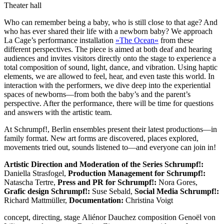
Theater hall
Who can remember being a baby, who is still close to that age? And
who has ever shared their life with a newborn baby? We approach
La Cage’s performance installation
»The Ocean«
from these
different perspectives. The piece is aimed at both deaf and hearing
audiences and invites visitors directly onto the stage to experience a
total composition of sound, light, dance, and vibration. Using haptic
elements, we are allowed to feel, hear, and even taste this world. In
interaction with the performers, we dive deep into the experiential
spaces of newborns—from both the baby’s and the parent’s
perspective. After the performance, there will be time for questions
and answers with the artistic team.
At Schrumpf!, Berlin ensembles present their latest productions—in
family format. New art forms are discovered, places explored,
movements tried out, sounds listened to—and everyone can join in!
Artistic Direction and Moderation of the Series Schrumpf!:
Daniella Strasfogel,
Production Management for Schrumpf!:
Natascha Tertre,
Press and PR for Schrumpf!:
Nora Gores,
Grafic design Schrumpf!:
Suse Sebald,
Social Media Schrumpf!:
Richard Mattmüller,
Documentation:
Christina Voigt
concept, directing, stage
Aliénor Dauchez
composition
Genoël von