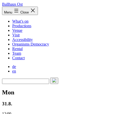
Skip
Ballhaus Ost
to
Ballhaus
Menu
Close
content
Ost
What’s on
Productions
Venue
Visit
Accessibility
Organisms Democracy
Rental
Team
Contact
de
en
Mon
31.8.
12:00