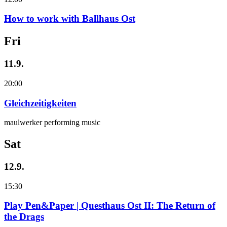
How to work with Ballhaus Ost
Fri
11.9.
20:00
Gleichzeitigkeiten
maulwerker performing music
Sat
12.9.
15:30
Play Pen&Paper | Questhaus Ost II: The Return of
the Drags