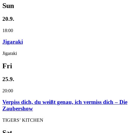
Sun
20.9.
18:00
Jigaraki
Jigaraki
Fri
25.9.
20:00
Verpiss dich, du weißt genau, ich vermiss dich – Die
Zaubershow
TIGERS’ KITCHEN
Sat