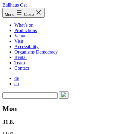
Skip
Ballhaus Ost
to
Ballhaus
Menu
Close
content
Ost
What’s on
Productions
Venue
Visit
Accessibility
Organisms Democracy
Rental
Team
Contact
de
en
Mon
31.8.
12:00