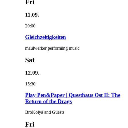
Fri
11.09.
20:00
Gleichzeitigkeiten
maulwerker performing music
Sat
12.09.
15:30
Play Pen&Paper | Questhaus Ost II: The
Return of the Drags
BroKolya and Guests
Fri