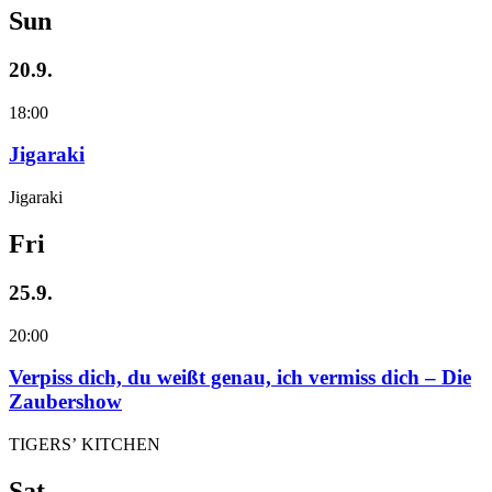
Sun
20.9.
18:00
Jigaraki
Jigaraki
Fri
25.9.
20:00
Verpiss dich, du weißt genau, ich vermiss dich – Die
Zaubershow
TIGERS’ KITCHEN
Sat