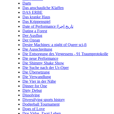
Darts
Das anschauliche Klaffen
DAS ERBE
Das kranke Haus
Das Krippenspiel
Date of Performance |تاریخ اجرا
Dating a Forest
Der Ausflug
Der Ozean
Desire Machines: a night of Queer sci-fi
Die Ausschreitung
Die Entsorgung des Vergessens - 91 Traumprotokolle
Die neue Performance
Die Shimmy Shake Show
Die Suche nach der Ur-Oper
Die Übersetzung
Die Verwandlung
Die Vier in der Nähe
Dinner for One
Dirty Debut
Dissolving
Diversifying sports history
Dodgeball Tournament
Dogs of Love
Dos Vidas. Zwei Leben