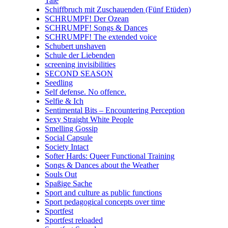
Tale
Schiffbruch mit Zuschauenden (Fünf Etüden)
SCHRUMPF! Der Ozean
SCHRUMPF! Songs & Dances
SCHRUMPF! The extended voice
Schubert unshaven
Schule der Liebenden
screening invisibilities
SECOND SEASON
Seedling
Self defense. No offence.
Selfie & Ich
Sentimental Bits – Encountering Perception
Sexy Straight White People
Smelling Gossip
Social Capsule
Society Intact
Softer Hards: Queer Functional Training
Songs & Dances about the Weather
Souls Out
Spaßige Sache
Sport and culture as public functions
Sport pedagogical concepts over time
Sportfest
Sportfest reloaded