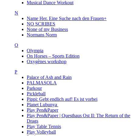
Musical Dance Workout
N
Name Her. Eine Suche nach den Frauen+
NO SCRIBES
None of my Business
Normans Norm
O
Olympia
On Horses – Sports Edition
Oxygènes workshop
P
Palace of Ash and Rain
PALMASOLA
Parkour
Pickleball
Pippi: Gebt endlich auf! Es ist vorbei
Planet Lubunya
Play Pen&Paper
Play Pen&Paper | Questhaus Ost II: The Return of the
Drags
Play Table Tennis
Play Volleyball