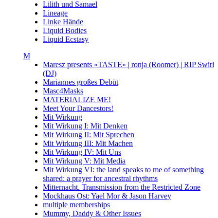
Lilith und Samael
Lineage
Linke Hände
Liquid Bodies
Liquid Ecstasy
M
Maresz presents »TASTE« | ronja (Roomer) | RIP Swirl
(DJ)
Mariannes großes Debüt
Masc4Masks
MATERIALIZE ME!
Meet Your Dancestors!
Mit Wirkung
Mit Wirkung I: Mit Denken
Mit Wirkung II: Mit Sprechen
Mit Wirkung III: Mit Machen
Mit Wirkung IV: Mit Uns
Mit Wirkung V: Mit Media
Mit Wirkung VI: the land speaks to me of something
shared: a prayer for ancestral rhythms
Mitternacht. Transmission from the Restricted Zone
Mockhaus Ost: Yael Mor & Jason Harvey
multiple memberships
Mummy, Daddy & Other Issues