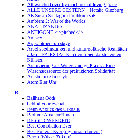
All watched over by machines of loving grace
ALLE UNSERE GESTERN | Natalia Ginzburg
Als Susan Sontag im Publikum saß
Ambient 2: War of the Worlds
ANAL.IZANDO
ANTIGONE <i>pitched</i>
Antisex
Appointment on stage
Arbeitsbedingungen und kulturpolitische Realitäten
2026 – FAIRSTAGE in den freien darstellenden
Künsten
Archivierung als Widerständige Praxis - Eine
Wissensressource der praktizierten Solidarität
Artistic bike freestyle
Atom Eier Uhr
B
Ballhaus Odds
behind your eyeballs
Beim Anblick des Urknalls
Berliner Amateur*innen
BESSER WERDEN!
Best Compilation Ever
Best Funeral Ever (my russian funeral)
Beton. Wüste. Zukunft.