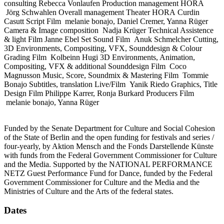
consulting
Rebecca Vonlaufen
Production management HORA
Jörg Schwahlen
Overall management Theater HORA
Curdin
Casutt
Script Film
melanie bonajo, Daniel Cremer, Yanna Rüger
Camera & Image composition
Nadja Krüger
Technical Assistence
& light Film
Janne Ebel
Set Sound Film
Anuk Schmelcher
Cutting,
3D Environments, Compositing, VFX, Sounddesign & Colour
Grading Film
Kolbeinn Hugi
3D Environments, Animation,
Compositing, VFX & additional Sounddesign Film
Coco
Magnusson
Music, Score, Soundmix & Mastering Film
Tommie
Bonajo
Subtitles, translation Live/Film
Yanik Riedo
Graphics, Title
Design Film
Philippe Karrer, Ronja Burkard
Producers Film
melanie bonajo, Yanna Rüger
Funded by the Senate Department for Culture and Social Cohesion
of the State of Berlin and the open funding for festivals and series /
four-yearly, by Aktion Mensch and the Fonds Darstellende Künste
with funds from the Federal Government Commissioner for Culture
and the Media. Supported by the NATIONAL PERFORMANCE
NETZ Guest Performance Fund for Dance, funded by the Federal
Government Commissioner for Culture and the Media and the
Ministries of Culture and the Arts of the federal states.
Dates