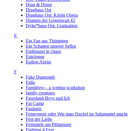
Drag & Drum
Draghaus Ost
Draghaus Ost: König Opera
Dramen der Gegenwart #2
Dyke*haus Ost: Graduation
E
Ein Fan aus Thüringen
Ein Schatten unserer Selbst
Embrasser le chaos
Epiclogue
Epilog:Abriss
F
Fake Diamonds
Falla
Famili(es) – a writing workshop
family creatures
Faserland-Boys und Ich
Fat Camp
Faulpelz
Fennymore oder Wie man Dackel im Salzmantel macht
Fest der Liebe
Festspiele am Plötzensee
Fighting 4 Fear