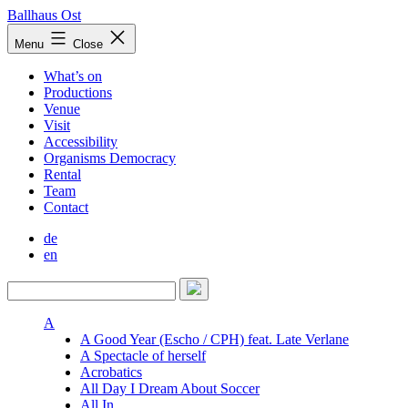
Skip
Ballhaus Ost
to
Ballhaus
Menu
Close
content
Ost
What’s on
Productions
Venue
Visit
Accessibility
Organisms Democracy
Rental
Team
Contact
de
en
A
A Good Year (Escho / CPH) feat. Late Verlane
A Spectacle of herself
Acrobatics
All Day I Dream About Soccer
All In