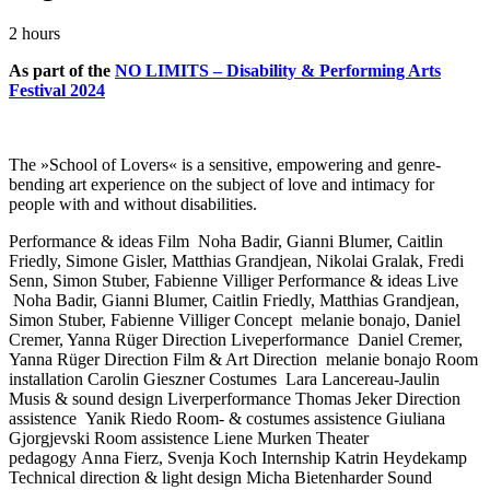
2 hours
As part of the
NO LIMITS – Disability & Performing Arts
Festival 2024
The »School of Lovers« is a sensitive, empowering and genre-
bending art experience on the subject of love and intimacy for
people with and without disabilities.
Performance & ideas Film
Noha Badir, Gianni Blumer, Caitlin
Friedly, Simone Gisler, Matthias Grandjean, Nikolai Gralak, Fredi
Senn, Simon Stuber, Fabienne Villiger
Performance & ideas Live
Noha Badir, Gianni Blumer, Caitlin Friedly, Matthias Grandjean,
Simon Stuber, Fabienne Villiger
Concept
melanie bonajo, Daniel
Cremer, Yanna Rüger
Direction Liveperformance
Daniel Cremer,
Yanna Rüger
Direction Film & Art Direction
melanie bonajo
Room
installation
Carolin Gieszner
Costumes
Lara Lancereau-Jaulin
Musis & sound design Liverperformance
Thomas Jeker
Direction
assistence
Yanik Riedo
Room- & costumes assistence
Giuliana
Gjorgjevski
Room assistence
Liene Murken
Theater
pedagogy
Anna Fierz, Svenja Koch
Internship
Katrin Heydekamp
Technical direction & light design
Micha Bietenharder
Sound