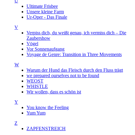
U
Ultimate Frisbee
Unsere kleine Farm
Ur-Oper - Das Finale
V
Verpiss dich, du weißt genau, ich vermiss dich – Die
Zaubershow
Vögel
Vor Sonnenaufgang
Voyage de Genre: Transition in Three Movements
W
Warum der Hund das Fleisch durch den Fluss trägt
we prepared ourselves not to be found
WEOST
WHISTLE
Wir wollen, dass es schön ist
Y
You know the Feeling
Yum Yum
Z
ZAPFENSTREICH