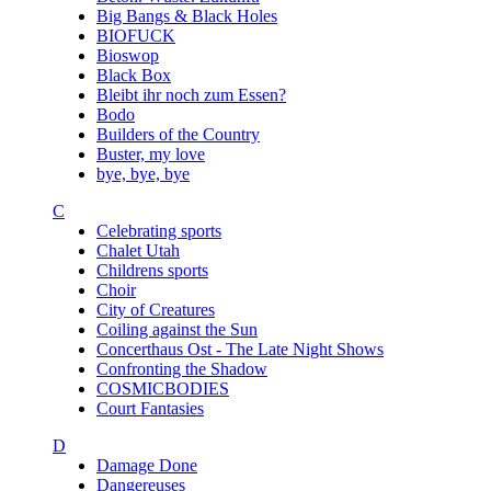
Big Bangs & Black Holes
BIOFUCK
Bioswop
Black Box
Bleibt ihr noch zum Essen?
Bodo
Builders of the Country
Buster, my love
bye, bye, bye
C
Celebrating sports
Chalet Utah
Childrens sports
Choir
City of Creatures
Coiling against the Sun
Concerthaus Ost - The Late Night Shows
Confronting the Shadow
COSMICBODIES
Court Fantasies
D
Damage Done
Dangereuses