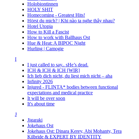
Holobiontinnen
HOLY SHIT
Homecoming - Greatest Hits!
Hörst du mich? | Khi nào ta nghe thây nhau?
Hotel Utopia
How to Kill a Fascist
How to work with Ballhaus Ost
Hue & Heat: A BIPOC Night
Hurling | Camogie
I
I just called to say.. sHe’s dead.
ICH & ICH & ICH [WIR]
Ich lieb dich nicht, du liest mich nicht – aha
Infinity 2026
Injured - FLINTA* bodies between functional
expectations and medical practice
It will be over soon
It's about time
J
Jigaraki
Jokehaus Ost
Jokehaus Ost: Dinara Kerey, Abi Mohanty, Tera
Kilbride & EXPERT BY IDENTITY