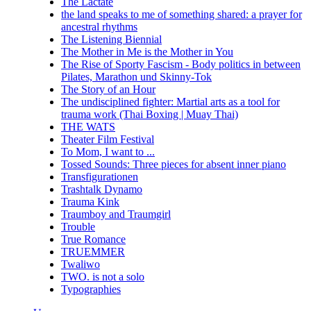
The Lactate
the land speaks to me of something shared: a prayer for
ancestral rhythms
The Listening Biennial
The Mother in Me is the Mother in You
The Rise of Sporty Fascism - Body politics in between
Pilates, Marathon und Skinny-Tok
The Story of an Hour
The undisciplined fighter: Martial arts as a tool for
trauma work (Thai Boxing | Muay Thai)
THE WATS
Theater Film Festival
To Mom, I want to ...
Tossed Sounds: Three pieces for absent inner piano
Transfigurationen
Trashtalk Dynamo
Trauma Kink
Traumboy and Traumgirl
Trouble
True Romance
TRUEMMER
Twaliwo
TWO. is not a solo
Typographies