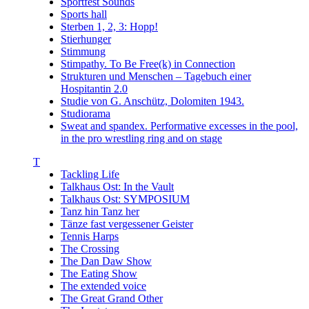
Sportfest Sounds
Sports hall
Sterben 1, 2, 3: Hopp!
Stierhunger
Stimmung
Stimpathy. To Be Free(k) in Connection
Strukturen und Menschen – Tagebuch einer
Hospitantin 2.0
Studie von G. Anschütz, Dolomiten 1943.
Studiorama
Sweat and spandex. Performative excesses in the pool,
in the pro wrestling ring and on stage
T
Tackling Life
Talkhaus Ost: In the Vault
Talkhaus Ost: SYMPOSIUM
Tanz hin Tanz her
Tänze fast vergessener Geister
Tennis Harps
The Crossing
The Dan Daw Show
The Eating Show
The extended voice
The Great Grand Other