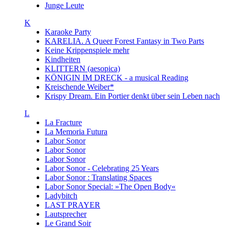
Junge Leute
K
Karaoke Party
KARELIA. A Queer Forest Fantasy in Two Parts
Keine Krippenspiele mehr
Kindheiten
KLITTERN (aesopica)
KÖNIGIN IM DRECK - a musical Reading
Kreischende Weiber*
Krispy Dream. Ein Portier denkt über sein Leben nach
L
La Fracture
La Memoria Futura
Labor Sonor
Labor Sonor
Labor Sonor
Labor Sonor - Celebrating 25 Years
Labor Sonor : Translating Spaces
Labor Sonor Special: »The Open Body«
Ladybitch
LAST PRAYER
Lautsprecher
Le Grand Soir