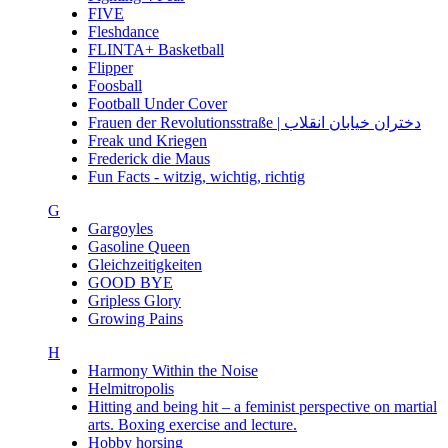
FIVE
Fleshdance
FLINTA+ Basketball
Flipper
Foosball
Football Under Cover
Frauen der Revolutionsstraße | دختران خیابان انقلاب
Freak und Kriegen
Frederick die Maus
Fun Facts - witzig, wichtig, richtig
G
Gargoyles
Gasoline Queen
Gleichzeitigkeiten
GOOD BYE
Gripless Glory
Growing Pains
H
Harmony Within the Noise
Helmitropolis
Hitting and being hit – a feminist perspective on martial
arts. Boxing exercise and lecture.
Hobby horsing