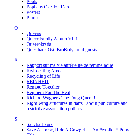
Pools
Pophaus Ost: Jon Darc
Posters
Pump
Q
Queens
Queer Family Album Vl. 1
Queerokratia
Questhaus Ost: BroKolya und guests
R
Rapport sur ma vie antérieure de femme noire
Re/Locating Amo
Recycling of Life
REINHEIT
Remote Together
Requiem For The Real
Richard Wagner - The Drag Queen!
Right-wing structures in darts - about pub culture and
restrictive association politics
S
Sancha Laura
Save A Horse, Ride A Cowgirl — An *explicit* Pony