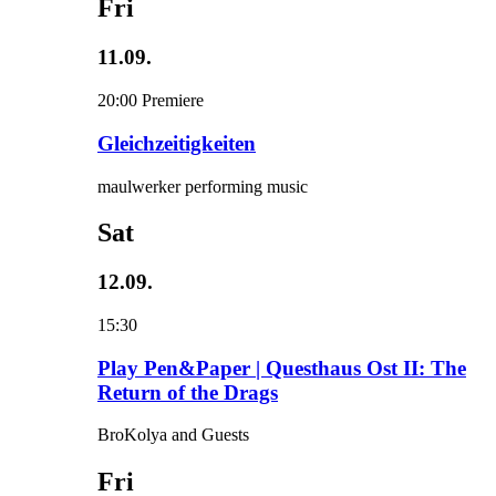
Fri
11.09.
20:00
Premiere
Gleichzeitigkeiten
maulwerker performing music
Sat
12.09.
15:30
Play Pen&Paper | Questhaus Ost II: The
Return of the Drags
BroKolya and Guests
Fri