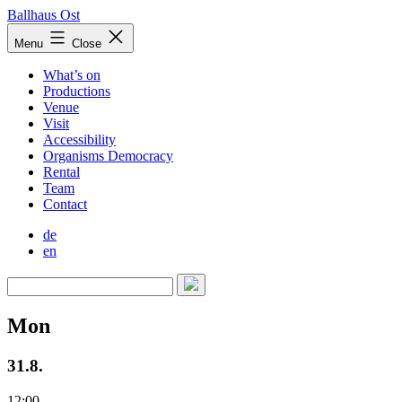
Skip
Ballhaus Ost
to
Ballhaus
Menu
Close
content
Ost
What’s on
Productions
Venue
Visit
Accessibility
Organisms Democracy
Rental
Team
Contact
de
en
Mon
31.8.
12:00