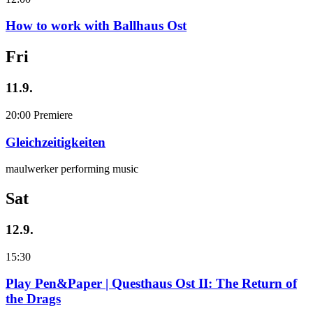
How to work with Ballhaus Ost
Fri
11.9.
20:00
Premiere
Gleichzeitigkeiten
maulwerker performing music
Sat
12.9.
15:30
Play Pen&Paper | Questhaus Ost II: The Return of
the Drags