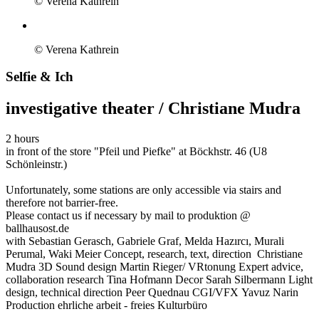
© Verena Kathrein
© Verena Kathrein
Selfie & Ich
investigative theater / Christiane Mudra
2 hours
in front of the store "Pfeil und Piefke" at Böckhstr. 46 (U8
Schönleinstr.)
Unfortunately, some stations are only accessible via stairs and
therefore not barrier-free.
Please contact us if necessary by mail to produktion @
ballhausost.de
with
Sebastian Gerasch, Gabriele Graf, Melda Hazırcı, Murali
Perumal, Waki Meier
Concept, research, text, direction
Christiane
Mudra
3D Sound design
Martin Rieger/ VRtonung
Expert advice,
collaboration research
Tina Hofmann
Decor
Sarah Silbermann
Light
design, technical direction
Peer Quednau
CGI/VFX
Yavuz Narin
Production
ehrliche arbeit - freies Kulturbüro