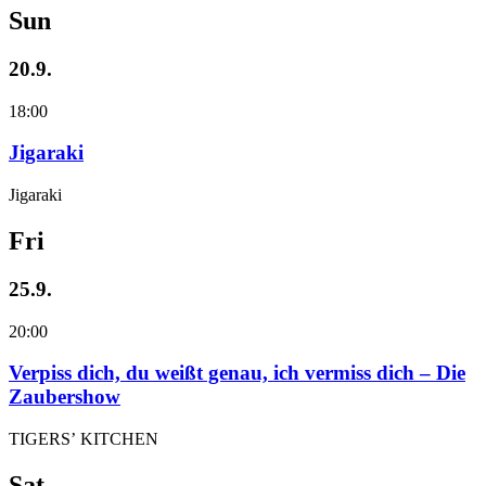
Sun
20.9.
18:00
Jigaraki
Jigaraki
Fri
25.9.
20:00
Verpiss dich, du weißt genau, ich vermiss dich – Die
Zaubershow
TIGERS’ KITCHEN
Sat