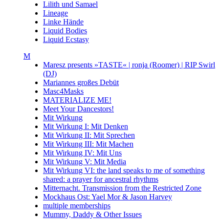
Lilith und Samael
Lineage
Linke Hände
Liquid Bodies
Liquid Ecstasy
M
Maresz presents »TASTE« | ronja (Roomer) | RIP Swirl
(DJ)
Mariannes großes Debüt
Masc4Masks
MATERIALIZE ME!
Meet Your Dancestors!
Mit Wirkung
Mit Wirkung I: Mit Denken
Mit Wirkung II: Mit Sprechen
Mit Wirkung III: Mit Machen
Mit Wirkung IV: Mit Uns
Mit Wirkung V: Mit Media
Mit Wirkung VI: the land speaks to me of something
shared: a prayer for ancestral rhythms
Mitternacht. Transmission from the Restricted Zone
Mockhaus Ost: Yael Mor & Jason Harvey
multiple memberships
Mummy, Daddy & Other Issues