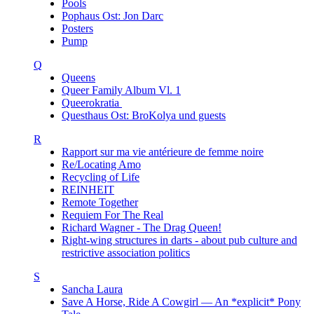
Pools
Pophaus Ost: Jon Darc
Posters
Pump
Q
Queens
Queer Family Album Vl. 1
Queerokratia
Questhaus Ost: BroKolya und guests
R
Rapport sur ma vie antérieure de femme noire
Re/Locating Amo
Recycling of Life
REINHEIT
Remote Together
Requiem For The Real
Richard Wagner - The Drag Queen!
Right-wing structures in darts - about pub culture and
restrictive association politics
S
Sancha Laura
Save A Horse, Ride A Cowgirl — An *explicit* Pony