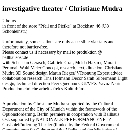
investigative theater / Christiane Mudra
2 hours
in front of the store "Pfeil und Piefke" at Böckhstr. 46 (U8
Schönleinstr.)
Unfortunately, some stations are only accessible via stairs and
therefore not barrier-free.
Please contact us if necessary by mail to produktion @
ballhausost.de
with
Sebastian Gerasch, Gabriele Graf, Melda Hazırcı, Murali
Perumal, Waki Meier
Concept, research, text, direction
Christiane
Mudra
3D Sound design
Martin Rieger/ VRtonung
Expert advice,
collaboration research
Tina Hofmann
Decor
Sarah Silbermann
Light
design, technical direction
Peer Quednau
CGI/VFX
Yavuz Narin
Production
ehrliche arbeit - freies Kulturbüro
A production by Christiane Mudra supported by the Cultural
Department of the City of Munich within the framework of the
Optionsförderung. Berlin premiere in cooperation with Ballhaus
Ost, supported by NATIONALE PERFORMANCENETZ
Gastspielförderung Theater (funded by the Federal Government
Commissioner for Culture and the Media, and the Ministries of