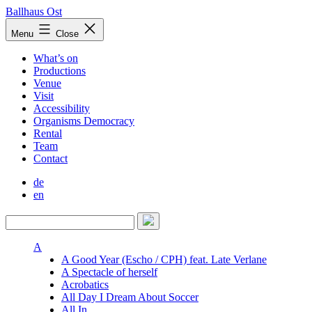
Skip
Ballhaus Ost
to
Ballhaus
Menu
Close
content
Ost
What’s on
Productions
Venue
Visit
Accessibility
Organisms Democracy
Rental
Team
Contact
de
en
A
A Good Year (Escho / CPH) feat. Late Verlane
A Spectacle of herself
Acrobatics
All Day I Dream About Soccer
All In