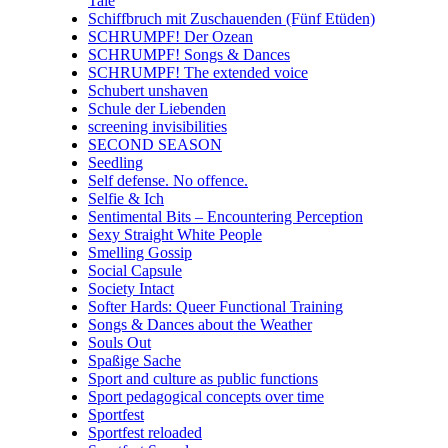
Tale
Schiffbruch mit Zuschauenden (Fünf Etüden)
SCHRUMPF! Der Ozean
SCHRUMPF! Songs & Dances
SCHRUMPF! The extended voice
Schubert unshaven
Schule der Liebenden
screening invisibilities
SECOND SEASON
Seedling
Self defense. No offence.
Selfie & Ich
Sentimental Bits – Encountering Perception
Sexy Straight White People
Smelling Gossip
Social Capsule
Society Intact
Softer Hards: Queer Functional Training
Songs & Dances about the Weather
Souls Out
Spaßige Sache
Sport and culture as public functions
Sport pedagogical concepts over time
Sportfest
Sportfest reloaded