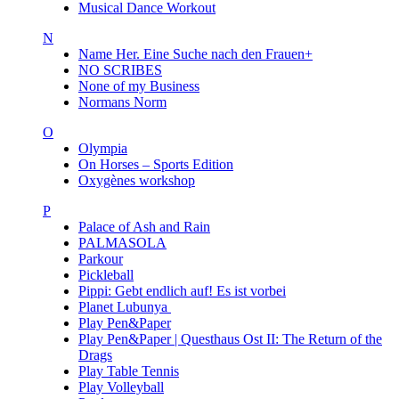
Musical Dance Workout
N
Name Her. Eine Suche nach den Frauen+
NO SCRIBES
None of my Business
Normans Norm
O
Olympia
On Horses – Sports Edition
Oxygènes workshop
P
Palace of Ash and Rain
PALMASOLA
Parkour
Pickleball
Pippi: Gebt endlich auf! Es ist vorbei
Planet Lubunya
Play Pen&Paper
Play Pen&Paper | Questhaus Ost II: The Return of the
Drags
Play Table Tennis
Play Volleyball