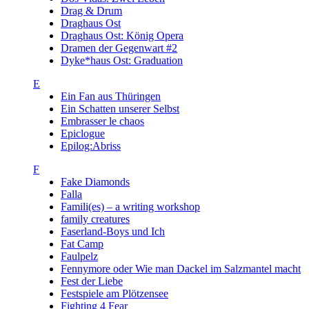
Drag & Drum
Draghaus Ost
Draghaus Ost: König Opera
Dramen der Gegenwart #2
Dyke*haus Ost: Graduation
E
Ein Fan aus Thüringen
Ein Schatten unserer Selbst
Embrasser le chaos
Epiclogue
Epilog:Abriss
F
Fake Diamonds
Falla
Famili(es) – a writing workshop
family creatures
Faserland-Boys und Ich
Fat Camp
Faulpelz
Fennymore oder Wie man Dackel im Salzmantel macht
Fest der Liebe
Festspiele am Plötzensee
Fighting 4 Fear