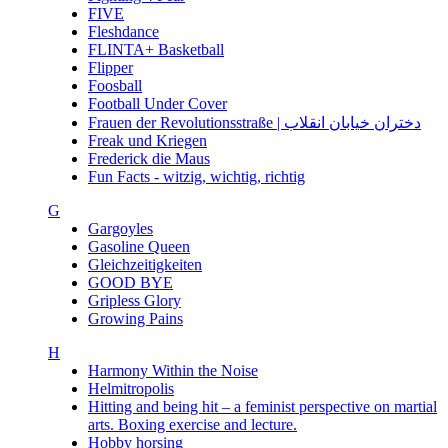
FIVE
Fleshdance
FLINTA+ Basketball
Flipper
Foosball
Football Under Cover
Frauen der Revolutionsstraße | دختران خیابان انقلاب
Freak und Kriegen
Frederick die Maus
Fun Facts - witzig, wichtig, richtig
G
Gargoyles
Gasoline Queen
Gleichzeitigkeiten
GOOD BYE
Gripless Glory
Growing Pains
H
Harmony Within the Noise
Helmitropolis
Hitting and being hit – a feminist perspective on martial
arts. Boxing exercise and lecture.
Hobby horsing