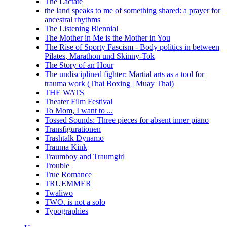
The Lactate
the land speaks to me of something shared: a prayer for
ancestral rhythms
The Listening Biennial
The Mother in Me is the Mother in You
The Rise of Sporty Fascism - Body politics in between
Pilates, Marathon und Skinny-Tok
The Story of an Hour
The undisciplined fighter: Martial arts as a tool for
trauma work (Thai Boxing | Muay Thai)
THE WATS
Theater Film Festival
To Mom, I want to ...
Tossed Sounds: Three pieces for absent inner piano
Transfigurationen
Trashtalk Dynamo
Trauma Kink
Traumboy and Traumgirl
Trouble
True Romance
TRUEMMER
Twaliwo
TWO. is not a solo
Typographies