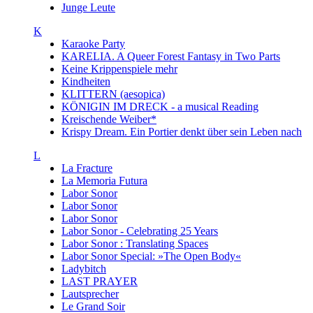
Junge Leute
K
Karaoke Party
KARELIA. A Queer Forest Fantasy in Two Parts
Keine Krippenspiele mehr
Kindheiten
KLITTERN (aesopica)
KÖNIGIN IM DRECK - a musical Reading
Kreischende Weiber*
Krispy Dream. Ein Portier denkt über sein Leben nach
L
La Fracture
La Memoria Futura
Labor Sonor
Labor Sonor
Labor Sonor
Labor Sonor - Celebrating 25 Years
Labor Sonor : Translating Spaces
Labor Sonor Special: »The Open Body«
Ladybitch
LAST PRAYER
Lautsprecher
Le Grand Soir