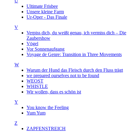
U
Ultimate Frisbee
Unsere kleine Farm
Ur-Oper - Das Finale
V
Verpiss dich, du weißt genau, ich vermiss dich – Die
Zaubershow
Vögel
Vor Sonnenaufgang
Voyage de Genre: Transition in Three Movements
W
Warum der Hund das Fleisch durch den Fluss trägt
we prepared ourselves not to be found
WEOST
WHISTLE
Wir wollen, dass es schön ist
Y
You know the Feeling
Yum Yum
Z
ZAPFENSTREICH