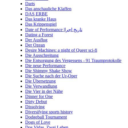
Darts
Das anschauliche Klaffen
DAS ERBE
Das kranke Haus
Das Krippenspiel
Date of Performance |تاریخ اجرا
Dating a Forest
Der Ausflug
Der Ozean
Desire Machines: a night of Queer sci-fi
Die Ausschreitung
Die Entsorgung des Vergessens - 91 Traumprotokolle
Die neue Performance
Die Shimmy Shake Show
Die Suche nach der Ur-Oper
Die Übersetzung
Die Verwandlung
Die Vier in der Nähe
Dinner for One
Dirty Debut
Dissolving
Diversifying sports history
Dodgeball Tournament
Dogs of Love
Dos Vidas. Zwei Leben