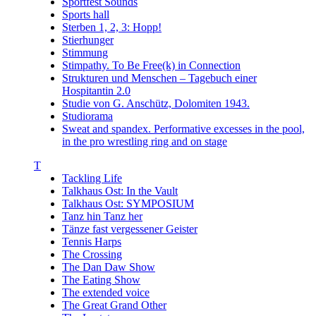
Sportfest Sounds
Sports hall
Sterben 1, 2, 3: Hopp!
Stierhunger
Stimmung
Stimpathy. To Be Free(k) in Connection
Strukturen und Menschen – Tagebuch einer
Hospitantin 2.0
Studie von G. Anschütz, Dolomiten 1943.
Studiorama
Sweat and spandex. Performative excesses in the pool,
in the pro wrestling ring and on stage
T
Tackling Life
Talkhaus Ost: In the Vault
Talkhaus Ost: SYMPOSIUM
Tanz hin Tanz her
Tänze fast vergessener Geister
Tennis Harps
The Crossing
The Dan Daw Show
The Eating Show
The extended voice
The Great Grand Other