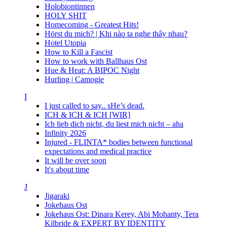
Holobiontinnen
HOLY SHIT
Homecoming - Greatest Hits!
Hörst du mich? | Khi nào ta nghe thây nhau?
Hotel Utopia
How to Kill a Fascist
How to work with Ballhaus Ost
Hue & Heat: A BIPOC Night
Hurling | Camogie
I
I just called to say.. sHe’s dead.
ICH & ICH & ICH [WIR]
Ich lieb dich nicht, du liest mich nicht – aha
Infinity 2026
Injured - FLINTA* bodies between functional
expectations and medical practice
It will be over soon
It's about time
J
Jigaraki
Jokehaus Ost
Jokehaus Ost: Dinara Kerey, Abi Mohanty, Tera
Kilbride & EXPERT BY IDENTITY