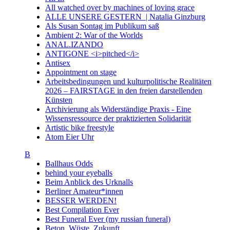
All watched over by machines of loving grace
ALLE UNSERE GESTERN | Natalia Ginzburg
Als Susan Sontag im Publikum saß
Ambient 2: War of the Worlds
ANAL.IZANDO
ANTIGONE <i>pitched</i>
Antisex
Appointment on stage
Arbeitsbedingungen und kulturpolitische Realitäten
2026 – FAIRSTAGE in den freien darstellenden
Künsten
Archivierung als Widerständige Praxis - Eine
Wissensressource der praktizierten Solidarität
Artistic bike freestyle
Atom Eier Uhr
B
Ballhaus Odds
behind your eyeballs
Beim Anblick des Urknalls
Berliner Amateur*innen
BESSER WERDEN!
Best Compilation Ever
Best Funeral Ever (my russian funeral)
Beton. Wüste. Zukunft.