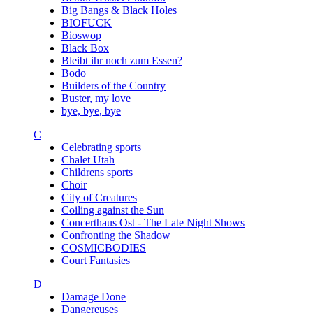
Big Bangs & Black Holes
BIOFUCK
Bioswop
Black Box
Bleibt ihr noch zum Essen?
Bodo
Builders of the Country
Buster, my love
bye, bye, bye
C
Celebrating sports
Chalet Utah
Childrens sports
Choir
City of Creatures
Coiling against the Sun
Concerthaus Ost - The Late Night Shows
Confronting the Shadow
COSMICBODIES
Court Fantasies
D
Damage Done
Dangereuses