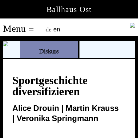
Skip
Ballhaus Ost
to
Ballhaus
content
Menu
de
en
Ost
Diskurs
Sportgeschichte
diversifizieren
Alice Drouin | Martin Krauss
| Veronika Springmann