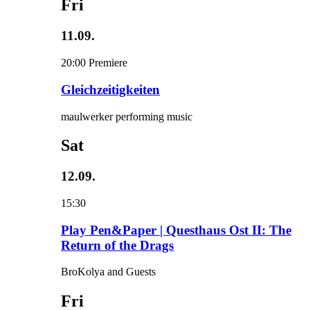
Fri
11.09.
20:00
Premiere
Gleichzeitigkeiten
maulwerker performing music
Sat
12.09.
15:30
Play Pen&Paper | Questhaus Ost II: The
Return of the Drags
BroKolya and Guests
Fri