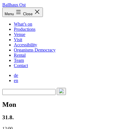
Skip
Ballhaus Ost
to
Ballhaus
Menu
Close
content
Ost
What’s on
Productions
Venue
Visit
Accessibility
Organisms Democracy
Rental
Team
Contact
de
en
Mon
31.8.
12:00