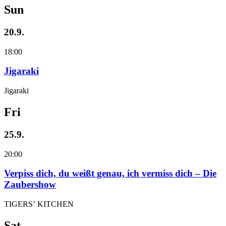
Sun
20.9.
18:00
Jigaraki
Jigaraki
Fri
25.9.
20:00
Verpiss dich, du weißt genau, ich vermiss dich – Die
Zaubershow
TIGERS’ KITCHEN
Sat