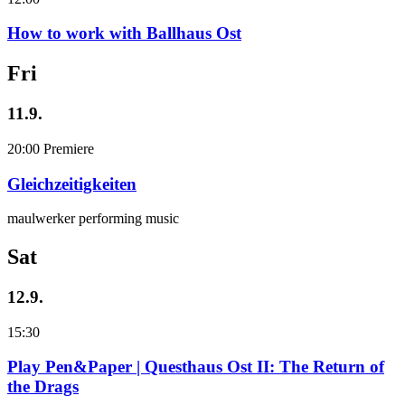
How to work with Ballhaus Ost
Fri
11.9.
20:00
Premiere
Gleichzeitigkeiten
maulwerker performing music
Sat
12.9.
15:30
Play Pen&Paper | Questhaus Ost II: The Return of
the Drags