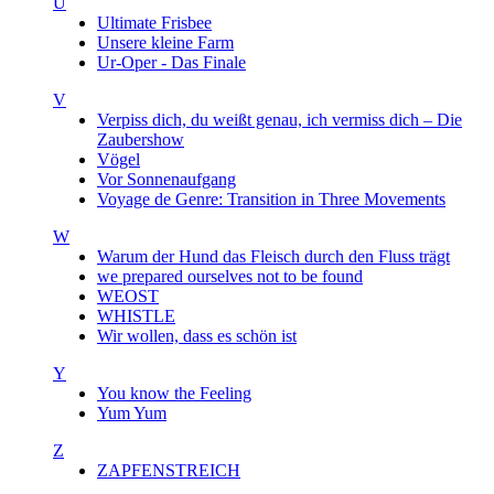
U
Ultimate Frisbee
Unsere kleine Farm
Ur-Oper - Das Finale
V
Verpiss dich, du weißt genau, ich vermiss dich – Die
Zaubershow
Vögel
Vor Sonnenaufgang
Voyage de Genre: Transition in Three Movements
W
Warum der Hund das Fleisch durch den Fluss trägt
we prepared ourselves not to be found
WEOST
WHISTLE
Wir wollen, dass es schön ist
Y
You know the Feeling
Yum Yum
Z
ZAPFENSTREICH