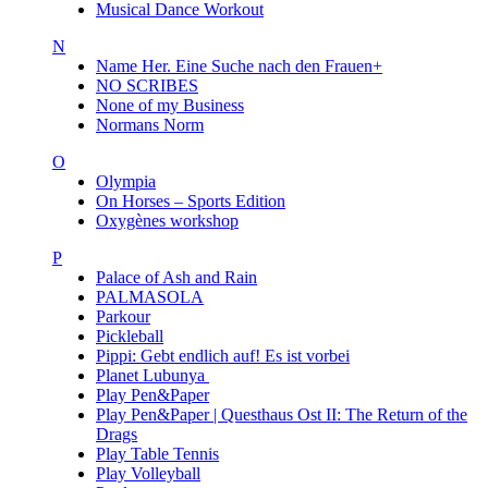
Musical Dance Workout
N
Name Her. Eine Suche nach den Frauen+
NO SCRIBES
None of my Business
Normans Norm
O
Olympia
On Horses – Sports Edition
Oxygènes workshop
P
Palace of Ash and Rain
PALMASOLA
Parkour
Pickleball
Pippi: Gebt endlich auf! Es ist vorbei
Planet Lubunya
Play Pen&Paper
Play Pen&Paper | Questhaus Ost II: The Return of the
Drags
Play Table Tennis
Play Volleyball