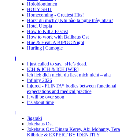
Holobiontinnen
HOLY SHIT
Homecoming - Greatest Hits!
Hörst du mich? | Khi nào ta nghe thây nhau?
Hotel Utopia
How to Kill a Fascist
How to work with Ballhaus Ost
Hue & Heat: A BIPOC Night
Hurling | Camogie
I
I just called to say.. sHe’s dead.
ICH & ICH & ICH [WIR]
Ich lieb dich nicht, du liest mich nicht – aha
Infinity 2026
Injured - FLINTA* bodies between functional
expectations and medical practice
It will be over soon
It's about time
J
Jigaraki
Jokehaus Ost
Jokehaus Ost: Dinara Kerey, Abi Mohanty, Tera
Kilbride & EXPERT BY IDENTITY