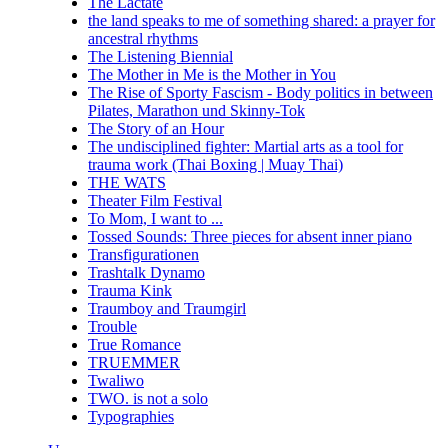
The Lactate
the land speaks to me of something shared: a prayer for
ancestral rhythms
The Listening Biennial
The Mother in Me is the Mother in You
The Rise of Sporty Fascism - Body politics in between
Pilates, Marathon und Skinny-Tok
The Story of an Hour
The undisciplined fighter: Martial arts as a tool for
trauma work (Thai Boxing | Muay Thai)
THE WATS
Theater Film Festival
To Mom, I want to ...
Tossed Sounds: Three pieces for absent inner piano
Transfigurationen
Trashtalk Dynamo
Trauma Kink
Traumboy and Traumgirl
Trouble
True Romance
TRUEMMER
Twaliwo
TWO. is not a solo
Typographies