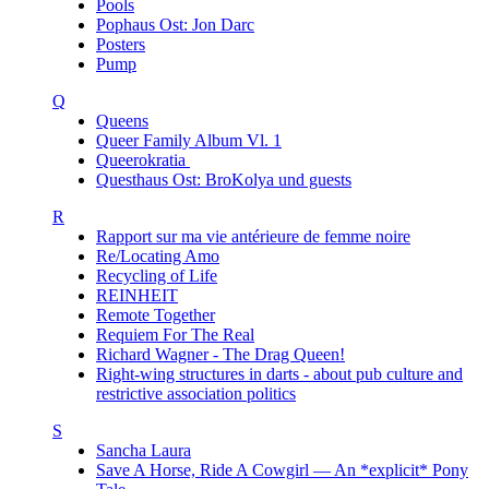
Pools
Pophaus Ost: Jon Darc
Posters
Pump
Q
Queens
Queer Family Album Vl. 1
Queerokratia
Questhaus Ost: BroKolya und guests
R
Rapport sur ma vie antérieure de femme noire
Re/Locating Amo
Recycling of Life
REINHEIT
Remote Together
Requiem For The Real
Richard Wagner - The Drag Queen!
Right-wing structures in darts - about pub culture and
restrictive association politics
S
Sancha Laura
Save A Horse, Ride A Cowgirl — An *explicit* Pony