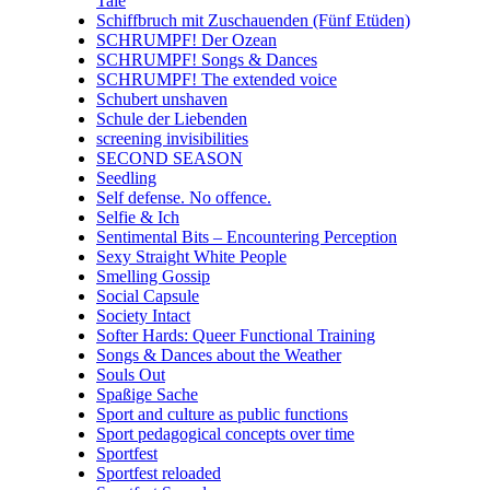
Tale
Schiffbruch mit Zuschauenden (Fünf Etüden)
SCHRUMPF! Der Ozean
SCHRUMPF! Songs & Dances
SCHRUMPF! The extended voice
Schubert unshaven
Schule der Liebenden
screening invisibilities
SECOND SEASON
Seedling
Self defense. No offence.
Selfie & Ich
Sentimental Bits – Encountering Perception
Sexy Straight White People
Smelling Gossip
Social Capsule
Society Intact
Softer Hards: Queer Functional Training
Songs & Dances about the Weather
Souls Out
Spaßige Sache
Sport and culture as public functions
Sport pedagogical concepts over time
Sportfest
Sportfest reloaded