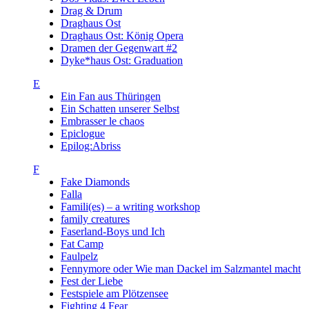
Drag & Drum
Draghaus Ost
Draghaus Ost: König Opera
Dramen der Gegenwart #2
Dyke*haus Ost: Graduation
E
Ein Fan aus Thüringen
Ein Schatten unserer Selbst
Embrasser le chaos
Epiclogue
Epilog:Abriss
F
Fake Diamonds
Falla
Famili(es) – a writing workshop
family creatures
Faserland-Boys und Ich
Fat Camp
Faulpelz
Fennymore oder Wie man Dackel im Salzmantel macht
Fest der Liebe
Festspiele am Plötzensee
Fighting 4 Fear