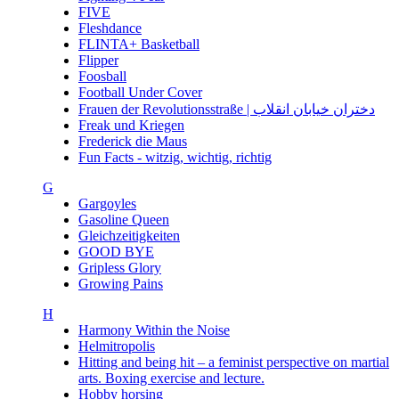
FIVE
Fleshdance
FLINTA+ Basketball
Flipper
Foosball
Football Under Cover
Frauen der Revolutionsstraße | دختران خیابان انقلاب
Freak und Kriegen
Frederick die Maus
Fun Facts - witzig, wichtig, richtig
G
Gargoyles
Gasoline Queen
Gleichzeitigkeiten
GOOD BYE
Gripless Glory
Growing Pains
H
Harmony Within the Noise
Helmitropolis
Hitting and being hit – a feminist perspective on martial
arts. Boxing exercise and lecture.
Hobby horsing