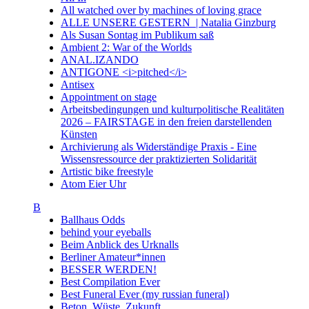
All watched over by machines of loving grace
ALLE UNSERE GESTERN | Natalia Ginzburg
Als Susan Sontag im Publikum saß
Ambient 2: War of the Worlds
ANAL.IZANDO
ANTIGONE <i>pitched</i>
Antisex
Appointment on stage
Arbeitsbedingungen und kulturpolitische Realitäten
2026 – FAIRSTAGE in den freien darstellenden
Künsten
Archivierung als Widerständige Praxis - Eine
Wissensressource der praktizierten Solidarität
Artistic bike freestyle
Atom Eier Uhr
B
Ballhaus Odds
behind your eyeballs
Beim Anblick des Urknalls
Berliner Amateur*innen
BESSER WERDEN!
Best Compilation Ever
Best Funeral Ever (my russian funeral)
Beton. Wüste. Zukunft.