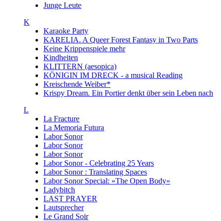
Junge Leute
K
Karaoke Party
KARELIA. A Queer Forest Fantasy in Two Parts
Keine Krippenspiele mehr
Kindheiten
KLITTERN (aesopica)
KÖNIGIN IM DRECK - a musical Reading
Kreischende Weiber*
Krispy Dream. Ein Portier denkt über sein Leben nach
L
La Fracture
La Memoria Futura
Labor Sonor
Labor Sonor
Labor Sonor
Labor Sonor - Celebrating 25 Years
Labor Sonor : Translating Spaces
Labor Sonor Special: »The Open Body«
Ladybitch
LAST PRAYER
Lautsprecher
Le Grand Soir