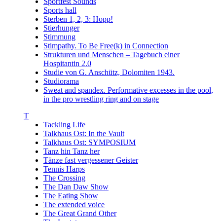
Sportfest Sounds
Sports hall
Sterben 1, 2, 3: Hopp!
Stierhunger
Stimmung
Stimpathy. To Be Free(k) in Connection
Strukturen und Menschen – Tagebuch einer
Hospitantin 2.0
Studie von G. Anschütz, Dolomiten 1943.
Studiorama
Sweat and spandex. Performative excesses in the pool,
in the pro wrestling ring and on stage
T
Tackling Life
Talkhaus Ost: In the Vault
Talkhaus Ost: SYMPOSIUM
Tanz hin Tanz her
Tänze fast vergessener Geister
Tennis Harps
The Crossing
The Dan Daw Show
The Eating Show
The extended voice
The Great Grand Other