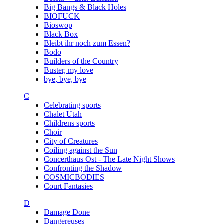
Big Bangs & Black Holes
BIOFUCK
Bioswop
Black Box
Bleibt ihr noch zum Essen?
Bodo
Builders of the Country
Buster, my love
bye, bye, bye
C
Celebrating sports
Chalet Utah
Childrens sports
Choir
City of Creatures
Coiling against the Sun
Concerthaus Ost - The Late Night Shows
Confronting the Shadow
COSMICBODIES
Court Fantasies
D
Damage Done
Dangereuses