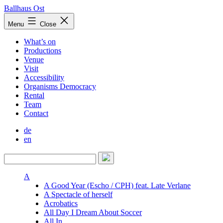
Skip
Ballhaus Ost
to
Ballhaus
Menu
Close
content
Ost
What’s on
Productions
Venue
Visit
Accessibility
Organisms Democracy
Rental
Team
Contact
de
en
A
A Good Year (Escho / CPH) feat. Late Verlane
A Spectacle of herself
Acrobatics
All Day I Dream About Soccer
All In