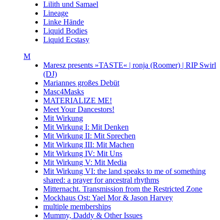
Lilith und Samael
Lineage
Linke Hände
Liquid Bodies
Liquid Ecstasy
M
Maresz presents »TASTE« | ronja (Roomer) | RIP Swirl
(DJ)
Mariannes großes Debüt
Masc4Masks
MATERIALIZE ME!
Meet Your Dancestors!
Mit Wirkung
Mit Wirkung I: Mit Denken
Mit Wirkung II: Mit Sprechen
Mit Wirkung III: Mit Machen
Mit Wirkung IV: Mit Uns
Mit Wirkung V: Mit Media
Mit Wirkung VI: the land speaks to me of something
shared: a prayer for ancestral rhythms
Mitternacht. Transmission from the Restricted Zone
Mockhaus Ost: Yael Mor & Jason Harvey
multiple memberships
Mummy, Daddy & Other Issues